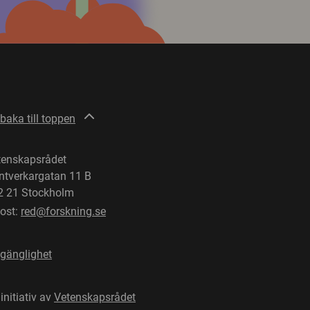
lbaka till toppen
tenskapsrådet
ntverkargatan 11 B
2 21 Stockholm
post:
red@forskning.se
lgänglighet
 initiativ av
Vetenskapsrådet