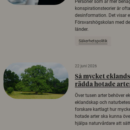
Personer som är mer benäg
konspirationsteorier är oft
desinformation. Det visar e
Försvarshögskolan med del
länder.
Säkerhetspolitik
22 juni 2026
Så mycket eklandsk
rädda hotade arte
Över tusen arter behöver e
eklandskap och naturbetesma
forskare kartlagt hur mycke
hotade arter ska kunna öv
hjälpa naturvårdare att sätta