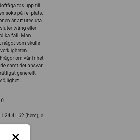
dofråga tas upp till
n söks på fel plats,
onen är att utesluta
luter tvång eller
olika fall. Man
t något som skulle
verkligheten.
Frågor om vår frihet
lande samt det ansvar
rättigat generellt
möjlighet.
10
1-24 41 62 (hem), e-