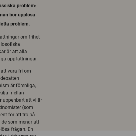
lassiska problem:
t man bör upplösa
detta problem.
attningar om frihet
ilosofiska
r är att alla
liga uppfattningar.
att vara fri om
 debatten
nism är förenliga,
kilja mellan
 uppenbart att vi är
antinomister (som
nt för att tro på
t de som menar att
plösa frågan. En