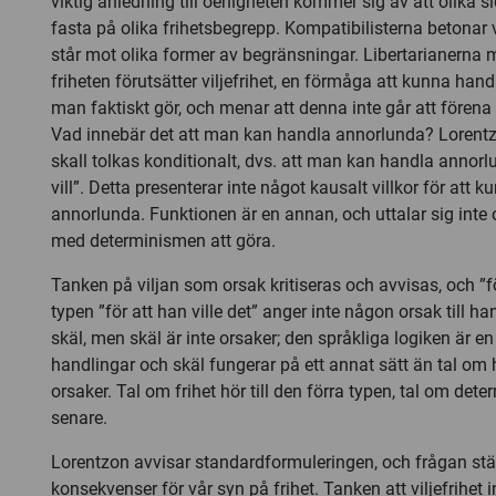
viktig anledning till oenigheten kommer sig av att olika si
fasta på olika frihetsbegrepp. Kompatibilisterna betonar 
står mot olika former av begränsningar. Libertarianerna 
friheten förutsätter viljefrihet, en förmåga att kunna ha
man faktiskt gör, och menar att denna inte går att före
Vad innebär det att man kan handla annorlunda? Lorentz
skall tolkas konditionalt, dvs. att man kan handla anno
vill”. Detta presenterar inte något kausalt villkor för att 
annorlunda. Funktionen är en annan, och uttalar sig int
med determinismen att göra.
Tanken på viljan som orsak kritiseras och avvisas, och ”fö
typen ”för att han ville det” anger inte någon orsak till h
skäl, men skäl är inte orsaker; den språkliga logiken är 
handlingar och skäl fungerar på ett annat sätt än tal om
orsaker. Tal om frihet hör till den förra typen, tal om dete
senare.
Lorentzon avvisar standardformuleringen, och frågan stäl
konsekvenser för vår syn på frihet. Tanken att viljefrihet i