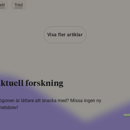
ald
Träd
Visa fler artiklar
ktuell forskning
i ögonen är lättare att snacka med? Missa ingen ny
hetsbrev!