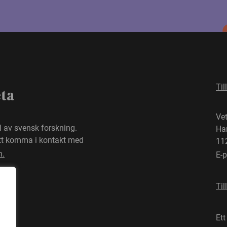
Til
eta
Ve
el av svensk forskning.
Ha
att komma i kontakt med
11
n.
E-
Til
Ett