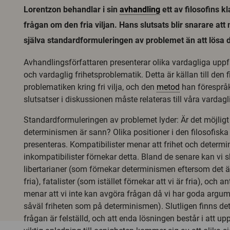
Lorentzon behandlar i sin
avhandling
ett av filosofins k
frågan om den fria viljan. Hans slutsats blir snarare at
själva standardformuleringen av problemet än att lösa 
Avhandlingsförfattaren presenterar olika vardagliga uppf
och vardaglig frihetsproblematik. Detta är källan till den f
problematiken kring fri vilja, och den
metod
han förespråka
slutsatser i diskussionen måste relateras till våra vardag
Standardformuleringen av problemet lyder: Är det möjligt 
determinismen är sann? Olika positioner i den filosofiska
presenteras. Kompatibilister menar att frihet och determi
inkompatibilister förnekar detta. Bland de senare kan vi s
libertarianer (som förnekar determinismen eftersom det är
fria), fatalister (som istället förnekar att vi är fria), och 
menar att vi inte kan avgöra frågan då vi har goda argume
såväl friheten som på determinismen). Slutligen finns de
frågan är felställd, och att enda lösningen består i att up