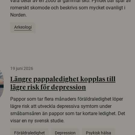
vara delar av en 2000 år gammal sko. Fyndet bär spår av
romerskt skomode och beskrivs som mycket ovanligt i
Norden.
Arkeologi
19 juni 2026
Längre pappaledighet kopplas till
lägre risk för depression
Pappor som tar flera månaders föräldraledighet löper
lägre risk att utveckla depressiva symtom under
småbarnsåren än pappor som tar kortare ledighet. Det
visar en ny svensk studie.
Föräldraledighet
Depression
Psykisk hälsa