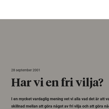
28 september 2001
Har vi en fri vilja?
I en mycket vardaglig mening vet vi alla vad det är att va
skillnad mellan att göra något av fri vilja och att göra n