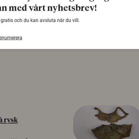
warning
n med vårt nyhetsbrev!
Denna artikel är några år gammal och det kan finnas
samma ämne. Använd gärna vår sökfunktion!
 gratis och du kan avsluta när du vill.
renumerera
å rysk