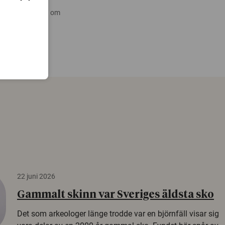
 nyare forskning om
22 juni 2026
Gammalt skinn var Sveriges äldsta sko
Det som arkeologer länge trodde var en björnfäll visar sig