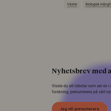
Växter
Biologisk mångf
Nyhetsbrev med a
Visste du att robotar som ser en 
forskning, prenumerera på vårt ny
Jag vill prenumerera