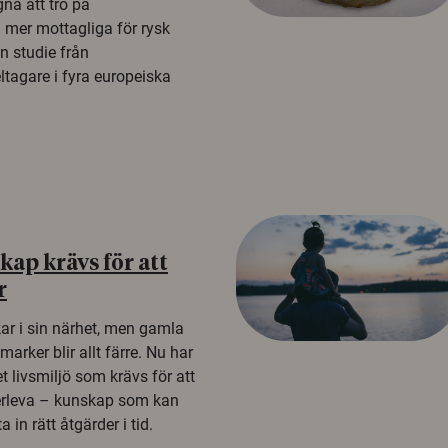
na att tro på
a mer mottagliga för rysk
n studie från
tagare i fyra europeiska
ap krävs för att
r
kar i sin närhet, men gamla
rker blir allt färre. Nu har
t livsmiljö som krävs för att
erleva – kunskap som kan
 in rätt åtgärder i tid.