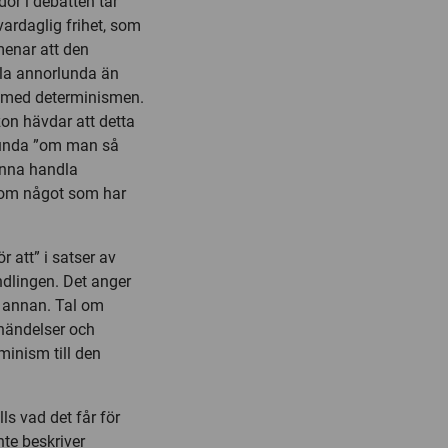
dor i debatten tar
vardaglig frihet, som
menar att den
ndla annorlunda än
na med determinismen.
on hävdar att detta
rlunda ”om man så
kunna handla
e om något som har
r att” i satser av
andlingen. Det anger
en annan. Tal om
 händelser och
rminism till den
ls vad det får för
nte beskriver