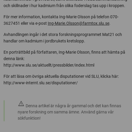
och skillnader i hur kadmium från olika foderslag tas upp i kroppen.
För mer information, kontakta Ing-Marie Olsson på telefon 070-
3627451 eller via e-post
Ing-Marie.Olsson@farmtox.slu.se
.
Avhandlingen ingår i det stora forskningsprogrammet Mat21 och
handlar om kadmium i jordbrukets kretslopp.
En porträttbild på författaren, Ing-Marie Olsson, finns att hämta på
denna länk:
http://www.slu.se/aktuellt/pressbilder/index.html
För att läsa om övriga aktuella disputationer vid SLU, klicka här:
http://www-internt.slu.se/disputationer/
warning
Denna artikel är några år gammal och det kan finnas
nyare forskning om samma ämne. Använd gärna vår
sökfunktion!