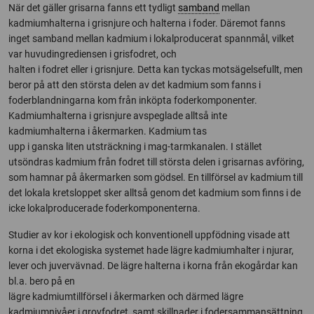
När det gäller grisarna fanns ett tydligt
samband
mellan
kadmiumhalterna i grisnjure och halterna i foder. Däremot fanns
inget samband mellan kadmium i lokalproducerat spannmål, vilket
var huvudingrediensen i grisfodret, och
halten i fodret eller i grisnjure. Detta kan tyckas motsägelsefullt, men
beror på att den största delen av det kadmium som fanns i
foderblandningarna kom från inköpta foderkomponenter.
Kadmiumhalterna i grisnjure avspeglade alltså inte
kadmiumhalterna i åkermarken. Kadmium tas
upp i ganska liten utsträckning i mag-tarmkanalen. I stället
utsöndras kadmium från fodret till största delen i grisarnas avföring,
som hamnar på åkermarken som gödsel. En tillförsel av kadmium till
det lokala kretsloppet sker alltså genom det kadmium som finns i de
icke lokalproducerade foderkomponenterna.
Studier av kor i ekologisk och konventionell uppfödning visade att
korna i det ekologiska systemet hade lägre kadmiumhalter i njurar,
lever och juvervävnad. De lägre halterna i korna från ekogårdar kan
bl.a. bero på en
lägre kadmiumtillförsel i åkermarken och därmed lägre
kadmiumnivåer i grovfodret, samt skillnader i fodersammansättning