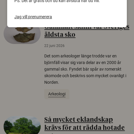
PS. Det är gratis och du kan avsluta när du vill.
Säkerhetspolitik
Jag vill prenumerera
Gammalt skinn var Sveriges
äldsta sko
22 juni 2026
Det som arkeologer länge trodde var en
björnfäll visar sig vara delar av en 2000 år
gammal sko. Fyndet bär spår av romerskt
skomode och beskrivs som mycket ovanligt i
Norden.
Arkeologi
Så mycket eklandskap
krävs för att rädda hotade