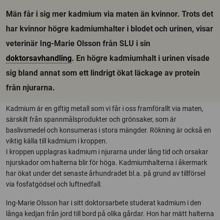
Män får i sig mer kadmium via maten än kvinnor. Trots det
har kvinnor högre kadmiumhalter i blodet och urinen, visar
veterinär Ing-Marie Olsson från SLU i sin
doktorsavhandling
. En högre kadmiumhalt i urinen visade
sig bland annat som ett lindrigt ökat läckage av protein
från njurarna.
Kadmium är en giftig metall som vi får i oss framförallt via maten,
särskilt från spannmålsprodukter och grönsaker, som är
baslivsmedel och konsumeras i stora mängder. Rökning är också en
viktig källa till kadmium i kroppen.
I kroppen upplagras kadmium i njurarna under lång tid och orsakar
njurskador om halterna blir för höga. Kadmiumhalterna i åkermark
har ökat under det senaste århundradet bl.a. på grund av tillförsel
via fosfatgödsel och luftnedfall.
Ing-Marie Olsson har i sitt doktorsarbete studerat kadmium i den
långa kedjan från jord till bord på olika gårdar. Hon har mätt halterna