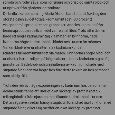
i gröda och foder såväl som i grisnjure och grisblod samt i blod- och
urinprover från gårdens lantbrukare.
De lantbrukarpar som Ing-Marie Olsson har studerat fick i sig den
största delen av det totala kadmiumintaget (83 procent)
via spannmålsprodukter och grönsaker. Andelen kadmium från
hemmaproducerade livsmedel var relativt liten. Trots att männen
hade ett högre kadmiumintag via maten än kvinnorna, hade
kvinnorna högre kadmiumhalt i blodet och i urinen än männen.
Varken blod- eller urinhalterna av kadmium kunde
relateras till kadmiumintaget via maten. Kvinnornas högre blod- och
urinhalter beror troligen på högre absorption av kadmium p.g.a. låg
järnstatus. Både blod- och urinhalterna av kadmium ökade med
stigande ålder och var högre hos före detta rökare än hos personer
som aldrig rökt.
Trots den relativt låga exponeringen av kadmium hos personerna i
denna studie fanns ett lindrigt ökat läckage av protein (beta-2-
mikroglobulin) från njurarna med ökande kadmiumhalt i urinen.
Detta sågs även sedan hänsyn tagits till förändrad njurfunktion med
stigande ålder, vilket i sig medför ett ökat läckage av proteiner.