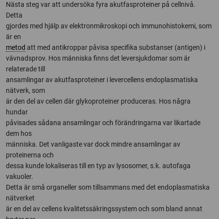
Nästa steg var att undersöka fyra akutfasproteiner på cellnivå.
Detta
gjordes med hjälp av elektronmikroskopi och immunohistokemi, som
är en
metod
att med antikroppar påvisa specifika substanser (antigen) i
vävnadsprov. Hos människa finns det leversjukdomar som är
relaterade till
ansamlingar av akutfasproteiner i levercellens endoplasmatiska
nätverk, som
är den del av cellen där glykoproteiner produceras. Hos några
hundar
påvisades sådana ansamlingar och förändringarna var likartade
dem hos
människa. Det vanligaste var dock mindre ansamlingar av
proteinerna och
dessa kunde lokaliseras till en typ av lysosomer, s.k. autofaga
vakuoler.
Detta är små organeller som tillsammans med det endoplasmatiska
nätverket
är en del av cellens kvalitetssäkringssystem och som bland annat