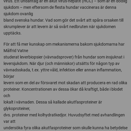
virus. Ett undantag är en akut virus-hepatit (HCC) – som är en dödlig
sjukdom – men eftersom de flesta hundar vaccineras är denna
sjukdom ovanlig
bland svenska hundar. Vad som gör det svårt att spåra orsaken till
skrumplever är att levern är så svårt nedbruten när sjukdomen
upptäcks.
För att få mer kunskap om mekanismerna bakom sjukdomarna har
Målfrid Vatne
studerat leverbiopsier (vävnadsprover) från hundar som insjuknat i
leversjukdom. När djur (och människor) utsätts för någon typ av
vävnadsskada, t.ex. yttre våld, infektion eller annan inflammation,
börjar
levern som en del av försvaret mot skadan att producera en rad olika
proteiner. Koncentrationen av dessa ökar då kraftigt, både i blodet
och
lokalt i vävnaden. Dessa så kallade akutfasproteiner är
glykoproteiner,
dvs. proteiner med kolhydratkedjor. Huvudsyftet med avhandlingen
var att
undersöka fyra olika akutfasproteiner som skulle kunna ha betydelse