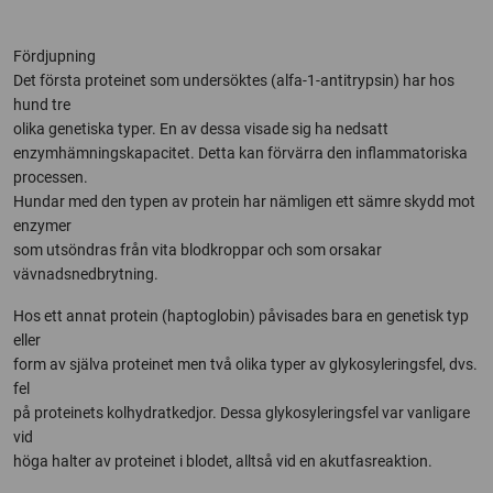
Fördjupning
Det första proteinet som undersöktes (alfa-1-antitrypsin) har hos
hund tre
olika genetiska typer. En av dessa visade sig ha nedsatt
enzymhämningskapacitet. Detta kan förvärra den inflammatoriska
processen.
Hundar med den typen av protein har nämligen ett sämre skydd mot
enzymer
som utsöndras från vita blodkroppar och som orsakar
vävnadsnedbrytning.
Hos ett annat protein (haptoglobin) påvisades bara en genetisk typ
eller
form av själva proteinet men två olika typer av glykosyleringsfel, dvs.
fel
på proteinets kolhydratkedjor. Dessa glykosyleringsfel var vanligare
vid
höga halter av proteinet i blodet, alltså vid en akutfasreaktion.