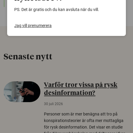
sökfunktion!
PS. Det är gratis och du kan avsluta när du vill.
Jag vill prenumerera
Senaste nytt
Varför tror vissa på rysk
desinformation?
30 juli 2026
Personer som är mer benägna att tro på
konspirationsteorier är ofta mer mottagliga
för rysk desinformation. Det visar en studie