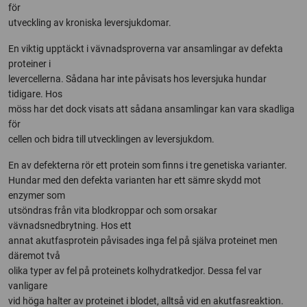
för
utveckling av kroniska leversjukdomar.
En viktig upptäckt i vävnadsproverna var ansamlingar av defekta
proteiner i
levercellerna. Sådana har inte påvisats hos leversjuka hundar
tidigare. Hos
möss har det dock visats att sådana ansamlingar kan vara skadliga
för
cellen och bidra till utvecklingen av leversjukdom.
En av defekterna rör ett protein som finns i tre genetiska varianter.
Hundar med den defekta varianten har ett sämre skydd mot
enzymer som
utsöndras från vita blodkroppar och som orsakar
vävnadsnedbrytning. Hos ett
annat akutfasprotein påvisades inga fel på själva proteinet men
däremot två
olika typer av fel på proteinets kolhydratkedjor. Dessa fel var
vanligare
vid höga halter av proteinet i blodet, alltså vid en akutfasreaktion.