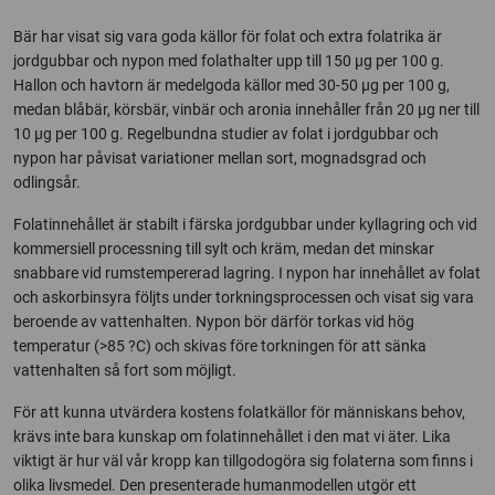
Bär har visat sig vara goda källor för folat och extra folatrika är
jordgubbar och nypon med folathalter upp till 150 µg per 100 g.
Hallon och havtorn är medelgoda källor med 30-50 µg per 100 g,
medan blåbär, körsbär, vinbär och aronia innehåller från 20 µg ner till
10 µg per 100 g. Regelbundna studier av folat i jordgubbar och
nypon har påvisat variationer mellan sort, mognadsgrad och
odlingsår.
Folatinnehållet är stabilt i färska jordgubbar under kyllagring och vid
kommersiell processning till sylt och kräm, medan det minskar
snabbare vid rumstempererad lagring. I nypon har innehållet av folat
och askorbinsyra följts under torkningsprocessen och visat sig vara
beroende av vattenhalten. Nypon bör därför torkas vid hög
temperatur (>85 ?C) och skivas före torkningen för att sänka
vattenhalten så fort som möjligt.
För att kunna utvärdera kostens folatkällor för människans behov,
krävs inte bara kunskap om folatinnehållet i den mat vi äter. Lika
viktigt är hur väl vår kropp kan tillgodogöra sig folaterna som finns i
olika livsmedel. Den presenterade humanmodellen utgör ett