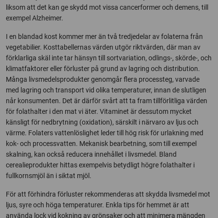
liksom att det kan ge skydd mot vissa cancerformer och demens, till
exempel Alzheimer.
I en blandad kost kommer mer än två tredjedelar av folaterna från
vegetabilier. Kosttabellernas värden utgör riktvärden, där man av
förklarliga skäl inte tar hänsyn till sortvariation, odlings-, skörde-, och
klimatfaktorer eller förluster på grund av lagring och distribution.
Många livsmedelsprodukter genomgår flera processteg, varvade
med lagring och transport vid olika temperaturer, innan de slutligen
når konsumenten. Det är därför svårt att ta fram tillförlitliga värden
för folathalter i den mat vi äter. Vitaminet är dessutom mycket
känsligt för nedbrytning (oxidation), särskilt i närvaro av ljus och
värme. Folaters vattenlöslighet leder till hög risk för urlakning med
kok- och processvatten. Mekanisk bearbetning, som till exempel
skalning, kan också reducera innehållet i livsmedel. Bland
cerealieprodukter hittas exempelvis betydligt högre folathalter i
fullkornsmjöl än i siktat mjöl.
För att förhindra förluster rekommenderas att skydda livsmedel mot
ljus, syre och höga temperaturer. Enkla tips för hemmet är att
använda lock vid kokning av grönsaker och att minimera mängden