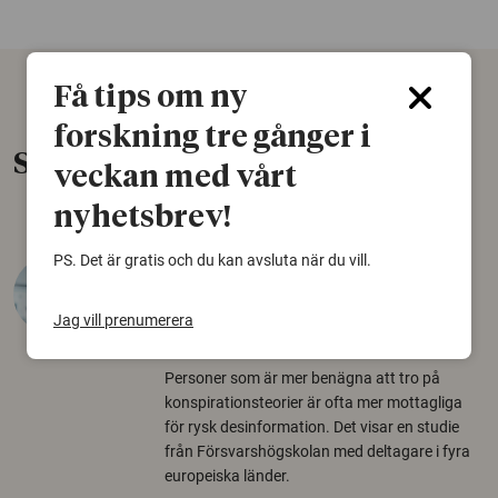
Få tips om ny
forskning tre gånger i
Senaste nytt
veckan med vårt
nyhetsbrev!
PS. Det är gratis och du kan avsluta när du vill.
Varför tror vissa på rysk
desinformation?
Jag vill prenumerera
30 juli 2026
Personer som är mer benägna att tro på
konspirationsteorier är ofta mer mottagliga
för rysk desinformation. Det visar en studie
från Försvarshögskolan med deltagare i fyra
europeiska länder.