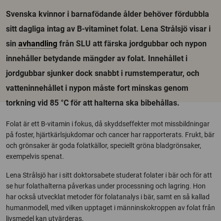
Svenska kvinnor i barnafödande ålder behöver fördubbla
sitt dagliga intag av B-vitaminet folat. Lena Strålsjö visar i
sin
avhandling
från SLU att färska jordgubbar och nypon
innehåller betydande mängder av folat. Innehållet i
jordgubbar sjunker dock snabbt i rumstemperatur, och
vatteninnehållet i nypon måste fort minskas genom
torkning vid 85 °C för att halterna ska bibehållas.
Folat är ett B-vitamin i fokus, då skyddseffekter mot missbildningar
på foster, hjärtkärlsjukdomar och cancer har rapporterats. Frukt, bär
och grönsaker är goda folatkällor, speciellt gröna bladgrönsaker,
exempelvis spenat.
Lena Strålsjö har i sitt doktorsabete studerat folater i bär och för att
se hur folathalterna påverkas under processning och lagring. Hon
har också utvecklat metoder för folatanalys i bär, samt en så kallad
humanmodell, med vilken upptaget i männinskokroppen av folat från
livsmedel kan utvärderas.