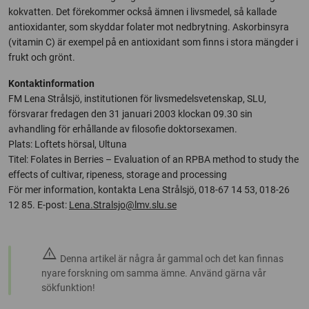
kokvatten. Det förekommer också ämnen i livsmedel, så kallade
antioxidanter, som skyddar folater mot nedbrytning. Askorbinsyra
(vitamin C) är exempel på en antioxidant som finns i stora mängder i
frukt och grönt.
Kontaktinformation
FM Lena Strålsjö, institutionen för livsmedelsvetenskap, SLU,
försvarar fredagen den 31 januari 2003 klockan 09.30 sin
avhandling för erhållande av filosofie doktorsexamen.
Plats: Loftets hörsal, Ultuna
Titel: Folates in Berries – Evaluation of an RPBA method to study the
effects of cultivar, ripeness, storage and processing
För mer information, kontakta Lena Strålsjö, 018-67 14 53, 018-26
12 85. E-post:
Lena.Stralsjo@lmv.slu.se
warning
Denna artikel är några år gammal och det kan finnas
nyare forskning om samma ämne. Använd gärna vår
sökfunktion!