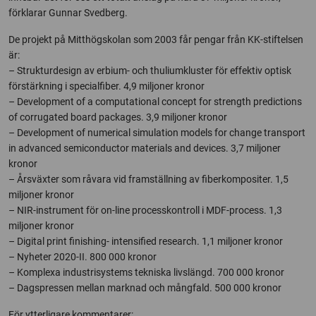
förklarar Gunnar Svedberg.
De projekt på Mitthögskolan som 2003 får pengar från KK-stiftelsen
är:
– Strukturdesign av erbium- och thuliumkluster för effektiv optisk
förstärkning i specialfiber. 4,9 miljoner kronor
– Development of a computational concept for strength predictions
of corrugated board packages. 3,9 miljoner kronor
– Development of numerical simulation models for change transport
in advanced semiconductor materials and devices. 3,7 miljoner
kronor
– Årsväxter som råvara vid framställning av fiberkompositer. 1,5
miljoner kronor
– NIR-instrument för on-line processkontroll i MDF-process. 1,3
miljoner kronor
– Digital print finishing- intensified research. 1,1 miljoner kronor
– Nyheter 2020-II. 800 000 kronor
– Komplexa industrisystems tekniska livslängd. 700 000 kronor
– Dagspressen mellan marknad och mångfald. 500 000 kronor
För ytterligare kommentarer: