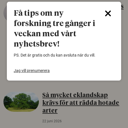
Gammalt skinn var Sveriges
Få tips om ny
äldsta sko
forskning tre gånger i
22 juni 2026
veckan med vårt
Det som arkeologer länge trodde var en
björnfäll visar sig vara delar av en 2000 år
nyhetsbrev!
gammal sko. Fyndet bär spår av romerskt
skomode och beskrivs som mycket ovanligt i
PS. Det är gratis och du kan avsluta när du vill.
Norden.
Jag vill prenumerera
Arkeologi
Så mycket eklandskap
krävs för att rädda hotade
arter
22 juni 2026