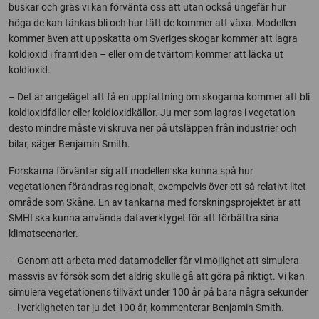
buskar och gräs vi kan förvänta oss att utan också ungefär hur
höga de kan tänkas bli och hur tätt de kommer att växa. Modellen
kommer även att uppskatta om Sveriges skogar kommer att lagra
koldioxid i framtiden – eller om de tvärtom kommer att läcka ut
koldioxid.
– Det är angeläget att få en uppfattning om skogarna kommer att bli
koldioxidfällor eller koldioxidkällor. Ju mer som lagras i vegetation
desto mindre måste vi skruva ner på utsläppen från industrier och
bilar, säger Benjamin Smith.
Forskarna förväntar sig att modellen ska kunna spå hur
vegetationen förändras regionalt, exempelvis över ett så relativt litet
område som Skåne. En av tankarna med forskningsprojektet är att
SMHI ska kunna använda dataverktyget för att förbättra sina
klimatscenarier.
– Genom att arbeta med datamodeller får vi möjlighet att simulera
massvis av försök som det aldrig skulle gå att göra på riktigt. Vi kan
simulera vegetationens tillväxt under 100 år på bara några sekunder
– i verkligheten tar ju det 100 år, kommenterar Benjamin Smith.