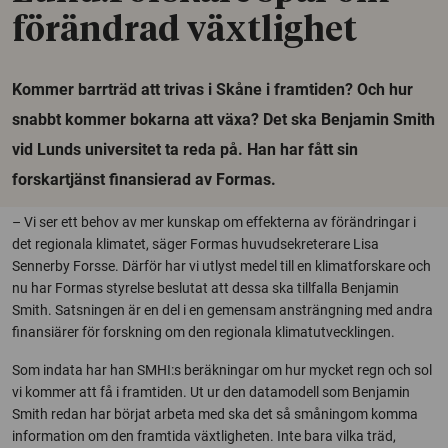
förändrad växtlighet
Kommer barrträd att trivas i Skåne i framtiden? Och hur
snabbt kommer bokarna att växa? Det ska Benjamin Smith
vid Lunds universitet ta reda på. Han har fått sin
forskartjänst finansierad av Formas.
– Vi ser ett behov av mer kunskap om effekterna av förändringar i
det regionala klimatet, säger Formas huvudsekreterare Lisa
Sennerby Forsse. Därför har vi utlyst medel till en klimatforskare och
nu har Formas styrelse beslutat att dessa ska tillfalla Benjamin
Smith. Satsningen är en del i en gemensam ansträngning med andra
finansiärer för forskning om den regionala klimatutvecklingen.
Som indata har han SMHI:s beräkningar om hur mycket regn och sol
vi kommer att få i framtiden. Ut ur den datamodell som Benjamin
Smith redan har börjat arbeta med ska det så småningom komma
information om den framtida växtligheten. Inte bara vilka träd,