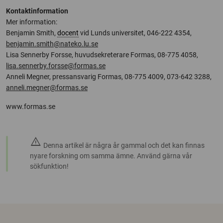
Kontaktinformation
Mer information:
Benjamin Smith,
docent
vid Lunds universitet, 046-222 4354,
benjamin.smith@nateko.lu.se
Lisa Sennerby Forsse, huvudsekreterare Formas, 08-775 4058,
lisa.sennerby.forsse@formas.se
Anneli Megner, pressansvarig Formas, 08-775 4009, 073-642 3288,
anneli.megner@formas.se
www.formas.se
warning
Denna artikel är några år gammal och det kan finnas
nyare forskning om samma ämne. Använd gärna vår
sökfunktion!