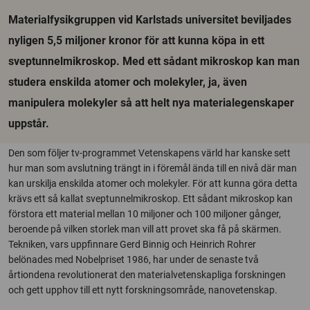
Materialfysikgruppen vid Karlstads universitet beviljades
nyligen 5,5 miljoner kronor för att kunna köpa in ett
sveptunnelmikroskop. Med ett sådant mikroskop kan man
studera enskilda atomer och molekyler, ja, även
manipulera molekyler så att helt nya materialegenskaper
uppstår.
Den som följer tv-programmet Vetenskapens värld har kanske sett
hur man som avslutning trängt in i föremål ända till en nivå där man
kan urskilja enskilda atomer och molekyler. För att kunna göra detta
krävs ett så kallat sveptunnelmikroskop. Ett sådant mikroskop kan
förstora ett material mellan 10 miljoner och 100 miljoner gånger,
beroende på vilken storlek man vill att provet ska få på skärmen.
Tekniken, vars uppfinnare Gerd Binnig och Heinrich Rohrer
belönades med Nobelpriset 1986, har under de senaste två
årtiondena revolutionerat den materialvetenskapliga forskningen
och gett upphov till ett nytt forskningsområde, nanovetenskap.