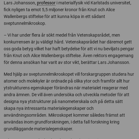
Lars Johansson,
professor
i materialfysik vid Karlstads universitet,
fick nyligen ta emot 5,5 miljoner kronor från Knut och Alice
Wallenbergs stiftelse för att kunna köpa in ett sådant
sveptunnelmikroskop.
– Vi har under flera år sökt medel från Vetenskapsrådet, men
konkurrensen är ju väldigt hård. Vetenskapsrådet har däremot gett
oss goda betyg vilket har haft betydelse för att vi nu beviljats pengar
från Knut och Alice Wallenbergs stiftelse. Även rektors engagemang
för denna ansökan har varit av stor vikt, berättar Lars Johansson.
Med hjälp av sveptunnelmikroskopet vill forskargruppen studera hur
atomer och molekyler är ordnade på olika ytor och framför allt hur
ytstrukturens egenskaper förändras när materialet reagerar med
andra ämnen. De vill även undersöka och utveckla metoder för att
designa nya ytstrukturer på nanometerskala och på detta sätt
skapa nya intressanta materialegenskaper och
användningsområden. Mikroskopet kommer således främst att
användas inom grundforskningen, i detta fall forskning kring
grundläggande materialegenskaper.