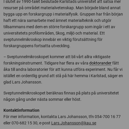
I slutet av 1990-talet beslutade Karlstads universitet att satsa mer
resurser på området materialvetenskap. Man började bland annat
bygga upp en forskargrupp i materialfysik. Gruppen har från början
haft ett nära samarbete med ämnet materialteknik och utgör
tillsammans med dem en större forskargrupp som ingår i ett av
universitetets profilområden, Skog, miljö och material. Ett
sveptunnelmikroskop innebär en viktig förutsättning för
forskargruppens fortsatta utveckling.
– Sveptunnelmikroskopet kommer att bli vårt allra viktigaste
forskningsinstrument. Tidigare har flera av våra
doktorander
fått
åka till andra laboratorier för att kunna utföra experiment. Nu får vi
istället en ordentlig grund att stå på här hemma i Karlstad, säger en
glad Lars Johansson.
Sveptunnelmikroskopet beräknas finnas på plats på universitetet
någon gång under nästa sommar eller höst.
Kontaktinformation
För mer information, kontakta Lars Johansson, tfn 054-700 16 77
eller 070-682 15 30, e-post
Lars.Johansson@kau.se