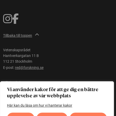
Tillbaka till toppen
Vetenskapsrådet
Hantverkargatan 11 B
112 21 Stockholm
E-post:
red@forskning.se
Tillgänglighet
Vi använder kakor för att ge dig en bättre
upplevelse av vår webbplats
Ett initiativ av
Vetenskapsrådet
Här kan du läsa om hur vi hanterar kakor