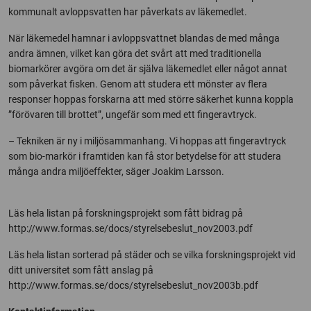
kommunalt avloppsvatten har påverkats av läkemedlet.
När läkemedel hamnar i avloppsvattnet blandas de med många
andra ämnen, vilket kan göra det svårt att med traditionella
biomarkörer avgöra om det är själva läkemedlet eller något annat
som påverkat fisken. Genom att studera ett mönster av flera
responser hoppas forskarna att med större säkerhet kunna koppla
”förövaren till brottet”, ungefär som med ett fingeravtryck.
– Tekniken är ny i miljösammanhang. Vi hoppas att fingeravtryck
som bio-markör i framtiden kan få stor betydelse för att studera
många andra miljöeffekter, säger Joakim Larsson.
Läs hela listan på forskningsprojekt som fått bidrag på
http://www.formas.se/docs/styrelsebeslut_nov2003.pdf
Läs hela listan sorterad på städer och se vilka forskningsprojekt vid
ditt universitet som fått anslag på
http://www.formas.se/docs/styrelsebeslut_nov2003b.pdf