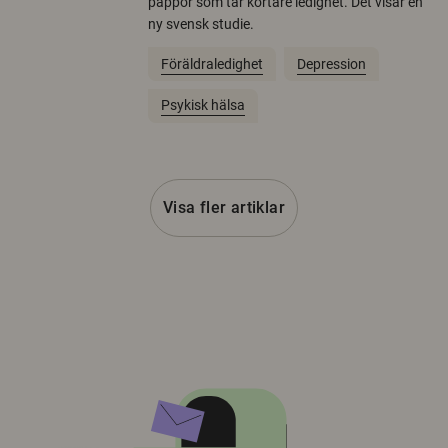
pappor som tar kortare ledighet. Det visar en
ny svensk studie.
Föräldraledighet
Depression
Psykisk hälsa
Visa fler artiklar