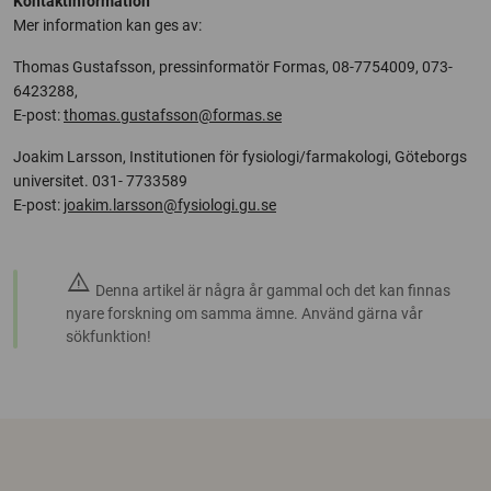
Kontaktinformation
Mer information kan ges av:
Thomas Gustafsson, pressinformatör Formas, 08-7754009, 073-
6423288,
E-post:
thomas.gustafsson@formas.se
Joakim Larsson, Institutionen för fysiologi/farmakologi, Göteborgs
universitet. 031- 7733589
E-post:
joakim.larsson@fysiologi.gu.se
warning
Denna artikel är några år gammal och det kan finnas
nyare forskning om samma ämne. Använd gärna vår
sökfunktion!