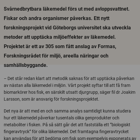
Svårnedbrytbara läkemedel förs ut med avloppsvattnet.
Fiskar och andra organismer påverkas. Ett nytt
forskningsprojekt vid Göteborgs universitet ska utveckla
metoder att upptäcka miljöeffekter av läkemedel.
Projektet är ett av 305 som fått anslag av Formas,
Forskningsrådet för miljö, areella näringar och
samhällsbyggande.
– Det står redan klart att metodik saknas för att upptäcka påverkan
av nästan alla läkemedel i miljön. Vårt projekt syftar till att få fram
biomarkörer hos fisk, en särskilt utsatt djurgrupp, säger fil dr Joakim
Larsson, som är ansvarig för forskningsprojektet.
Det nya är att med en och samma analys samtidigt kunna studera
hur ett läkemedel påverkar tusentals olika genprodukter och
metaboliter i fisken. På så sätt går det att fastställa ett ”biologiskt
fingeravtryck” för olika läkemedel. Det framtagna fingeravtrycket
kan användas för att bedöma om fisk som exempelvis exponerats av