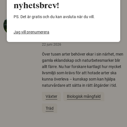
nyhetsbrev!
PS. Det är gratis och du kan avsluta när du vill.
Så mycket eklandskap
krävs för att rädda hotade
Jag vill prenumerera
arter
22 juni 2026
Över tusen arter behöver ekar i sin närhet, men
gamla eklandskap och naturbetesmarker blir
allt färre. Nu har forskare kartlagt hur mycket
livsmiljö som krävs för att hotade arter ska
kunna överleva – kunskap som kan hjälpa
naturvårdare att sätta in rätt åtgärder i tid.
Växter
Biologisk mångfald
Träd