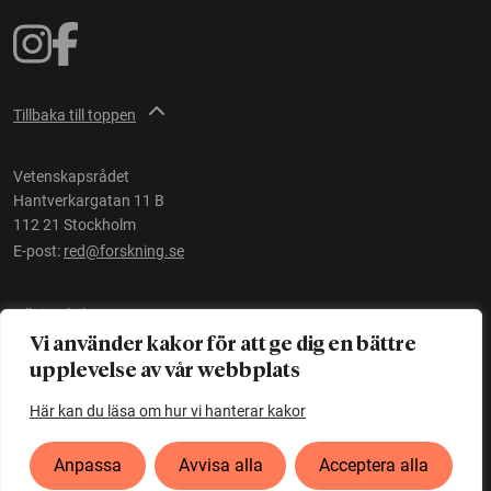
Tillbaka till toppen
Vetenskapsrådet
Hantverkargatan 11 B
112 21 Stockholm
E-post:
red@forskning.se
Tillgänglighet
Vi använder kakor för att ge dig en bättre
upplevelse av vår webbplats
Ett initiativ av
Vetenskapsrådet
Här kan du läsa om hur vi hanterar kakor
Anpassa
Avvisa alla
Acceptera alla