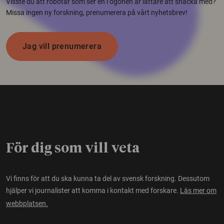
Visste du att robotar som ser en i ögonen är lättare att snacka med?
Missa ingen ny forskning, prenumerera på vårt nyhetsbrev!
Jag vill prenumerera
För dig som vill veta
Vi finns för att du ska kunna ta del av svensk forskning. Dessutom
hjälper vi journalister att komma i kontakt med forskare.
Läs mer om
webbplatsen.