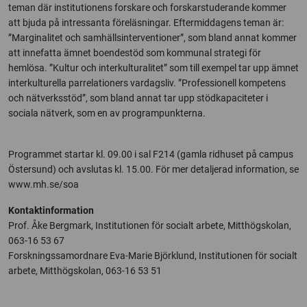
teman där institutionens forskare och forskarstuderande kommer
att bjuda på intressanta föreläsningar. Eftermiddagens teman är:
”Marginalitet och samhällsinterventioner”, som bland annat kommer
att innefatta ämnet boendestöd som kommunal strategi för
hemlösa. ”Kultur och interkulturalitet” som till exempel tar upp ämnet
interkulturella parrelationers vardagsliv. ”Professionell kompetens
och nätverksstöd”, som bland annat tar upp stödkapaciteter i
sociala nätverk, som en av programpunkterna.
Programmet startar kl. 09.00 i sal F214 (gamla ridhuset på campus
Östersund) och avslutas kl. 15.00. För mer detaljerad information, se
www.mh.se/soa
Kontaktinformation
Prof. Åke Bergmark, Institutionen för socialt arbete, Mitthögskolan,
063-16 53 67
Forskningssamordnare Eva-Marie Björklund, Institutionen för socialt
arbete, Mitthögskolan, 063-16 53 51