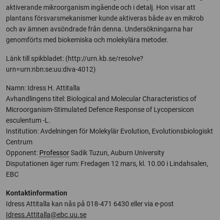
aktiverande mikroorganism ingående och i detalj. Hon visar att
plantans försvarsmekanismer kunde aktiveras både av en mikrob
och av ämnen avsöndrade från denna. Undersökningarna har
genomförts med biokemiska och molekylära metoder.
Länk till spikbladet: (http://urn.kb.se/resolve?
urn=urn:nbn:se:uu:diva-4012)
Namn: Idress H. Attitalla
Avhandlingens titel: Biological and Molecular Characteristics of
Microorganism-Stimulated Defence Response of Lycopersicon
esculentum -L.
Institution: Avdelningen för Molekylär Evolution, Evolutionsbiologiskt
Centrum
Opponent:
Professor
Sadik Tuzun, Auburn University
Disputationen äger rum: Fredagen 12 mars, kl. 10.00 i Lindahsalen,
EBC
Kontaktinformation
Idress Attitalla kan nås på 018-471 6430 eller via e-post
Idress.Attitalla@ebc.uu.se