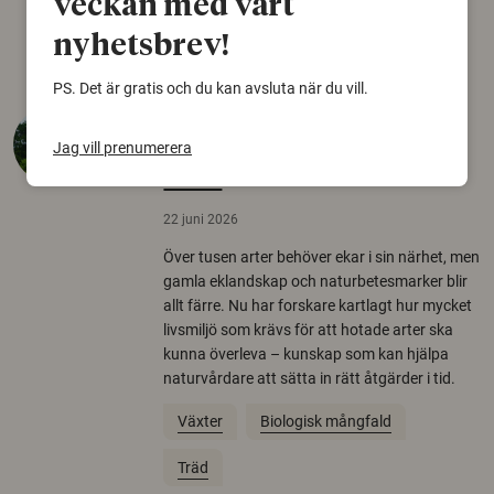
veckan med vårt
Arkeologi
nyhetsbrev!
PS. Det är gratis och du kan avsluta när du vill.
Så mycket eklandskap
krävs för att rädda hotade
Jag vill prenumerera
arter
22 juni 2026
Över tusen arter behöver ekar i sin närhet, men
gamla eklandskap och naturbetesmarker blir
allt färre. Nu har forskare kartlagt hur mycket
livsmiljö som krävs för att hotade arter ska
kunna överleva – kunskap som kan hjälpa
naturvårdare att sätta in rätt åtgärder i tid.
Växter
Biologisk mångfald
Träd