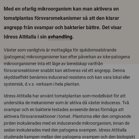
Med en ofarlig mikroorganism kan man aktivera en
tomatplantas försvarsmekanismer så att den klarar
angrepp från svampar och bakterier bättre. Det visar
Idress Attitalla i sin
avhandling
.
Växter som vanligtvis är mottagliga för sjukdomsalstrande
(patogena) mikroorganismer kan efter påverkan av icke-patogena
mikroorganismer inta ett läge av beredskap varifrån
försvarsreaktioner snabbt kan aktiveras vid ett angrepp. Denna
skyddseffekt benämns inducerad resistens och kan vara lokal eller
systemisk, d.v.s. verksam i hela plantan.
Idress Attitalla har använt tomatplantan som modellväxt för att
undersöka de mekanismer som är aktiva då växter induceras. Två
svampar och en bakterie testades avseende deras förmåga att
aktivera försvarsreaktioner i tomat. Plantorna eller den omgivande
jorden inokulerades med en inducerande mikroorganism, innan de
sedan inokulerades med den patogena svampen. Idress Attitalla
studerade kampen mellan den patogena svampen och den biologiskt