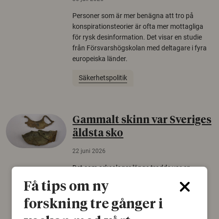
Personer som är mer benägna att tro på
konspirationsteorier är ofta mer mottagliga
för rysk desinformation. Det visar en studie
från Försvarshögskolan med deltagare i fyra
europeiska länder.
Säkerhetspolitik
Gammalt skinn var Sveriges
äldsta sko
22 juni 2026
Det som arkeologer länge trodde var en
björnfäll visar sig vara delar av en 2000 år
Få tips om ny
gammal sko. Fyndet bär spår av romerskt
skomode och beskrivs som mycket ovanligt i
forskning tre gånger i
Norden.