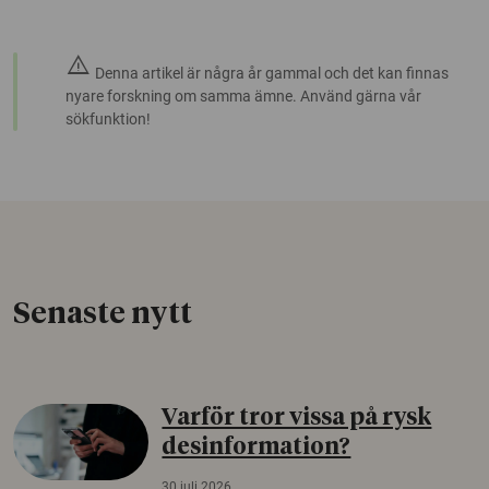
warning
Denna artikel är några år gammal och det kan finnas
nyare forskning om samma ämne. Använd gärna vår
sökfunktion!
Senaste nytt
Varför tror vissa på rysk
desinformation?
30 juli 2026