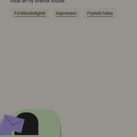
visar en ny svensk studie.
Föräldraledighet
Depression
Psykisk hälsa