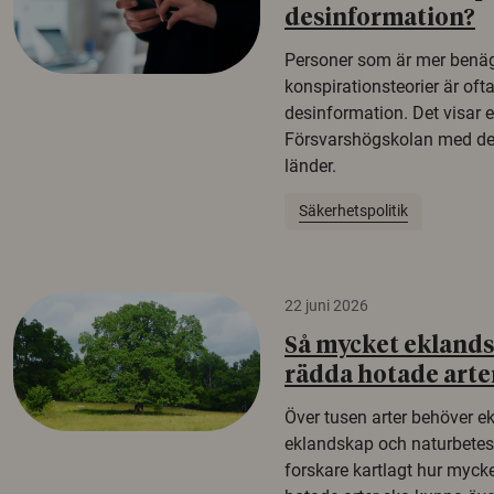
desinformation?
Personer som är mer benäg
konspirationsteorier är oft
desinformation. Det visar e
Försvarshögskolan med del
länder.
Säkerhetspolitik
22 juni 2026
Så mycket eklandsk
rädda hotade arte
Över tusen arter behöver e
eklandskap och naturbetesma
forskare kartlagt hur mycke