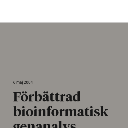
6 maj 2004
Förbättrad
bioinformatisk
genanalys