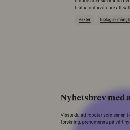
hotade arter ska kunna öv
hjälpa naturvårdare att sätta
Växter
Biologisk mångf
Nyhetsbrev med a
Visste du att robotar som ser en 
forskning, prenumerera på vårt ny