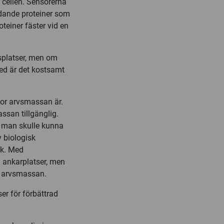
 cellen. Sensorerna
ndande proteiner som
oteiner fäster vid en
gsplatser, men om
med är det kostsamt
tor arvsmassan är.
ssan tillgänglig.
t man skulle kunna
v biologisk
ik. Med
 ankarplatser, men
i arvsmassan.
er för förbättrad