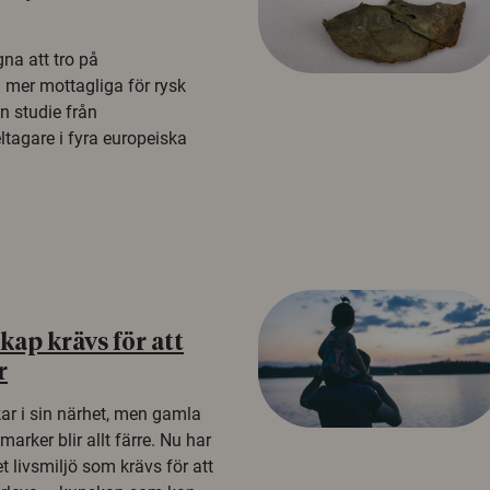
na att tro på
a mer mottagliga för rysk
n studie från
tagare i fyra europeiska
ap krävs för att
r
kar i sin närhet, men gamla
rker blir allt färre. Nu har
t livsmiljö som krävs för att