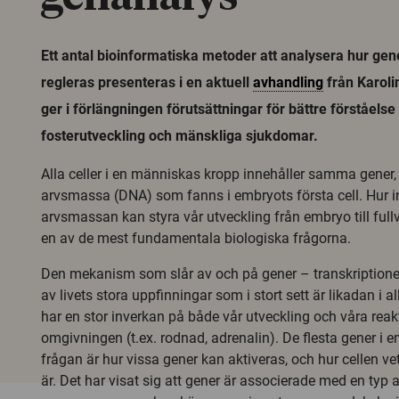
Ett antal bioinformatiska metoder att analysera hur gene
regleras presenteras i en aktuell
avhandling
från Karolin
ger i förlängningen förutsättningar för bättre förståels
fosterutveckling och mänskliga sjukdomar.
Alla celler i en människas kropp innehåller samma gene
arvsmassa (DNA) som fanns i embryots första cell. Hur i
arvsmassan kan styra vår utveckling från embryo till ful
en av de mest fundamentala biologiska frågorna.
Den mekanism som slår av och på gener – transkriptionell
av livets stora uppfinningar som i stort sett är likadan i a
har en stor inverkan på både vår utveckling och våra reak
omgivningen (t.ex. rodnad, adrenalin). De flesta gener i en
frågan är hur vissa gener kan aktiveras, och hur cellen ve
är. Det har visat sig att gener är associerade med en typ a