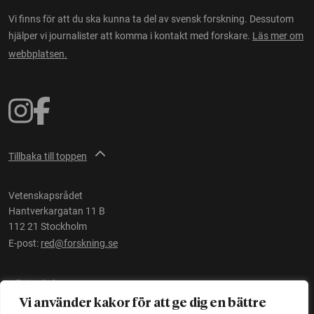
Vi finns för att du ska kunna ta del av svensk forskning. Dessutom
hjälper vi journalister att komma i kontakt med forskare.
Läs mer om
webbplatsen.
Tillbaka till toppen
Vetenskapsrådet
Hantverkargatan 11 B
112 21 Stockholm
E-post:
red@forskning.se
Tillgänglighet
Vi använder kakor för att ge dig en bättre