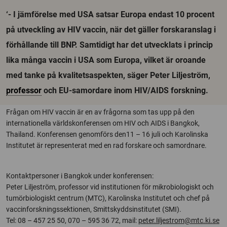
‘- I jämförelse med USA satsar Europa endast 10 procent
på utveckling av HIV vaccin, när det gäller forskaranslag i
förhållande till BNP. Samtidigt har det utvecklats i princip
lika många vaccin i USA som Europa, vilket är oroande
med tanke på kvalitetsaspekten, säger Peter Liljeström,
professor
och EU-samordare inom HIV/AIDS forskning.
Frågan om HIV vaccin är en av frågorna som tas upp på den
internationella världskonferensen om HIV och AIDS i Bangkok,
Thailand. Konferensen genomförs den11 – 16 juli och Karolinska
Institutet är representerat med en rad forskare och samordnare.
Kontaktpersoner i Bangkok under konferensen:
Peter Liljeström, professor vid institutionen för mikrobiologiskt och
tumörbiologiskt centrum (MTC), Karolinska Institutet och chef på
vaccinforskningssektionen, Smittskyddsinstitutet (SMI).
Tel: 08 – 457 25 50, 070 – 595 36 72, mail:
peter.liljestrom@mtc.ki.se