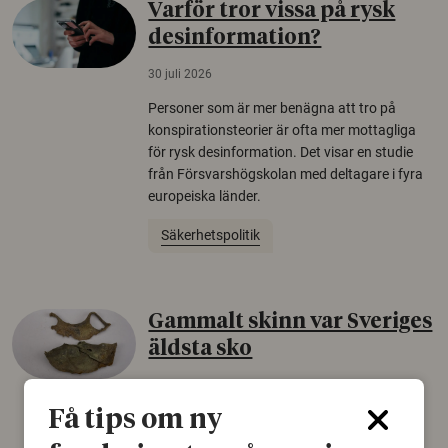
Varför tror vissa på rysk
desinformation?
30 juli 2026
Personer som är mer benägna att tro på
konspirationsteorier är ofta mer mottagliga
för rysk desinformation. Det visar en studie
från Försvarshögskolan med deltagare i fyra
europeiska länder.
Säkerhetspolitik
Gammalt skinn var Sveriges
äldsta sko
22 juni 2026
Få tips om ny
Det som arkeologer länge trodde var en
björnfäll visar sig vara delar av en 2000 år