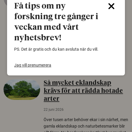
Få tips om ny
22 juni 2026
forskning tre gånger i
Det som arkeologer länge trodde var en
veckan med vårt
björnfäll visar sig vara delar av en 2000 år
gammal sko. Fyndet bär spår av romerskt
nyhetsbrev!
skomode och beskrivs som mycket ovanligt i
Norden.
PS. Det är gratis och du kan avsluta när du vill.
Arkeologi
Jag vill prenumerera
Så mycket eklandskap
krävs för att rädda hotade
arter
22 juni 2026
Över tusen arter behöver ekar i sin närhet, men
gamla eklandskap och naturbetesmarker blir