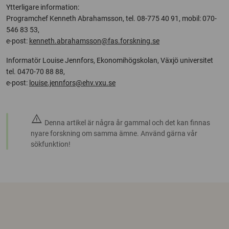
Ytterligare information:
Programchef Kenneth Abrahamsson, tel. 08-775 40 91, mobil: 070-
546 83 53,
e-post:
kenneth.abrahamsson@fas.forskning.se
Informatör Louise Jennfors, Ekonomihögskolan, Växjö universitet
tel. 0470-70 88 88,
e-post:
louise.jennfors@ehv.vxu.se
warning
Denna artikel är några år gammal och det kan finnas
nyare forskning om samma ämne. Använd gärna vår
sökfunktion!