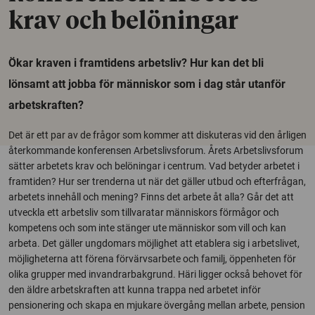
krav och belöningar
Ökar kraven i framtidens arbetsliv? Hur kan det bli
lönsamt att jobba för människor som i dag står utanför
arbetskraften?
Det är ett par av de frågor som kommer att diskuteras vid den årligen
återkommande konferensen Arbetslivsforum. Årets Arbetslivsforum
sätter arbetets krav och belöningar i centrum. Vad betyder arbetet i
framtiden? Hur ser trenderna ut när det gäller utbud och efterfrågan,
arbetets innehåll och mening? Finns det arbete åt alla? Går det att
utveckla ett arbetsliv som tillvaratar människors förmågor och
kompetens och som inte stänger ute människor som vill och kan
arbeta. Det gäller ungdomars möjlighet att etablera sig i arbetslivet,
möjligheterna att förena förvärvsarbete och familj, öppenheten för
olika grupper med invandrarbakgrund. Häri ligger också behovet för
den äldre arbetskraften att kunna trappa ned arbetet inför
pensionering och skapa en mjukare övergång mellan arbete, pension