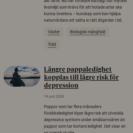
allt färre. Nu har forskare kartlagt hur mycket
livsmiljö som krävs för att hotade arter ska
kunna överleva – kunskap som kan hjälpa
naturvårdare att sätta in rätt åtgärder i tid.
Växter
Biologisk mångfald
Träd
Längre pappaledighet
kopplas till lägre risk för
depression
19 juni 2026
Pappor som tar flera månaders
föräldraledighet löper lägre risk att utveckla
depressiva symtom under småbarnsåren än
pappor som tar kortare ledighet. Det visar en
ny svensk studie.