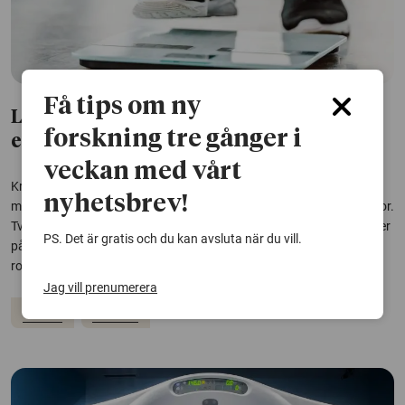
Få tips om ny
Ledtrådar till den lägre cancerrisken
forskning tre gånger i
efter viktkirurgi
veckan med vårt
Kraftig och varaktig viktminskning har tidigare kunnat kopplas till
nyhetsbrev!
minskad risk för cancer och cancerrelaterad död, främst hos kvinnor.
Två nya studier ger nu ledtrådar till varför risken minskar – och tyder
PS. Det är gratis och du kan avsluta när du vill.
på att kön, ämnesomsättning och genetik kan spela en avgörande
roll.
Jag vill prenumerera
Cancer
Övervikt