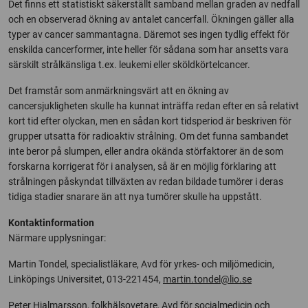
Det finns ett statistiskt säkerställt samband mellan graden av nedfall
och en observerad ökning av antalet cancerfall. Ökningen gäller alla
typer av cancer sammantagna. Däremot ses ingen tydlig effekt för
enskilda cancerformer, inte heller för sådana som har ansetts vara
särskilt strålkänsliga t.ex. leukemi eller sköldkörtelcancer.
Det framstår som anmärkningsvärt att en ökning av
cancersjukligheten skulle ha kunnat inträffa redan efter en så relativt
kort tid efter olyckan, men en sådan kort tidsperiod är beskriven för
grupper utsatta för radioaktiv strålning. Om det funna sambandet
inte beror på slumpen, eller andra okända störfaktorer än de som
forskarna korrigerat för i analysen, så är en möjlig förklaring att
strålningen påskyndat tillväxten av redan bildade tumörer i deras
tidiga stadier snarare än att nya tumörer skulle ha uppstått.
Kontaktinformation
Närmare upplysningar:
Martin Tondel, specialistläkare, Avd för yrkes- och miljömedicin,
Linköpings Universitet, 013-221454,
martin.tondel@lio.se
Peter Hjalmarsson, folkhälsovetare, Avd för socialmedicin och