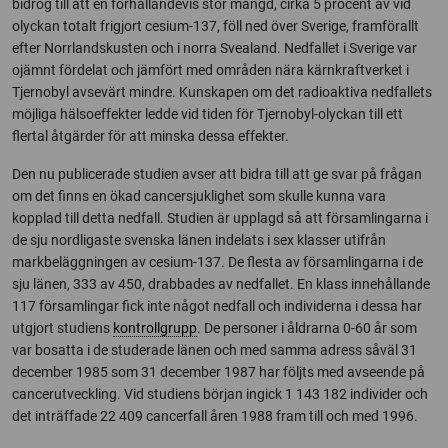
bidrog till att en förhållandevis stor mängd, cirka 5 procent av vid
olyckan totalt frigjort cesium-137, föll ned över Sverige, framförallt
efter Norrlandskusten och i norra Svealand. Nedfallet i Sverige var
ojämnt fördelat och jämfört med områden nära kärnkraftverket i
Tjernobyl avsevärt mindre. Kunskapen om det radioaktiva nedfallets
möjliga hälsoeffekter ledde vid tiden för Tjernobyl-olyckan till ett
flertal åtgärder för att minska dessa effekter.
Den nu publicerade studien avser att bidra till att ge svar på frågan
om det finns en ökad cancersjuklighet som skulle kunna vara
kopplad till detta nedfall. Studien är upplagd så att församlingarna i
de sju nordligaste svenska länen indelats i sex klasser utifrån
markbeläggningen av cesium-137. De flesta av församlingarna i de
sju länen, 333 av 450, drabbades av nedfallet. En klass innehållande
117 församlingar fick inte något nedfall och individerna i dessa har
utgjort studiens
kontrollgrupp
. De personer i åldrarna 0-60 år som
var bosatta i de studerade länen och med samma adress såväl 31
december 1985 som 31 december 1987 har följts med avseende på
cancerutveckling. Vid studiens början ingick 1 143 182 individer och
det inträffade 22 409 cancerfall åren 1988 fram till och med 1996.