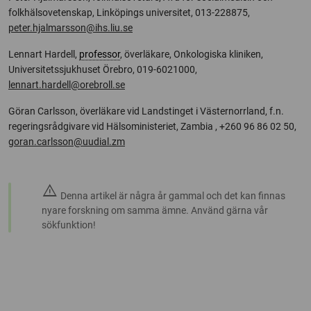
folkhälsovetenskap, Linköpings universitet, 013-228875,
peter.hjalmarsson@ihs.liu.se
Lennart Hardell,
professor
, överläkare, Onkologiska kliniken,
Universitetssjukhuset Örebro, 019-6021000,
lennart.hardell@orebroll.se
Göran Carlsson, överläkare vid Landstinget i Västernorrland, f.n.
regeringsrådgivare vid Hälsoministeriet, Zambia , +260 96 86 02 50,
goran.carlsson@uudial.zm
warning
Denna artikel är några år gammal och det kan finnas
nyare forskning om samma ämne. Använd gärna vår
sökfunktion!