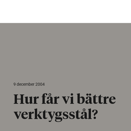
9 december 2004
Hur får vi bättre
verktygsstål?