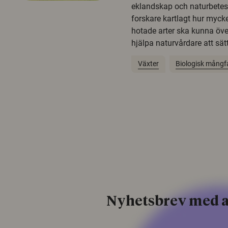
eklandskap och naturbetesma
forskare kartlagt hur mycke
hotade arter ska kunna öv
hjälpa naturvårdare att sätta
Växter
Biologisk mångf
Nyhetsbrev med a