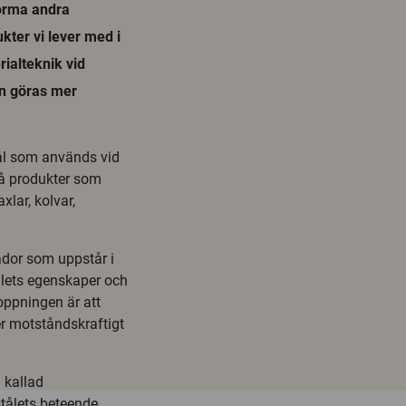
forma andra
kter vi lever med i
rialteknik vid
an göras mer
ål som används vid
på produkter som
lar, kolvar,
ador som uppstår i
lets egenskaper och
oppningen är att
er motståndskraftigt
 kallad
tålets beteende