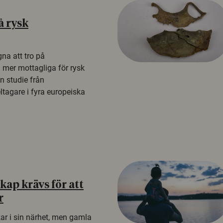
å rysk
na att tro på
a mer mottagliga för rysk
n studie från
tagare i fyra europeiska
ap krävs för att
r
kar i sin närhet, men gamla