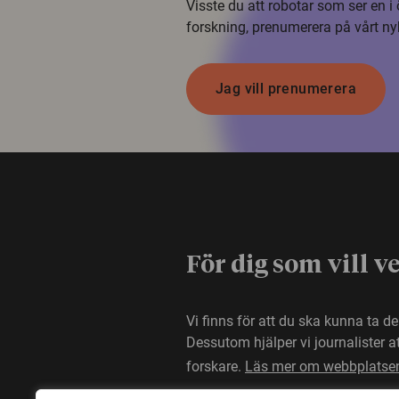
Visste du att robotar som ser en 
forskning, prenumerera på vårt ny
Jag vill prenumerera
För dig som vill v
Vi finns för att du ska kunna ta d
Dessutom hjälper vi journalister 
forskare.
Läs mer om webbplatse