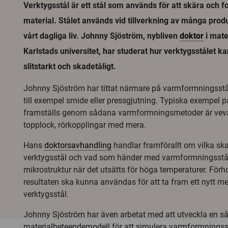
Verktygsstål är ett stål som används för att skära och 
material. Stålet används vid tillverkning av många produ
vårt dagliga liv. Johnny Sjöström, nybliven
doktor
i mate
Karlstads universitet, har studerat hur verktygsstålet k
slitstarkt och skadetåligt.
Johnny Sjöström har tittat närmare på varmformningsst
till exempel smide eller pressgjutning. Typiska exempel 
framställs genom sådana varmformningsmetoder är vevax
topplock, rörkopplingar med mera.
Hans
doktorsavhandling
handlar framförallt om vilka sk
verktygsstål och vad som händer med varmformningsstå
mikrostruktur när det utsätts för höga temperaturer. Förh
resultaten ska kunna användas för att ta fram ett nytt m
verktygsstål.
Johnny Sjöström har även arbetat med att utveckla en så
materialbeteendemodell för att simulera varmformningss