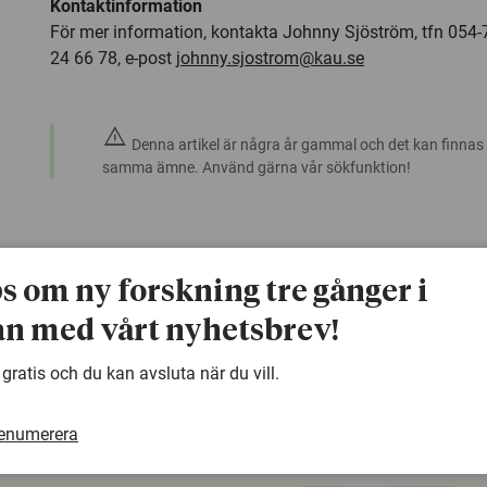
Kontaktinformation
För mer information, kontakta Johnny Sjöström, tfn 054-7
24 66 78, e-post
johnny.sjostrom@kau.se
warning
Denna artikel är några år gammal och det kan finnas
samma ämne. Använd gärna vår sökfunktion!
ps om ny forskning tre gånger i
n med vårt nyhetsbrev!
 gratis och du kan avsluta när du vill.
renumerera