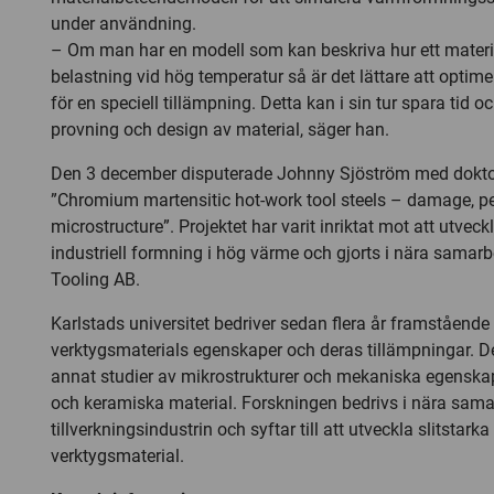
under användning.
– Om man har en modell som kan beskriva hur ett materia
belastning vid hög temperatur så är det lättare att optime
för en speciell tillämpning. Detta kan i sin tur spara tid o
provning och design av material, säger han.
Den 3 december disputerade Johnny Sjöström med dokt
”Chromium martensitic hot-work tool steels – damage, 
microstructure”. Projektet har varit inriktat mot att utveck
industriell formning i hög värme och gjorts i nära sama
Tooling AB.
Karlstads universitet bedriver sedan flera år framståend
verktygsmaterials egenskaper och deras tillämpningar. De
annat studier av mikrostrukturer och mekaniska egenska
och keramiska material. Forskningen bedrivs i nära sam
tillverkningsindustrin och syftar till att utveckla slitstark
verktygsmaterial.