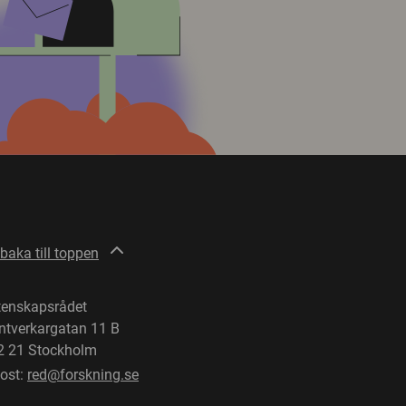
lbaka till toppen
tenskapsrådet
ntverkargatan 11 B
2 21 Stockholm
post:
red@forskning.se