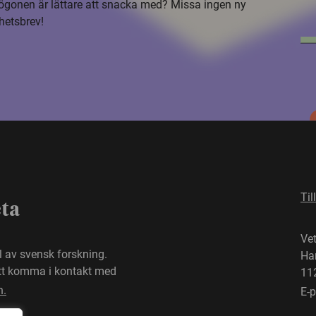
i ögonen är lättare att snacka med? Missa ingen ny
hetsbrev!
Til
eta
Ve
el av svensk forskning.
Ha
att komma i kontakt med
11
n.
E-