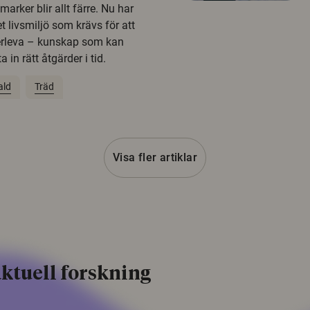
rker blir allt färre. Nu har
t livsmiljö som krävs för att
erleva – kunskap som kan
 in rätt åtgärder i tid.
ald
Träd
Visa fler artiklar
ktuell forskning