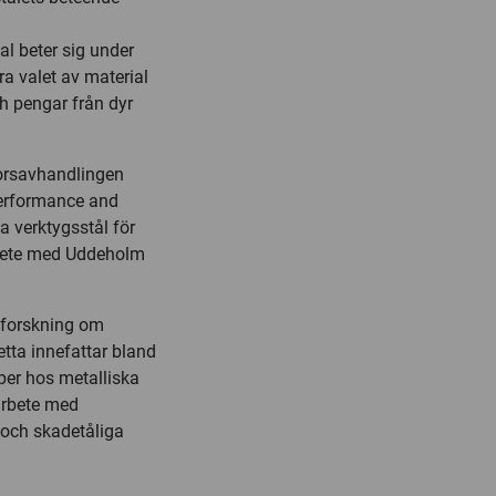
l beter sig under
ra valet av material
ch pengar från dyr
orsavhandlingen
performance and
la verktygsstål för
rbete med Uddeholm
e forskning om
tta innefattar bland
per hos metalliska
arbete med
a och skadetåliga