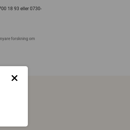
00 18 93 eller 0730-
 nyare forskning om