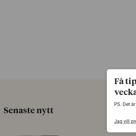
Få ti
vecka
PS. Det är
Senaste nytt
Jag vill p