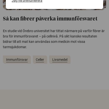
Jag vill prenumerera
Så kan fibrer påverka immunförsvaret
En studie vid Örebro universitet har tittat närmare på varför fibrer är
bra för immunförsvaret – på cellnivå. På sikt kanske resultaten
bidrar till att mat kan användas som medicin mot vissa
tarmsjukdomar.
Immunförsvar
Celler
Livsmedel