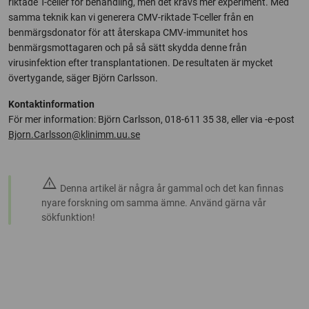
riktade T-celler för behandling, men det krävs mer experiment. Med
samma teknik kan vi generera CMV-riktade T-celler från en
benmärgsdonator för att återskapa CMV-immunitet hos
benmärgsmottagaren och på så sätt skydda denne från
virusinfektion efter transplantationen. De resultaten är mycket
övertygande, säger Björn Carlsson.
Kontaktinformation
För mer information: Björn Carlsson, 018-611 35 38, eller via -e-post
Bjorn.Carlsson@klinimm.uu.se
warning
Denna artikel är några år gammal och det kan finnas
nyare forskning om samma ämne. Använd gärna vår
sökfunktion!