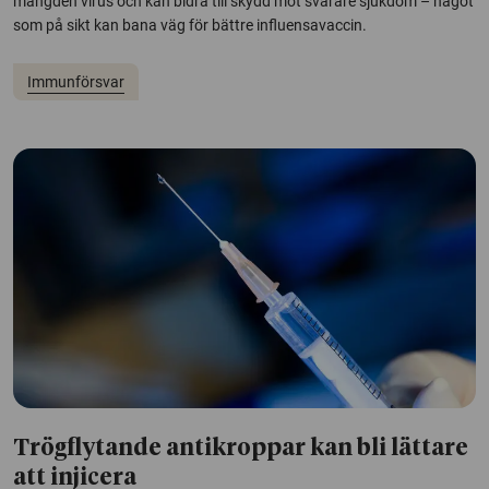
mängden virus och kan bidra till skydd mot svårare sjukdom – något
som på sikt kan bana väg för bättre influensavaccin.
Immunförsvar
Trögflytande antikroppar kan bli lättare
att injicera