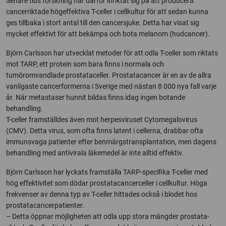
Senare tids forskning har därför inriktat sig på att producera
cancerriktade högeffektiva T-celler i cellkultur för att sedan kunna
ges tillbaka i stort antal till den cancersjuke. Detta har visat sig
mycket effektivt för att bekämpa och bota melanom (hudcancer).
Björn Carlsson har utvecklat metoder för att odla T-celler som riktats
mot TARP, ett protein som bara finns i normala och
tumöromvandlade prostataceller. Prostatacancer är en av de allra
vanligaste cancerformerna i Sverige med nästan 8 000 nya fall varje
år. När metastaser hunnit bildas finns idag ingen botande
behandling.
T-celler framställdes även mot herpesviruset Cytomegalovirus
(CMV). Detta virus, som ofta finns latent i cellerna, drabbar ofta
immunsvaga patienter efter benmärgstransplantation, men dagens
behandling med antivirala läkemedel är inte alltid effektiv.
Björn Carlsson har lyckats framställa TARP-specifika T-celler med
hög effektivitet som dödar prostatacancerceller i cellkultur. Höga
frekvenser av denna typ av T-celler hittades också i blodet hos
prostatacancerpatienter.
– Detta öppnar möjligheten att odla upp stora mängder prostata-