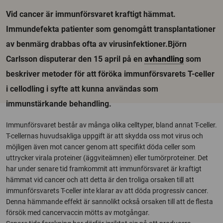
Vid cancer är immunförsvaret kraftigt hämmat.
Immundefekta patienter som genomgått transplantationer
av benmärg drabbas ofta av virusinfektioner.Björn
Carlsson disputerar den 15 april på en
avhandling
som
beskriver metoder för att föröka immunförsvarets T-celler
i cellodling i syfte att kunna användas som
immunstärkande behandling.
Immunförsvaret består av många olika celltyper, bland annat T-celler.
T-cellernas huvudsakliga uppgift är att skydda oss mot virus och
möjligen även mot cancer genom att specifikt döda celler som
uttrycker virala proteiner (äggviteämnen) eller tumörproteiner. Det
har under senare tid framkommit att immunförsvaret är kraftigt
hämmat vid cancer och att detta är den troliga orsaken till att
immunförsvarets T-celler inte klarar av att döda progressiv cancer.
Denna hämmande effekt är sannolikt också orsaken till att de flesta
försök med cancervaccin mötts av motgångar.