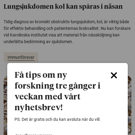
Lungsjukdomen kol kan spåras i näsan
Tidig diagnos av kroniskt obstruktiv lungsjukdom, kol, är viktig både
för effektiv behandling och patienternas livskvalitet. Nu kan forskare
vid Karolinska institutet visa att material från nässköljning kan
underlätta bedömning av sjukdomen.
Immunförsvar
Få tips om ny
forskning tre gånger i
veckan med vårt
nyhetsbrev!
PS. Det är gratis och du kan avsluta när du vill.