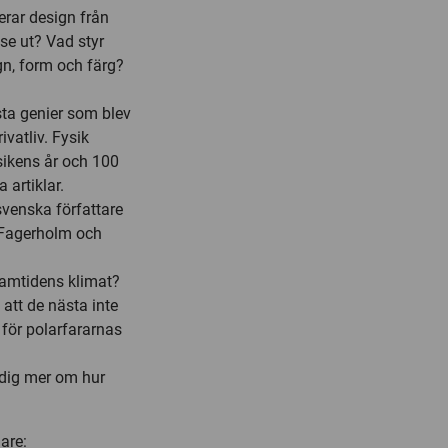
rar design från
se ut? Vad styr
gn, form och färg?
sta genier som blev
vatliv. Fysik
sikens år och 100
 artiklar.
svenska författare
a Fagerholm och
framtidens klimat?
 att de nästa inte
 för polarfararnas
 dig mer om hur
are: