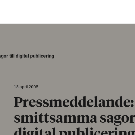
 till digital publicering
18 april 2005
Pressmeddelande:
smittsamma sagor 
digital publicering