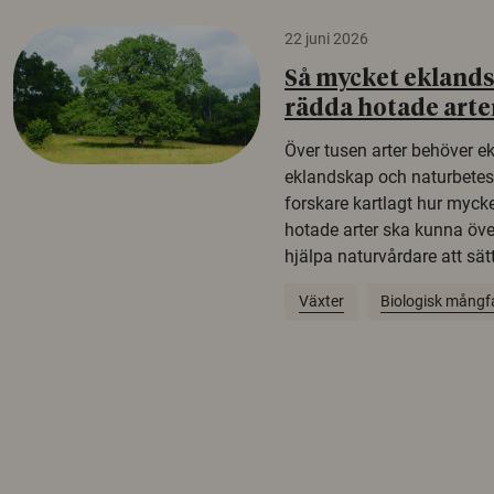
22 juni 2026
Så mycket eklandsk
rädda hotade arte
Över tusen arter behöver e
eklandskap och naturbetesma
forskare kartlagt hur mycke
hotade arter ska kunna öv
hjälpa naturvårdare att sätta
Växter
Biologisk mångf