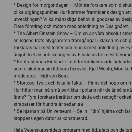
* Design för morgondagen – Möt tre forskare som diskute
olika utgångspunkter. Hur kommer framtidens design att 
utvecklingen? Vilka mänskliga behov tillgodoses av desi
Flera föredrag och möten med anledning av Designåret.
* The Albert Einstein Show – Om en av våra absolut stör
en legend trots blygsamma framgångar i klassrum och pri
förklaras här med teater och musik med anledning av Fy
årsjubileet av publiceringen av Einsteins tre mest berömda
* Kontrasternas Finland – möt tre kritikerrosade finlands
som diskuterar sin litterära hemvist: Kjell Westö, Monik
moderator: Heidi von Born.
* Störtcool fysik och iskalla fakta – Finns det hopp om 
Hur hittar man så små partiklar i polaris när de är så små
finns? Fyra forskare berättar om detta och redogör också
strapatser för hundra år sedan.aa
* Se hjärnan på Universeum – Se in i ”din” hjärna och lär
kroppens egen dator är konstruerad.
Hela Vetenskapsrådets program med tid, plats och deltag