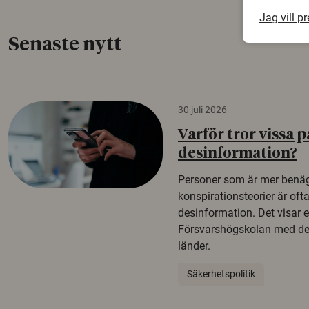
Jag vill p
Senaste nytt
30 juli 2026
Varför tror vissa p
desinformation?
Personer som är mer benäg
konspirationsteorier är oft
desinformation. Det visar e
Försvarshögskolan med del
länder.
Säkerhetspolitik