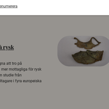
renumerera
å rysk
na att tro på
a mer mottagliga för rysk
n studie från
tagare i fyra europeiska