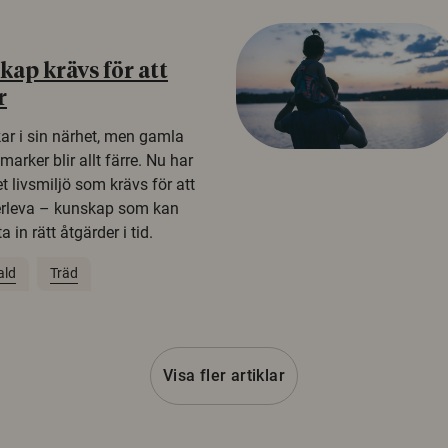
ap krävs för att
r
kar i sin närhet, men gamla
rker blir allt färre. Nu har
t livsmiljö som krävs för att
erleva – kunskap som kan
 in rätt åtgärder i tid.
ald
Träd
Visa fler artiklar