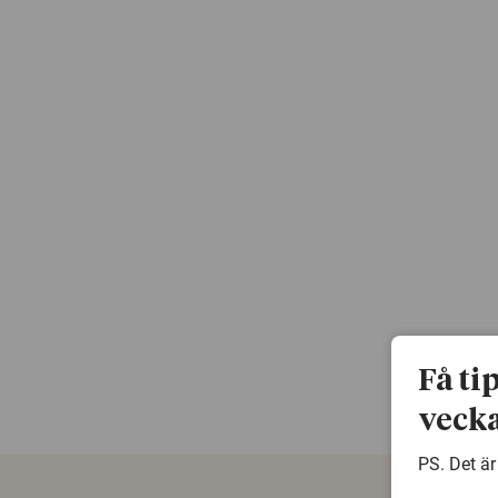
Få ti
vecka
PS. Det är