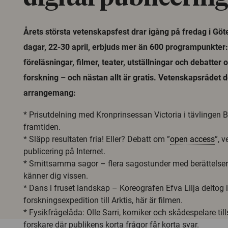
Årets största vetenskapsfest drar igång på fredag i Göt
dagar, 22-30 april, erbjuds mer än 600 programpunkter:
föreläsningar, filmer, teater, utställningar och debatte
forskning – och nästan allt är gratis. Vetenskapsrådet d
arrangemang:
* Prisutdelning med Kronprinsessan Victoria i tävlingen B
framtiden.
* Släpp resultaten fria! Eller? Debatt om ”
open access
”, 
publicering på Internet.
* Smittsamma sagor – flera sagostunder med berättelser
känner dig vissen.
* Dans i fruset landskap – Koreografen Efva Lilja deltog 
forskningsexpedition till Arktis, här är filmen.
* Fysikfrågelåda: Olle Sarri, komiker och skådespelare t
forskare där publikens korta frågor får korta svar.