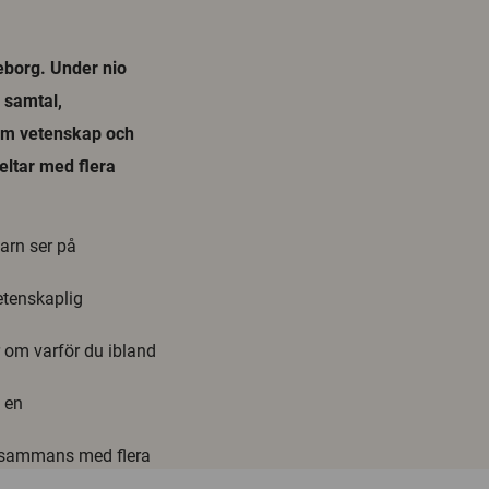
eborg. Under nio
 samtal,
r om vetenskap och
eltar med flera
arn ser på
vetenskaplig
 om varför du ibland
i en
illsammans med flera