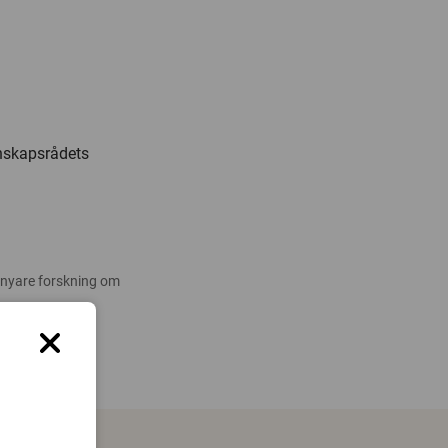
nskapsrådets
 nyare forskning om