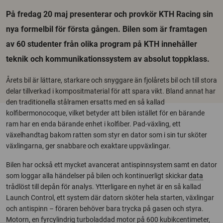
På fredag 20 maj presenterar och provkör KTH Racing sin
nya formelbil för första gången. Bilen som är framtagen
av 60 studenter från olika program på KTH innehåller
teknik och kommunikationssystem av absolut toppklass.
Årets bil är lättare, starkare och snyggare än fjolårets bil och till stora
delar tillverkad i kompositmaterial för att spara vikt. Bland annat har
den traditionella stålramen ersatts med en så kallad
kolfibermonocoque, vilket betyder att bilen istället för en bärande
ram har en enda bärande enhet i kolfiber. Pad-växling, ett
växelhandtag bakom ratten som styr en dator som i sin tur sköter
växlingarna, ger snabbare och exaktare uppväxlingar.
Bilen har också ett mycket avancerat antispinnsystem samt en dator
som loggar alla händelser på bilen och kontinuerligt skickar
data
trådlöst till depån för analys. Ytterligare en nyhet är en så kallad
Launch Control, ett system där datorn sköter hela starten, växlingar
och antispinn – föraren behöver bara trycka på gasen och styra.
Motorn, en fyrcylindrig turboladdad motor på 600 kubikcentimeter,