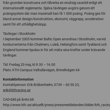
från grunden konstruera och tillverka en ensitsig racerbil enligt ett
internationellt reglemente. Själva tävlingen avgörs genom ett
poängsystem där man maximalt kan få 1 000 poäng. Poäng ges för
bland annat design/konstruktion, ekonomi, väggrepp, acceleration
samt för ett uthållighetslopp.
Tävlingar i Stockholm
I September 2005 kommer Baltic Open anordnas i Stockholm, varvid
konkurrenterna från Chalmers, Luleå, Helsingfors samt Tyskland och
England kommer bjudas in för att mäta sina krafter under krävande
tävlingar.
Tid: Fredag 20 maj, kl.9.30 – 16.00
Plats: KTH Campus Valhallavägen, Brinellvägen 64
Kontaktinformation
Kontaktperson: Erik Bråkenhielm, 0739 – 60 50 23,
erik@kthracing.se
CAD-bild på årets bil:
http://www.kth.se/aktuellt/press/pressmeddelanden/bilder/kth_racin