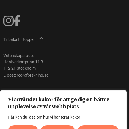
Tillbaka till toppen
Vetenskapsrådet
Hantverkargatan 11 B
112 21 Stockholm
E-post:
red@forskning.se
Tillgänglighet
Vi använder kakor för att ge dig en bättre
upplevelse av vår webbplats
Ett initiativ av
Vetenskapsrådet
Här kan du läsa om hur vi hanterar kakor