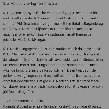
är en vidareutveckling från förra året.
KTHR2 som den nya bilen heter började byggas i september förra
året för att vara klar till Formula Student-tävlingarna i England i
sommar. Vid förra årets tävlingar, med ett femtiotal deltagande lag,
slutade KTH Racing på fjärde plats – den bästa placeringen
någonsin för en nykomling. Målsättningen är att hamna på
prispallen vid årets tävlingar.
KTH Racing engagerar ett sextiotal studenter och
doktorander
vid
KTH. Alla med spetskompetens inom olika områden, vilket gör att
den absolut främsta tekniken i alla avseenden kan användas i bilen.
De senaste motorsimuleringskunskaperna sammanfogas med
rykande färsk forskning på fordonsdynamik samtidigt som den
perfekta avvägningen av vikt och hållfasthet tas fram av experter
inom lättkonstruktion. Det gör KTH Racing till ett stall med stora
kunskaper inom alla områden som behövs för att bygga en bil som
går fort – riktigt fort.
Tävlingen Formula Student
Formula Student är en praktisk ingenjörstävling som går ut på att