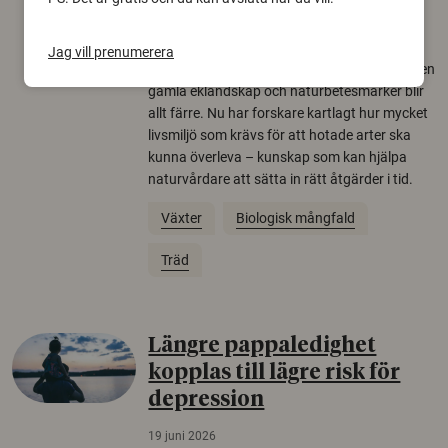
22 juni 2026
Jag vill prenumerera
Över tusen arter behöver ekar i sin närhet, men
gamla eklandskap och naturbetesmarker blir
allt färre. Nu har forskare kartlagt hur mycket
livsmiljö som krävs för att hotade arter ska
kunna överleva – kunskap som kan hjälpa
naturvårdare att sätta in rätt åtgärder i tid.
Växter
Biologisk mångfald
Träd
Längre pappaledighet
kopplas till lägre risk för
depression
19 juni 2026