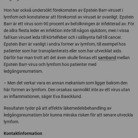
Hon har också undersökt förekomsten av Epstein Barr-viruset i
lymfom och konstaterar att förekomst av viruset är ovanligt. Epstein
Barr är ett virus som 90 procent av befolkningen är infekterad av. För
de allra flesta leder en infektion inte till någon sjukdom, men i vissa
fall kan viruset leda till körtelfeber och i sällsynta fall till cancer.
Epstein Barr är vanligt i andra former av lymfom, till exempel hos
patienter som har transplanterats eller som har utvecklat aids.
Därför har man trott att det även skulle finnas ett
samband
mellan
Epstein Barr-virus och lymfom hos patienter med
ledgångsreumatism.
– Men det verkar vara en annan mekanism som ligger bakom den
här formen av lymfom. Den orsakas sannolikt inte av ett virus utan
av inflammationen, säger Eva Baecklund.
Resultaten tyder på att effektiv läkemedelsbehandling av
ledgångsreumatism bör kunna minska risken för att senare utveckla
lymfom.
Kontaktinformation