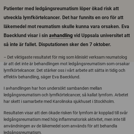
Patienter med ledgångsreumatism löper ökad risk att
utveckla lymfkörtelcancer. Det har funnits en oro för att
läkemedel mot reumatism skulle kunna vara orsaken. Eva
Baecklund visar i sin
avhandling
vid Uppsala universitet att
så inte är fallet. Disputationen sker den 7 oktober.
– Det viktigaste resultatet för mig som kliniskt verksam reumatolog
är att det inte är behandlingen mot ledgångsreumatism som orsakar
lymfkörtelcancer. Det stärker oss i vårt arbete att sätta in tidig och
effektiv behandling, säger Eva Baecklund.
I avhandlingen har hon undersökt sambanden mellan
ledgångsreumatism och lymfkörtelcancer, så kallat lymfom. Arbetet
har skett i samarbete med Karolinska sjukhuset i Stockholm.
Resultaten visar att den ökade risken för lymfom är kopplad till svår
ledgångsreumatism med hög inflammatorisk aktivitet, men inte till
användningen av de läkemedel som används för att behandla
ledgångsreumatism.