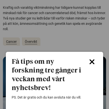
Kraftig och varaktig viktminskning har tidigare kunnat kopplas till
minskad risk för cancer och cancerrelaterad död, främst hos kvinnor.
Två nya studier ger nu ledtrådar till varför risken minskar – och tyder
på att kön, ämnesomsättning och genetik kan spela en avgörande
roll.
Cancer
Övervikt
Få tips om ny
forskning tre gånger i
veckan med vårt
nyhetsbrev!
PS. Det är gratis och du kan avsluta när du vill.