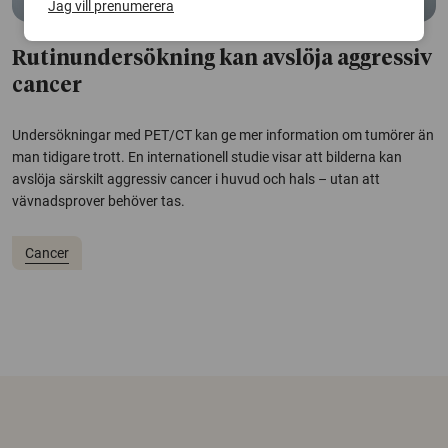
Jag vill prenumerera
Rutinundersökning kan avslöja aggressiv
cancer
Undersökningar med PET/CT kan ge mer information om tumörer än
man tidigare trott. En internationell studie visar att bilderna kan
avslöja särskilt aggressiv cancer i huvud och hals – utan att
vävnadsprover behöver tas.
Cancer