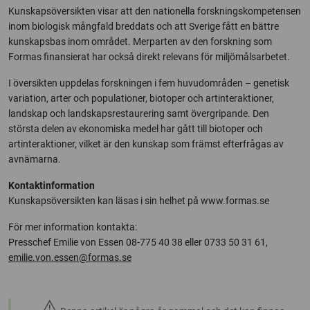
Kunskapsöversikten visar att den nationella forskningskompetensen
inom biologisk mångfald breddats och att Sverige fått en bättre
kunskapsbas inom området. Merparten av den forskning som
Formas finansierat har också direkt relevans för miljömålsarbetet.
I översikten uppdelas forskningen i fem huvudområden – genetisk
variation, arter och populationer, biotoper och artinteraktioner,
landskap och landskapsrestaurering samt övergripande. Den
största delen av ekonomiska medel har gått till biotoper och
artinteraktioner, vilket är den kunskap som främst efterfrågas av
avnämarna.
Kontaktinformation
Kunskapsöversikten kan läsas i sin helhet på www.formas.se
För mer information kontakta:
Presschef Emilie von Essen 08-775 40 38 eller 0733 50 31 61,
emilie.von.essen@formas.se
warning