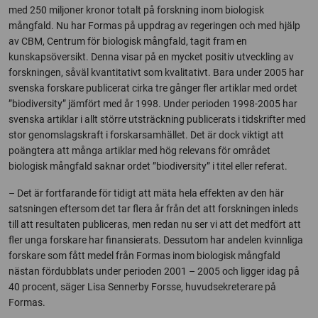
med 250 miljoner kronor totalt på forskning inom biologisk
mångfald. Nu har Formas på uppdrag av regeringen och med hjälp
av CBM, Centrum för biologisk mångfald, tagit fram en
kunskapsöversikt. Denna visar på en mycket positiv utveckling av
forskningen, såväl kvantitativt som kvalitativt. Bara under 2005 har
svenska forskare publicerat cirka tre gånger fler artiklar med ordet
”biodiversity” jämfört med år 1998. Under perioden 1998-2005 har
svenska artiklar i allt större utsträckning publicerats i tidskrifter med
stor genomslagskraft i forskarsamhället. Det är dock viktigt att
poängtera att många artiklar med hög relevans för området
biologisk mångfald saknar ordet ”biodiversity” i titel eller referat.
– Det är fortfarande för tidigt att mäta hela effekten av den här
satsningen eftersom det tar flera år från det att forskningen inleds
till att resultaten publiceras, men redan nu ser vi att det medfört att
fler unga forskare har finansierats. Dessutom har andelen kvinnliga
forskare som fått medel från Formas inom biologisk mångfald
nästan fördubblats under perioden 2001 – 2005 och ligger idag på
40 procent, säger Lisa Sennerby Forsse, huvudsekreterare på
Formas.