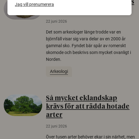
Gammalt skinn var Sveriges
Jag vill prenumerera
äldsta sko
22 juni 2026
Det som arkeologer länge trodde var en
björnfäll visar sig vara delar av en 2000 år
gammal sko. Fyndet bär spår av romerskt
skomode och beskrivs som mycket ovanligt i
Norden.
Arkeologi
Så mycket eklandskap
krävs för att rädda hotade
arter
22 juni 2026
Över tusen arter behöver ekar i sin närhet, men