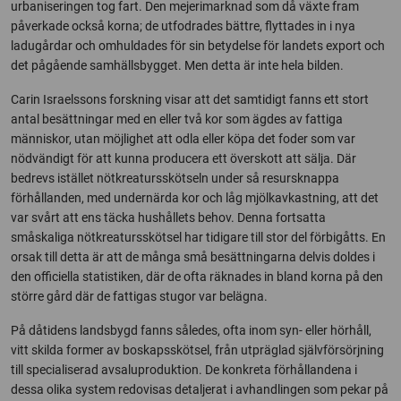
urbaniseringen tog fart. Den mejerimarknad som då växte fram
påverkade också korna; de utfodrades bättre, flyttades in i nya
ladugårdar och omhuldades för sin betydelse för landets export och
det pågående samhällsbygget. Men detta är inte hela bilden.
Carin Israelssons forskning visar att det samtidigt fanns ett stort
antal besättningar med en eller två kor som ägdes av fattiga
människor, utan möjlighet att odla eller köpa det foder som var
nödvändigt för att kunna producera ett överskott att sälja. Där
bedrevs istället nötkreatursskötseln under så resursknappa
förhållanden, med undernärda kor och låg mjölkavkastning, att det
var svårt att ens täcka hushållets behov. Denna fortsatta
småskaliga nötkreatursskötsel har tidigare till stor del förbigåtts. En
orsak till detta är att de många små besättningarna delvis doldes i
den officiella statistiken, där de ofta räknades in bland korna på den
större gård där de fattigas stugor var belägna.
På dåtidens landsbygd fanns således, ofta inom syn- eller hörhåll,
vitt skilda former av boskapsskötsel, från utpräglad självförsörjning
till specialiserad avsaluproduktion. De konkreta förhållandena i
dessa olika system redovisas detaljerat i avhandlingen som pekar på