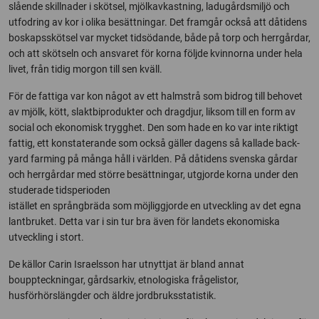
slående skillnader i skötsel, mjölkavkastning, ladugårdsmiljö och
utfodring av kor i olika besättningar. Det framgår också att dåtidens
boskapsskötsel var mycket tidsödande, både på torp och herrgårdar,
och att skötseln och ansvaret för korna följde kvinnorna under hela
livet, från tidig morgon till sen kväll.
För de fattiga var kon något av ett halmstrå som bidrog till behovet
av mjölk, kött, slaktbiprodukter och dragdjur, liksom till en form av
social och ekonomisk trygghet. Den som hade en ko var inte riktigt
fattig, ett konstaterande som också gäller dagens så kallade back-
yard farming på många håll i världen. På dåtidens svenska gårdar
och herrgårdar med större besättningar, utgjorde korna under den
studerade tidsperioden
istället en språngbräda som möjliggjorde en utveckling av det egna
lantbruket. Detta var i sin tur bra även för landets ekonomiska
utveckling i stort.
De källor Carin Israelsson har utnyttjat är bland annat
bouppteckningar, gårdsarkiv, etnologiska frågelistor,
husförhörslängder och äldre jordbruksstatistik.