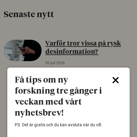
Senaste nytt
Varför tror vissa på rysk
desinformation?
30 juli 2026
Personer som är mer benägna att tro på
Få tips om ny
konspirationsteorier är ofta mer mottagliga
för rysk desinformation. Det visar en studie
forskning tre gånger i
från Försvarshögskolan med deltagare i fyra
europeiska länder.
veckan med vårt
nyhetsbrev!
Säkerhetspolitik
PS. Det är gratis och du kan avsluta när du vill.