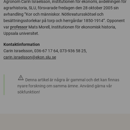
Agronom Carin Israelsson, institutionen för ekonomi, avdelningen för
agrarhistoria, SLU, försvarade fredagen den 28 oktober 2005 sin
avhandling ”Kor och människor. Nötkreatursskötsel och
besättningsstorlekar på torp och herrgårdar 1850-1914”. Opponent
var
professor
Mats Morell, Institutionen för ekonomisk historia,
Uppsala universitet.
Kontaktinformation
Carin Israelsson, 036-67 17 64, 073-936 58 25,
carin.israelsson@ekon.slu.se
warning
Denna artikel är några år gammal och det kan finnas
nyare forskning om samma ämne. Använd gärna vår
sökfunktion!