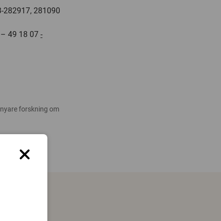
013-282917, 281090
0 – 49 18 07
-
 nyare forskning om