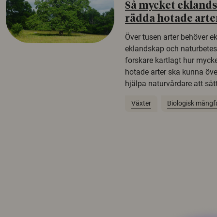
Så mycket eklandsk
rädda hotade arte
Över tusen arter behöver e
eklandskap och naturbetesma
forskare kartlagt hur mycke
hotade arter ska kunna öv
hjälpa naturvårdare att sätta
Växter
Biologisk mångf