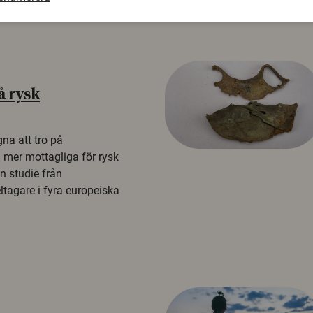
å rysk
na att tro på
a mer mottagliga för rysk
n studie från
tagare i fyra europeiska