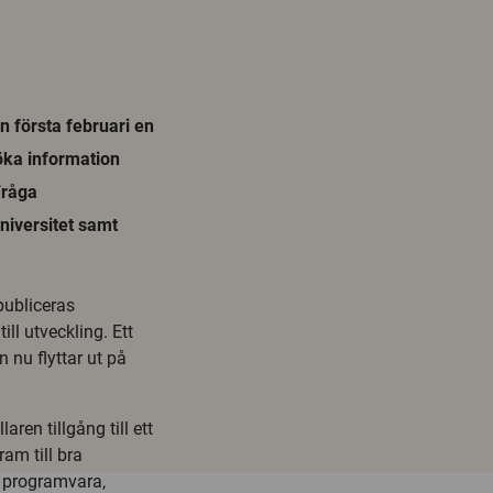
 första februari en
öka information
Fråga
niversitet samt
publiceras
ill utveckling. Ett
 nu flyttar ut på
aren tillgång till ett
am till bra
d programvara,