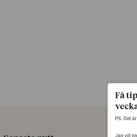
Få ti
vecka
PS. Det är
Jag vill p