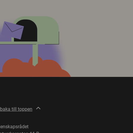
lbaka till toppen
tenskapsrådet