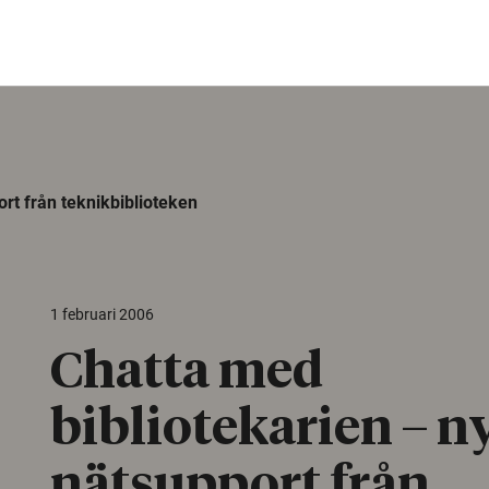
rt från teknikbiblioteken
1 februari 2006
Chatta med
bibliotekarien – n
nätsupport från