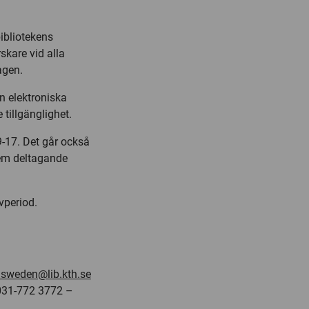
bibliotekens
skare vid alla
agen.
n elektroniska
 tillgänglighet.
9-17. Det går också
 fem deltagande
vperiod.
.sweden@lib.kth.se
 031-772 3772 –