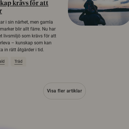
ap krävs för att
r
kar i sin närhet, men gamla
rker blir allt färre. Nu har
t livsmiljö som krävs för att
erleva – kunskap som kan
 in rätt åtgärder i tid.
ald
Träd
Visa fler artiklar