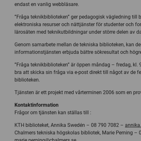
endast en vanlig webbläsare.
”Fråga teknikbiblioteken” ger pedagogisk vägledning till 
elektroniska resurser och nättjänster för studenter och for
lärosäten med teknikutbildningar under större delen av d
Genom samarbete mellan de tekniska biblioteken, kan de
informationstjänsten erbjuda bättre sökresultat och högre
”Fråga teknikbiblioteken” är öppen måndag – fredag, kl. 
bra att skicka sin fråga via e-post direkt till något av de
biblioteken.
Tjänsten är ett projekt med vårterminen 2006 som en pro
Kontaktinformation
Frågor om tjänsten kan ställas till :
KTH biblioteket, Annika Swedén – 08 790 7082 –
annika
Chalmers tekniska högskolas bibliotek, Marie Perning –
marie.perning@chalmers.se