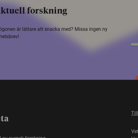
ktuell forskning
i ögonen är lättare att snacka med? Missa ingen ny
hetsbrev!
Til
eta
Ve