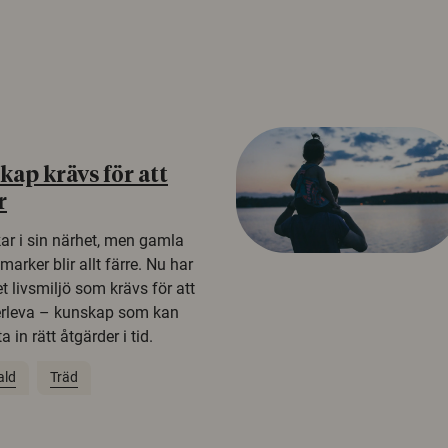
ap krävs för att
r
kar i sin närhet, men gamla
rker blir allt färre. Nu har
t livsmiljö som krävs för att
erleva – kunskap som kan
 in rätt åtgärder i tid.
ald
Träd