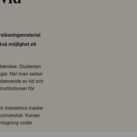
reläsningsmaterial
så möjlighet att
tekniker. Studenten
ingar. När man sedan
 oberoende av tid och
institutionen för
r interaktiva medier
 universitet. Kursen
antagning under