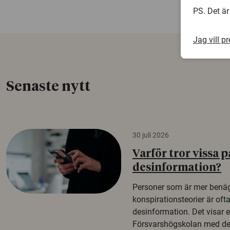
PS. Det är
Jag vill p
Senaste nytt
30 juli 2026
Varför tror vissa p
desinformation?
Personer som är mer benäg
konspirationsteorier är oft
desinformation. Det visar e
Försvarshögskolan med del