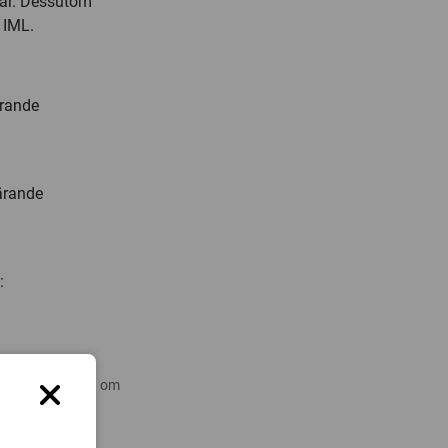
ngar. Dessutom
 IML.
ärande
lärande
:
 nyare forskning om