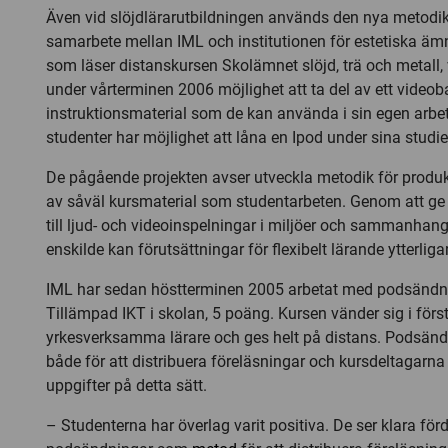
Även vid slöjdlärarutbildningen används den nya metodi
samarbete mellan IML och institutionen för estetiska äm
som läser distanskursen Skolämnet slöjd, trä och metall, 
under vårterminen 2006 möjlighet att ta del av ett videob
instruktionsmaterial som de kan använda i sin egen arbe
studenter har möjlighet att låna en Ipod under sina studie
De pågående projekten avser utveckla metodik för produk
av såväl kursmaterial som studentarbeten. Genom att ge 
till ljud- och videoinspelningar i miljöer och sammanha
enskilde kan förutsättningar för flexibelt lärande ytterliga
IML har sedan höstterminen 2005 arbetat med podsändni
Tillämpad IKT i skolan, 5 poäng. Kursen vänder sig i först
yrkesverksamma lärare och ges helt på distans. Podsänd
både för att distribuera föreläsningar och kursdeltagarna
uppgifter på detta sätt.
– Studenterna har överlag varit positiva. De ser klara för