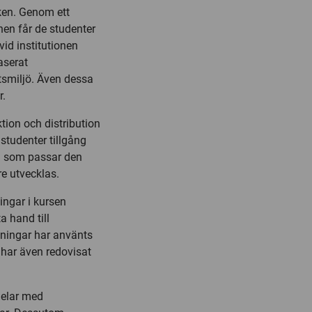
ken. Genom ett
nen får de studenter
vid institutionen
aserat
tsmiljö. Även dessa
r.
tion och distribution
studenter tillgång
ng som passar den
re utvecklas.
ngar i kursen
a hand till
ningar har använts
 har även redovisat
delar med