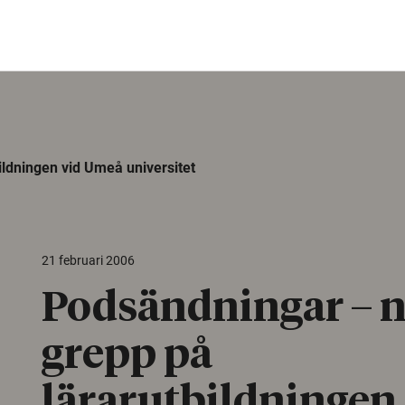
ildningen vid Umeå universitet
21 februari 2006
Podsändningar – n
grepp på
lärarutbildningen