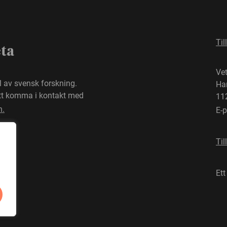
Til
eta
Ve
el av svensk forskning.
Ha
att komma i kontakt med
11
n.
E-
Til
Ett