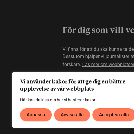
För dig som vill v
Vi finns för att du ska kunna ta d
Dessutom hjälper vi journalister 
forskare.
Läs mer om webbplatse
Vi använder kakor för att ge dig en bättre
upplevelse av vår webbplats
Här kan du läsa om hur vi hanterar kakor
Anpassa
Avvisa alla
Acceptera alla