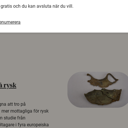
 gratis och du kan avsluta när du vill.
renumerera
å rysk
na att tro på
a mer mottagliga för rysk
n studie från
tagare i fyra europeiska