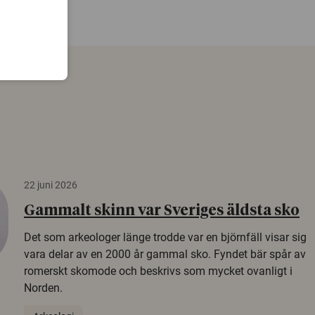
22 juni 2026
Gammalt skinn var Sveriges äldsta sko
Det som arkeologer länge trodde var en björnfäll visar sig
vara delar av en 2000 år gammal sko. Fyndet bär spår av
romerskt skomode och beskrivs som mycket ovanligt i
Norden.