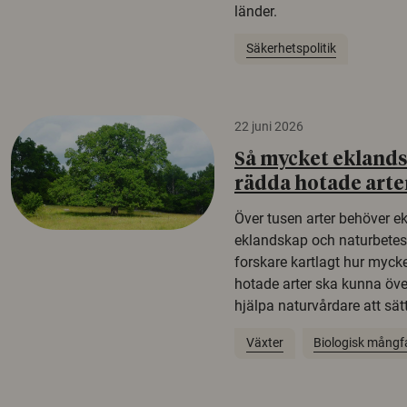
länder.
Säkerhetspolitik
22 juni 2026
Så mycket eklandsk
rädda hotade arte
Över tusen arter behöver e
eklandskap och naturbetesma
forskare kartlagt hur mycke
hotade arter ska kunna öv
hjälpa naturvårdare att sätta
Växter
Biologisk mångf