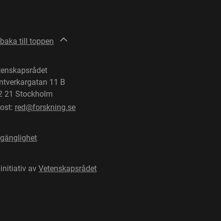
lbaka till toppen
tenskapsrådet
ntverkargatan 11 B
2 21 Stockholm
post:
red@forskning.se
lgänglighet
 initiativ av
Vetenskapsrådet