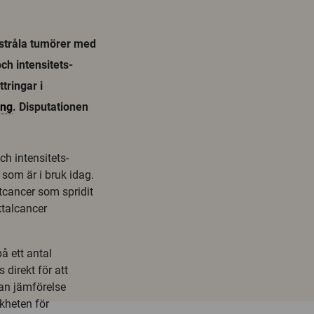
estråla tumörer med
ch intensitets-
tringar i
ing
. Disputationen
h intensitets-
som är i bruk idag.
stcancer som spridit
ktalcancer
 ett antal
direkt för att
nan jämförelse
kheten för