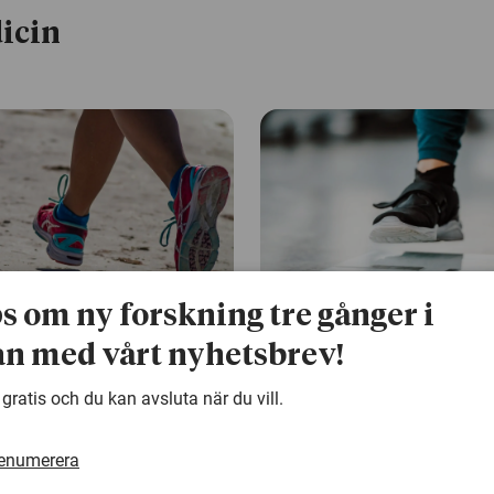
icin
ps om ny forskning tre gånger i
26 maj 2026
n med vårt nyhetsbrev!
anor kan skydda
Ledtrådar till den lä
 gratis och du kan avsluta när du vill.
eröverlevare mot
cancerrisken efter v
älsoproblem
Kraftig och varaktig viktmins
renumerera
tidigare kunnat kopplas till mi
lever cancer löper ökad risk