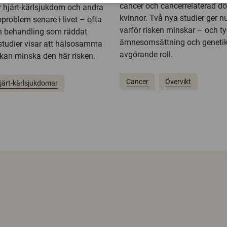
cancer och cancerrelaterad dö
v hjärt-kärlsjukdom och andra
kvinnor. Två nya studier ger nu 
problem senare i livet – ofta
varför risken minskar – och ty
den behandling som räddat
ämnesomsättning och genetik
 studier visar att hälsosamma
avgörande roll.
kan minska den här risken.
Cancer
Övervikt
järt-kärlsjukdomar