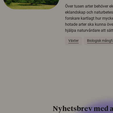
Över tusen arter behöver e
eklandskap och naturbetesma
forskare kartlagt hur mycke
hotade arter ska kunna öv
hjälpa naturvårdare att sätta
Växter
Biologisk mångf
Nyhetsbrev med a