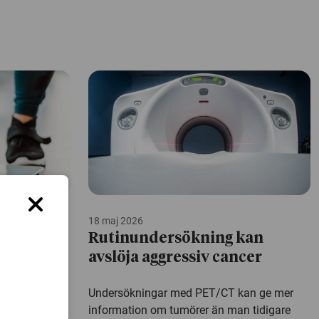
18 maj 2026
gre
Rutinundersökning kan
iktkirurgi
avslöja aggressiv cancer
kning har
Undersökningar med PET/CT kan ge mer
nskad risk för
information om tumörer än man tidigare