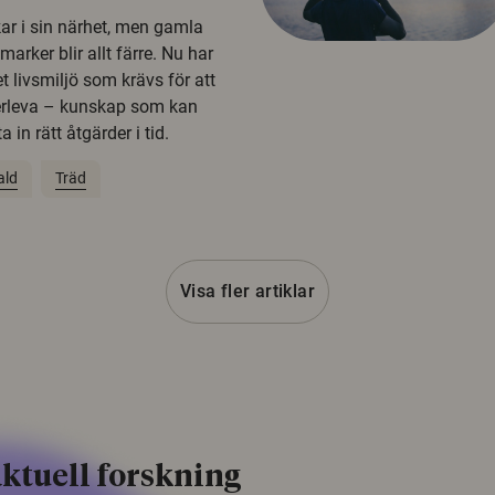
kar i sin närhet, men gamla
rker blir allt färre. Nu har
t livsmiljö som krävs för att
erleva – kunskap som kan
 in rätt åtgärder i tid.
ald
Träd
Visa fler artiklar
ktuell forskning