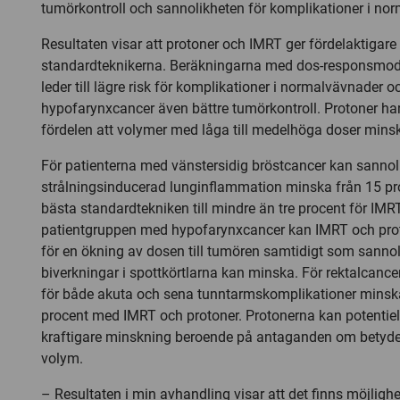
tumörkontroll och sannolikheten för komplikationer i no
Resultaten visar att protoner och IMRT ger fördelaktigare
standardteknikerna. Beräkningarna med dos-responsmodel
leder till lägre risk för komplikationer i normalvävnader o
hypofarynxcancer även bättre tumörkontroll. Protoner h
fördelen att volymer med låga till medelhöga doser mins
För patienterna med vänstersidig bröstcancer kan sannol
strålningsinducerad lunginflammation minska från 15 p
bästa standardtekniken till mindre än tre procent för IMRT
patientgruppen med hypofarynxcancer kan IMRT och pro
för en ökning av dosen till tumören samtidigt som sannol
biverkningar i spottkörtlarna kan minska. För rektalcanc
för både akuta och sena tunntarmskomplikationer minsk
procent med IMRT och protoner. Protonerna kan potentiel
kraftigare minskning beroende på antaganden om betyde
volym.
– Resultaten i min avhandling visar att det finns möjlighete