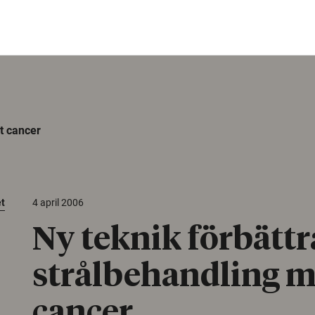
t cancer
et
4 april 2006
Ny teknik förbättr
strålbehandling m
cancer