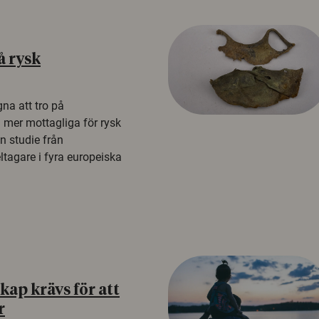
å rysk
na att tro på
a mer mottagliga för rysk
n studie från
tagare i fyra europeiska
ap krävs för att
r