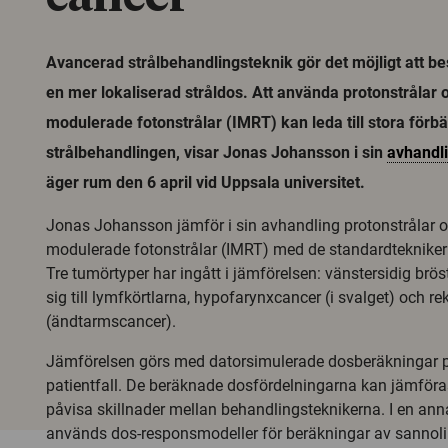
Avancerad strålbehandlingsteknik gör det möjligt att b
en mer lokaliserad stråldos. Att använda protonstrålar o
modulerade fotonstrålar (IMRT) kan leda till stora förbät
strålbehandlingen, visar Jonas Johansson i sin
avhandl
äger rum den 6 april vid Uppsala universitet.
Jonas Johansson jämför i sin avhandling protonstrålar oc
modulerade fotonstrålar (IMRT) med de standardtekniker 
Tre tumörtyper har ingått i jämförelsen: vänstersidig brö
sig till lymfkörtlarna, hypofarynxcancer (i svalget) och re
(ändtarmscancer).
Jämförelsen görs med datorsimulerade dosberäkningar på
patientfall. De beräknade dosfördelningarna kan jämföras 
påvisa skillnader mellan behandlingsteknikerna. I en an
används dos-responsmodeller för beräkningar av sannoli