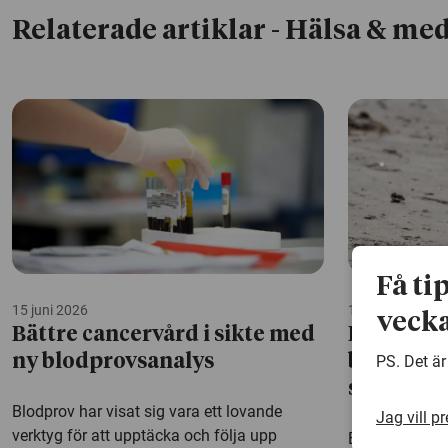
Relaterade artiklar
- Hälsa & med
Få ti
15 juni 2026
1 juni 2026
vecka
Bättre cancervård i sikte med
Levnadsv
PS. Det är
ny blodprovsanalys
barncanc
senare h
Blodprov har visat sig vara ett lovande
Jag vill p
verktyg för att upptäcka och följa upp
Barn som över