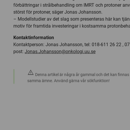
förbättringar i strålbehandling om IMRT och protoner an
störst för protoner, säger Jonas Johansson.
– Modellstudier av det slag som presenteras här kan tj
motiv för framtida investeringar i kostsamma protonbeh
Kontaktinformation
Kontaktperson: Jonas Johansson, tel: 018-611 26 22 , 073
post:
Jonas.Johansson@onkologi.uu.se
warning
Denna artikel är några år gammal och det kan finnas
samma ämne. Använd gärna vår sökfunktion!