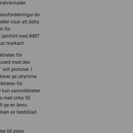
rmalvävnader.
 dosfördelningar än
ler visar att detta
ch för
ar jämfört med IMRT
kar markant.
ikheten för
rocent med den
 och protoner. I
toner ge utrymme
ikheten för
er kan sannolikheten
a med cirka 50
lt ge en ännu
lsen av bestrålad
r till stora