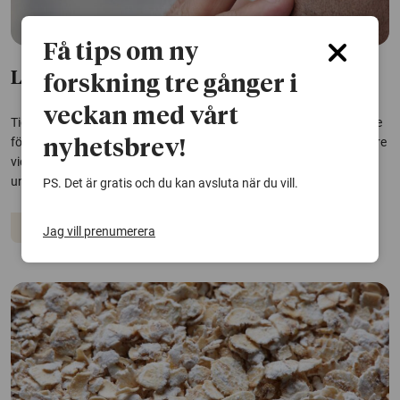
Få tips om ny
Lungsjukdomen kol kan spåras i näsan
forskning tre gånger i
veckan med vårt
Tidig diagnos av kroniskt obstruktiv lungsjukdom, kol, är viktig både
för effektiv behandling och patienternas livskvalitet. Nu kan forskare
nyhetsbrev!
vid Karolinska institutet visa att material från nässköljning kan
underlätta bedömning av sjukdomen.
PS. Det är gratis och du kan avsluta när du vill.
Immunförsvar
Jag vill prenumerera