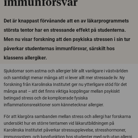
immunförsvar
Det är knappast förvånande att en av läkarprogrammets
största tentor har en stressande effekt på studenterna.
Men nu visar forskning att den psykiska stressen i sin tur
påverkar studenternas immunförsvar, särskilt hos
klassens allergiker.
Sjukdomar som astma och allergier blir allt vanligare i västvärlden
och samtidigt menar många att vi lever allt mer stressade liv. Ny
forskning från Karolinska Institutet ger nu ytterligare stöd för det
många anat – att det finns viktiga kopplingar mellan psykiskt
betingad stress och de komplicerade fysiska
inflammationsreaktioner som kännetecknar allergier.
För att klargöra sambanden mellan stress och allergi har forskarna
undersökt hur en större tentamen vid läkarutbildningen på
Karolinska Institutet påverkar stressupplevelse, stresshormoner,
immunsystem, och lungfunktion hos studenter med och utan allergi.