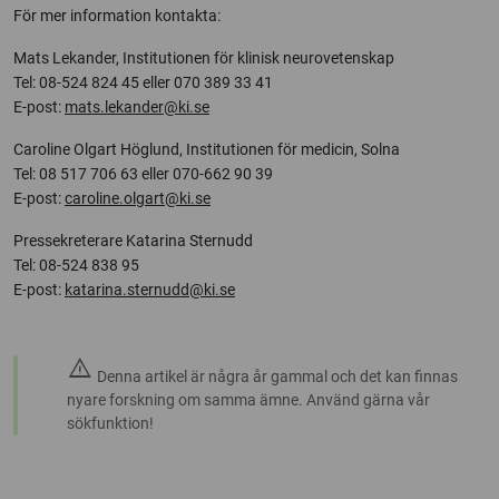
För mer information kontakta:
Mats Lekander, Institutionen för klinisk neurovetenskap
Tel: 08-524 824 45 eller 070 389 33 41
E-post:
mats.lekander@ki.se
Caroline Olgart Höglund, Institutionen för medicin, Solna
Tel: 08 517 706 63 eller 070-662 90 39
E-post:
caroline.olgart@ki.se
Pressekreterare Katarina Sternudd
Tel: 08-524 838 95
E-post:
katarina.sternudd@ki.se
warning
Denna artikel är några år gammal och det kan finnas
nyare forskning om samma ämne. Använd gärna vår
sökfunktion!