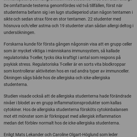
De omfattande testerna genomfördes vid två tillfällen, först när
studenterna befann sig i en lugn studieperiod utan någon tentamen i
sikte och sedan strax före en stor tentamen. 22 studenter med
hösnuva och/eller astma och 19 studenter utan sådan allergi deltog i
undersökningen.
Forskarna kunde för första gången någonsin visa att en grupp celler
som är mycket viktiga i människans immunsystem, så kallade
regulatoriska T-celler, tycks öka kraftigt i antal som respons på
psykisk stress. Regulatoriska T-celler är en sorts vita blodkroppar
som kontrollerar aktiviteten hos en rad andra typer av immunceller.
Ökningen sågs både hos de allergiska och icke-allergiska
studenterna.
Studien visade också att de allergiska studenterna hade förändrade
nivåer i blodet av en grupp inflammationsprodukter som kallas
cytokiner. Hos de allergiska studenterna försköts cytokinbalansen
mot ett mönster som är förknippat med allergisk inflammation
medan det förblev normalt hos de icke-allergiska studenterna.
Enligt Mats Lekander och Caroline Olgart-Höglund som leder