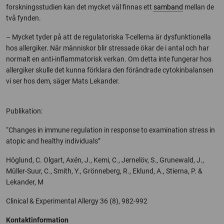
forskningsstudien kan det mycket väl finnas ett
samband
mellan de
två fynden.
– Mycket tyder på att de regulatoriska T-cellerna är dysfunktionella
hos allergiker. När människor blir stressade ökar de i antal och har
normalt en anti-inflammatorisk verkan. Om detta inte fungerar hos
allergiker skulle det kunna förklara den förändrade cytokinbalansen
vi ser hos dem, säger Mats Lekander.
Publikation:
“Changes in immune regulation in response to examination stress in
atopic and healthy individuals”
Höglund, C. Olgart, Axén, J., Kemi, C., Jernelöv, S., Grunewald, J.,
Müller-Suur, C., Smith, Y., Grönneberg, R., Eklund, A., Stierna, P. &
Lekander, M
Clinical & Experimental Allergy 36 (8), 982-992
Kontaktinformation