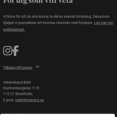
För dig som vill veta
Vi finns för att du ska kunna ta del av svensk forskning. Dessutom
hjälper vi journalister att komma i kontakt med forskare.
Läs mer om
webbplatsen.
Tillbaka till toppen
Vetenskapsrådet
Hantverkargatan 11 B
112 21 Stockholm
E-post:
red@forskning.se
Tillgänglighet