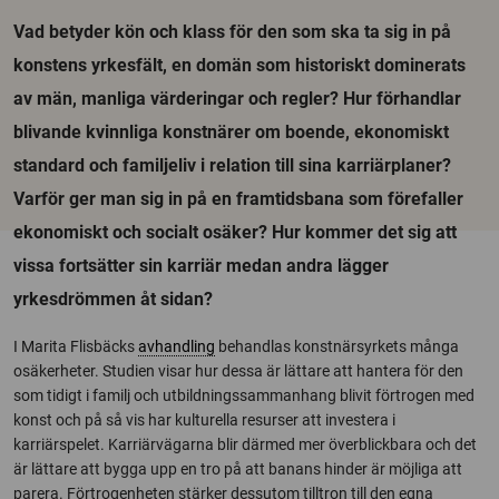
Vad betyder kön och klass för den som ska ta sig in på
konstens yrkesfält, en domän som historiskt dominerats
av män, manliga värderingar och regler? Hur förhandlar
blivande kvinnliga konstnärer om boende, ekonomiskt
standard och familjeliv i relation till sina karriärplaner?
Varför ger man sig in på en framtidsbana som förefaller
ekonomiskt och socialt osäker? Hur kommer det sig att
vissa fortsätter sin karriär medan andra lägger
yrkesdrömmen åt sidan?
I Marita Flisbäcks
avhandling
behandlas konstnärsyrkets många
osäkerheter. Studien visar hur dessa är lättare att hantera för den
som tidigt i familj och utbildningssammanhang blivit förtrogen med
konst och på så vis har kulturella resurser att investera i
karriärspelet. Karriärvägarna blir därmed mer överblickbara och det
är lättare att bygga upp en tro på att banans hinder är möjliga att
parera. Förtrogenheten stärker dessutom tilltron till den egna