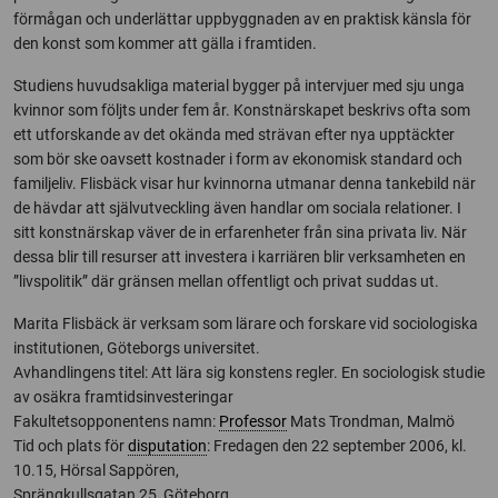
förmågan och underlättar uppbyggnaden av en praktisk känsla för
den konst som kommer att gälla i framtiden.
Studiens huvudsakliga material bygger på intervjuer med sju unga
kvinnor som följts under fem år. Konstnärskapet beskrivs ofta som
ett utforskande av det okända med strävan efter nya upptäckter
som bör ske oavsett kostnader i form av ekonomisk standard och
familjeliv. Flisbäck visar hur kvinnorna utmanar denna tankebild när
de hävdar att självutveckling även handlar om sociala relationer. I
sitt konstnärskap väver de in erfarenheter från sina privata liv. När
dessa blir till resurser att investera i karriären blir verksamheten en
”livspolitik” där gränsen mellan offentligt och privat suddas ut.
Marita Flisbäck är verksam som lärare och forskare vid sociologiska
institutionen, Göteborgs universitet.
Avhandlingens titel: Att lära sig konstens regler. En sociologisk studie
av osäkra framtidsinvesteringar
Fakultetsopponentens namn:
Professor
Mats Trondman, Malmö
Tid och plats för
disputation
: Fredagen den 22 september 2006, kl.
10.15, Hörsal Sappören,
Sprängkullsgatan 25, Göteborg