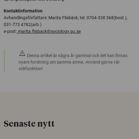
Kontaktinformation
Avhandlingsförfattare: Marita Flisbäck, tel. 0704-338 368(bost.),
031-773 4782(arb.)
e-post:
.marita.flisback@sociology.gu.se
warning
Denna artikel är några år gammal och det kan finnas
nyare forskning om samma ämne. Använd gärna vår
sökfunktion!
Senaste nytt