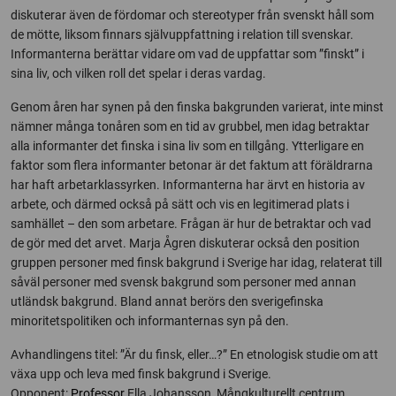
diskuterar även de fördomar och stereotyper från svenskt håll som
de mötte, liksom finnars självuppfattning i relation till svenskar.
Informanterna berättar vidare om vad de uppfattar som ”finskt” i
sina liv, och vilken roll det spelar i deras vardag.
Genom åren har synen på den finska bakgrunden varierat, inte minst
nämner många tonåren som en tid av grubbel, men idag betraktar
alla informanter det finska i sina liv som en tillgång. Ytterligare en
faktor som flera informanter betonar är det faktum att föräldrarna
har haft arbetarklassyrken. Informanterna har ärvt en historia av
arbete, och därmed också på sätt och vis en legitimerad plats i
samhället – den som arbetare. Frågan är hur de betraktar och vad
de gör med det arvet. Marja Ågren diskuterar också den position
gruppen personer med finsk bakgrund i Sverige har idag, relaterat till
såväl personer med svensk bakgrund som personer med annan
utländsk bakgrund. Bland annat berörs den sverigefinska
minoritetspolitiken och informanternas syn på den.
Avhandlingens titel: ”Är du finsk, eller…?” En etnologisk studie om att
växa upp och leva med finsk bakgrund i Sverige.
Opponent:
Professor
Ella Johansson, Mångkulturellt centrum,