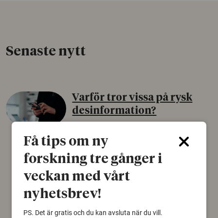
Senaste nytt
Varför tror vissa på rysk
desinformation?
30 juli 2026
Få tips om ny
Personer som är mer benägna att tro på
konspirationsteorier är ofta mer mottagliga
forskning tre gånger i
för rysk desinformation. Det visar en studie
veckan med vårt
från Försvarshögskolan med deltagare i fyra
europeiska länder.
nyhetsbrev!
Säkerhetspolitik
PS. Det är gratis och du kan avsluta när du vill.