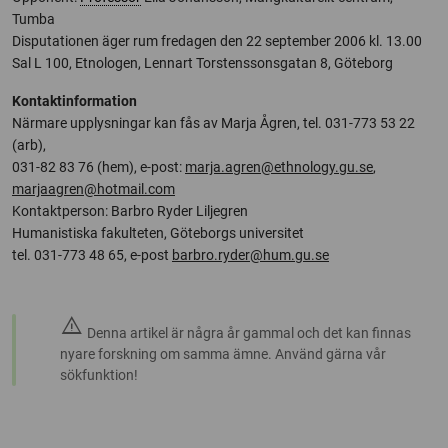
Tumba
Disputationen äger rum fredagen den 22 september 2006 kl. 13.00
Sal L 100, Etnologen, Lennart Torstenssonsgatan 8, Göteborg
Kontaktinformation
Närmare upplysningar kan fås av Marja Ågren, tel. 031-773 53 22
(arb),
031-82 83 76 (hem), e-post:
marja.agren@ethnology.gu.se
,
marjaagren@hotmail.com
Kontaktperson: Barbro Ryder Liljegren
Humanistiska fakulteten, Göteborgs universitet
tel. 031-773 48 65, e-post
barbro.ryder@hum.gu.se
warning
Denna artikel är några år gammal och det kan finnas
nyare forskning om samma ämne. Använd gärna vår
sökfunktion!