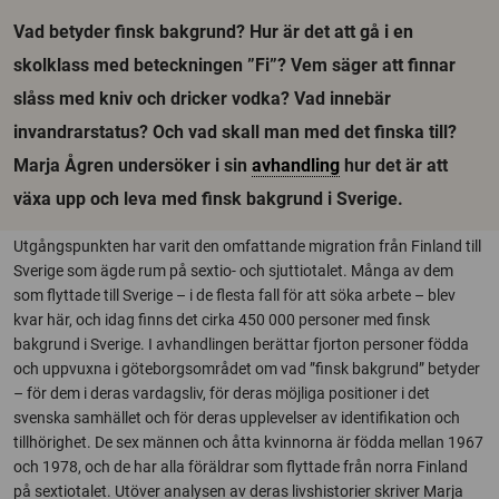
Vad betyder finsk bakgrund? Hur är det att gå i en
skolklass med beteckningen ”Fi”? Vem säger att finnar
slåss med kniv och dricker vodka? Vad innebär
invandrarstatus? Och vad skall man med det finska till?
Marja Ågren undersöker i sin
avhandling
hur det är att
växa upp och leva med finsk bakgrund i Sverige.
Utgångspunkten har varit den omfattande migration från Finland till
Sverige som ägde rum på sextio- och sjuttiotalet. Många av dem
som flyttade till Sverige – i de flesta fall för att söka arbete – blev
kvar här, och idag finns det cirka 450 000 personer med finsk
bakgrund i Sverige. I avhandlingen berättar fjorton personer födda
och uppvuxna i göteborgsområdet om vad ”finsk bakgrund” betyder
– för dem i deras vardagsliv, för deras möjliga positioner i det
svenska samhället och för deras upplevelser av identifikation och
tillhörighet. De sex männen och åtta kvinnorna är födda mellan 1967
och 1978, och de har alla föräldrar som flyttade från norra Finland
på sextiotalet. Utöver analysen av deras livshistorier skriver Marja