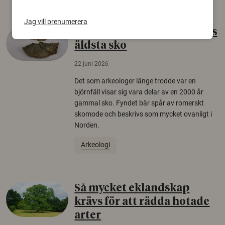
Jag vill prenumerera
Gammalt skinn var Sveriges
äldsta sko
22 juni 2026
Det som arkeologer länge trodde var en
björnfäll visar sig vara delar av en 2000 år
gammal sko. Fyndet bär spår av romerskt
skomode och beskrivs som mycket ovanligt i
Norden.
Arkeologi
Så mycket eklandskap
krävs för att rädda hotade
arter