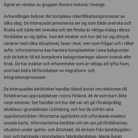
Ågren en version av gruppen finnars historia i Sverige.
Avhandlingen belyser det komplexa i identifikationsprocesser av
olika slag. De intervjuade personerna ser sig som både svenska och
finska och både det svenska och det finska är viktiga inslag i deras
förståelse av sig själva. Vad det innebär och hur det tar sig uttryck
varierar med olika situationer, faser i livet, vem som frågar och i vilket
syfte. Informanterna kan hantera komplexiteten i sina bakgrunder
och de bidrar till att komplicera kategoriseringar såsom svensk eller
finsk. De har insikter och erfarenheter som är viktiga att lyfta fram,
som kan bidra till förståelsen av migrations- och
integrationsprocesser.
De intervjuades berättelser handlar bland annat om relationen till
föräldrarnas uppväxtplatser i norra Finland, dit de som barn åkte
varje sommar. Det handlar om hur det var att gå i finskspråkig
skolklass i grundskolan i Göteborg, och hur de utifrån sina
uppväxtområden i förorterna upptäckte och utforskade stadens
sociala karta. Informanterna berättar om sin syn på föräldrarnas
situation under sjuttio- och åttiotalet, då de kom från landsbygden i
norr och hamnade i storstadens fabrikslandskap. Marja Ågren