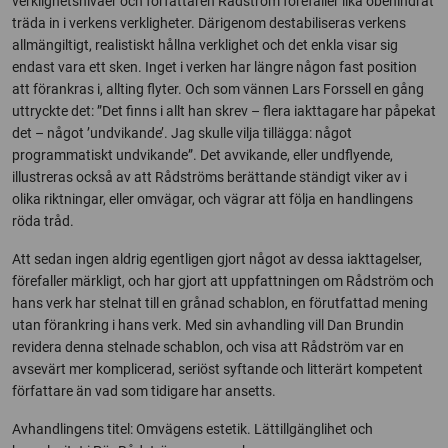
verklighetsnivåer och författaren Rådström förefaller lika obehindrat
träda in i verkens verkligheter. Därigenom destabiliseras verkens
allmängiltigt, realistiskt hållna verklighet och det enkla visar sig
endast vara ett sken. Inget i verken har längre någon fast position
att förankras i, allting flyter. Och som vännen Lars Forssell en gång
uttryckte det: ”Det finns i allt han skrev – flera iakttagare har påpekat
det – något ’undvikande’. Jag skulle vilja tillägga: något
programmatiskt undvikande”. Det avvikande, eller undflyende,
illustreras också av att Rådströms berättande ständigt viker av i
olika riktningar, eller omvägar, och vägrar att följa en handlingens
röda tråd.
Att sedan ingen aldrig egentligen gjort något av dessa iakttagelser,
förefaller märkligt, och har gjort att uppfattningen om Rådström och
hans verk har stelnat till en grånad schablon, en förutfattad mening
utan förankring i hans verk. Med sin avhandling vill Dan Brundin
revidera denna stelnade schablon, och visa att Rådström var en
avsevärt mer komplicerad, seriöst syftande och litterärt kompetent
författare än vad som tidigare har ansetts.
Avhandlingens titel: Omvägens estetik. Lättillgänglihet och