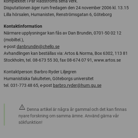
komplexitet i Pär Rådströms sena verk.
Disputationen äger rum fredagen den 24 november 2006 kl. 13.15
Lilla hörsalen, Humanisten, Renströmsgatan 6, Göteborg
Kontaktinformation
Närmare upplysningar kan fås av Dan Brundin, 0701-50 02 12
(mobiltel.),
e-post
danbrundin@chello.se
Avhandlingen kan beställas via: Artos & Norma, Box 6302, 113 81
Stockholm, tel. 08-673 55 30, fax 08-674 07 91, www.artos.se
Kontaktperson: Barbro Ryder Liljegren
Humanistiska fakulteten, Göteborgs universitet
tel. 031-773 48 65, e-post
barbro.ryder@hum.gu.se
warning
Denna artikel är några år gammal och det kan finnas
nyare forskning om samma ämne. Använd gärna vår
sökfunktion!