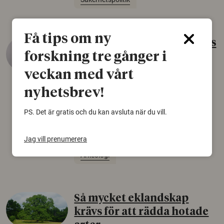
Få tips om ny
Gammalt skinn var Sveriges
forskning tre gånger i
äldsta sko
veckan med vårt
22 juni 2026
nyhetsbrev!
Det som arkeologer länge trodde var en
björnfäll visar sig vara delar av en 2000 år
PS. Det är gratis och du kan avsluta när du vill.
gammal sko. Fyndet bär spår av romerskt
skomode och beskrivs som mycket ovanligt i
Norden.
Jag vill prenumerera
Arkeologi
Så mycket eklandskap
krävs för att rädda hotade