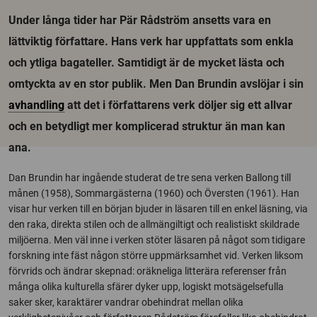
Under långa tider har Pär Rådström ansetts vara en
lättviktig författare. Hans verk har uppfattats som enkla
och ytliga bagateller. Samtidigt är de mycket lästa och
omtyckta av en stor publik. Men Dan Brundin avslöjar i sin
avhandling
att det i författarens verk döljer sig ett allvar
och en betydligt mer komplicerad struktur än man kan
ana.
Dan Brundin har ingående studerat de tre sena verken Ballong till
månen (1958), Sommargästerna (1960) och Översten (1961). Han
visar hur verken till en början bjuder in läsaren till en enkel läsning, via
den raka, direkta stilen och de allmängiltigt och realistiskt skildrade
miljöerna. Men väl inne i verken stöter läsaren på något som tidigare
forskning inte fäst någon större uppmärksamhet vid. Verken liksom
förvrids och ändrar skepnad: oräkneliga litterära referenser från
många olika kulturella sfärer dyker upp, logiskt motsägelsefulla
saker sker, karaktärer vandrar obehindrat mellan olika