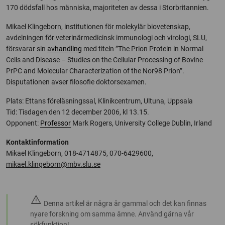
170 dödsfall hos människa, majoriteten av dessa i Storbritannien.
Mikael Klingeborn, institutionen för molekylär biovetenskap,
avdelningen för veterinärmedicinsk immunologi och virologi, SLU,
försvarar sin
avhandling
med titeln ”The Prion Protein in Normal
Cells and Disease – Studies on the Cellular Processing of Bovine
PrPC and Molecular Characterization of the Nor98 Prion”.
Disputationen avser filosofie doktorsexamen.
Plats: Ettans föreläsningssal, Klinikcentrum, Ultuna, Uppsala
Tid: Tisdagen den 12 december 2006, kl 13.15.
Opponent:
Professor
Mark Rogers, University College Dublin, Irland
Kontaktinformation
Mikael Klingeborn, 018-4714875, 070-6429600,
mikael.klingeborn@mbv.slu.se
warning
Denna artikel är några år gammal och det kan finnas
nyare forskning om samma ämne. Använd gärna vår
sökfunktion!