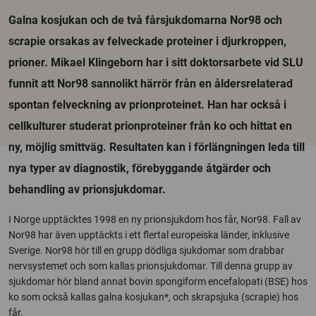
Galna kosjukan och de två fårsjukdomarna Nor98 och
scrapie orsakas av felveckade proteiner i djurkroppen,
prioner. Mikael Klingeborn har i sitt doktorsarbete vid SLU
funnit att Nor98 sannolikt härrör från en åldersrelaterad
spontan felveckning av prionproteinet. Han har också i
cellkulturer studerat prionproteiner från ko och hittat en
ny, möjlig smittväg. Resultaten kan i förlängningen leda till
nya typer av diagnostik, förebyggande åtgärder och
behandling av prionsjukdomar.
I Norge upptäcktes 1998 en ny prionsjukdom hos får, Nor98. Fall av
Nor98 har även upptäckts i ett flertal europeiska länder, inklusive
Sverige. Nor98 hör till en grupp dödliga sjukdomar som drabbar
nervsystemet och som kallas prionsjukdomar. Till denna grupp av
sjukdomar hör bland annat bovin spongiform encefalopati (BSE) hos
ko som också kallas galna kosjukan*, och skrapsjuka (scrapie) hos
får.