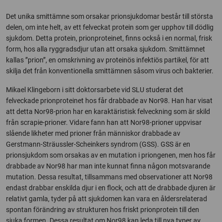
Det unika smittämne som orsakar prionsjukdomar består till största
delen, om inte helt, av ett felveckat protein som ger upphov till dödlig
sjukdom. Detta protein, prionproteinet, finns också i en normal, frisk
form, hos alla ryggradsdjur utan att orsaka sjukdom. Smittämnet
kallas ”prion”, en omskrivning av proteinös infektiös partikel, för att
skilja det från konventionella smittämnen såsom virus och bakterier.
Mikael Klingeborn i sitt doktorsarbete vid SLU studerat det
felveckade prionproteinet hos får drabbade av Nor98. Han har visat
att detta Nor98-prion har en karaktäristisk felveckning som är skild
från scrapie-prioner. Vidare fann han att Nor98-prioner uppvisar
slående likheter med prioner från människor drabbade av
Gerstmann-Sträussler-Scheinkers syndrom (GSS). GSS är en
prionsjukdom som orsakas av en mutation i priongenen, men hos får
drabbade av Nor98 har man inte kunnat finna någon motsvarande
mutation. Dessa resultat, tillsammans med observationer att Nor98
endast drabbar enskilda djur i en flock, och att de drabbade djuren är
relativt gamla, tyder på att sjukdomen kan vara en åldersrelaterad
spontan förändring av strukturen hos friskt prionprotein till den
sjuka formen. Dessa resultat om Nor98 kan leda till nya typer av