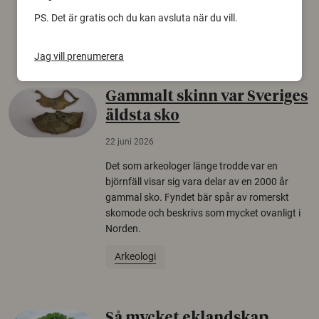
europeiska länder.
PS. Det är gratis och du kan avsluta när du vill.
Säkerhetspolitik
Jag vill prenumerera
Gammalt skinn var Sveriges
äldsta sko
22 juni 2026
Det som arkeologer länge trodde var en
björnfäll visar sig vara delar av en 2000 år
gammal sko. Fyndet bär spår av romerskt
skomode och beskrivs som mycket ovanligt i
Norden.
Arkeologi
Så mycket eklandskap