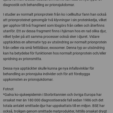
diagnostik och behandling av prionsjukdomar.
I studier av normalt prionprotein från ko i cellkultur fann han också
att prionproteinet genomgår två klyvningar i sin proteinkedja, vilket
ger upphov till två fragment som lösgörs från cellen och återfinns
utanför. Ett av dessa fragment finns i hjärnan hos en rad olika djur,
vilket tyder på att samma processer också sker i djuret. Vidare
upptäcktes en alternativ typ av utsöndring av normalt prionprotein
från cellen via små fettblåsor, exosomer. Denna typ av utsöndring
kan ha betydelse för funktionen hos normalt prionprotein och/eller
spridning av prionsmitta.
Dessa nya upptäckter skulle kunna ge nya infallsvinklar för
behandling av prionsjuka individer och för att förebygga
uppkomsten av prionsjukdomar.
Fotnot
*Galna ko-sjukeepidemin i Storbritannien och övriga Europa har
orsakat mer än 180 000 diagnostiserade fall sedan 1986 och det
totala antalet smittade djur har uppskattats till en miljon. BSE har
också, troligen genom smittade matprodukter, hittills orsakat drygt