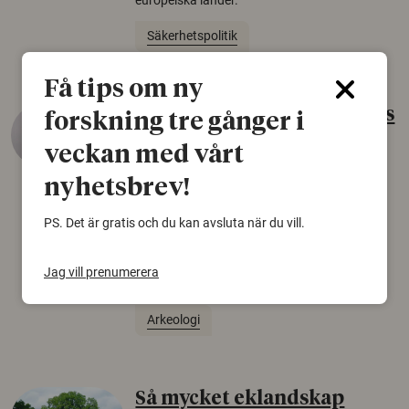
europeiska länder.
Säkerhetspolitik
Få tips om ny
Gammalt skinn var Sveriges
forskning tre gånger i
äldsta sko
veckan med vårt
22 juni 2026
nyhetsbrev!
Det som arkeologer länge trodde var en
PS. Det är gratis och du kan avsluta när du vill.
björnfäll visar sig vara delar av en 2000 år
gammal sko. Fyndet bär spår av romerskt
skomode och beskrivs som mycket ovanligt i
Jag vill prenumerera
Norden.
Arkeologi
Så mycket eklandskap