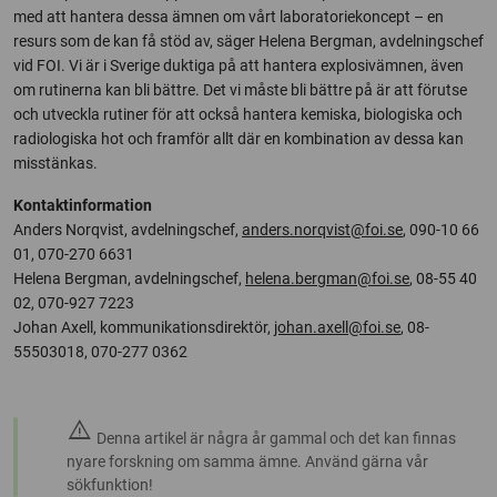
med att hantera dessa ämnen om vårt laboratoriekoncept – en
resurs som de kan få stöd av, säger Helena Bergman, avdelningschef
vid FOI. Vi är i Sverige duktiga på att hantera explosivämnen, även
om rutinerna kan bli bättre. Det vi måste bli bättre på är att förutse
och utveckla rutiner för att också hantera kemiska, biologiska och
radiologiska hot och framför allt där en kombination av dessa kan
misstänkas.
Kontaktinformation
Anders Norqvist, avdelningschef,
anders.norqvist@foi.se
, 090-10 66
01, 070-270 6631
Helena Bergman, avdelningschef,
helena.bergman@foi.se
, 08-55 40
02, 070-927 7223
Johan Axell, kommunikationsdirektör,
johan.axell@foi.se
, 08-
55503018, 070-277 0362
warning
Denna artikel är några år gammal och det kan finnas
nyare forskning om samma ämne. Använd gärna vår
sökfunktion!