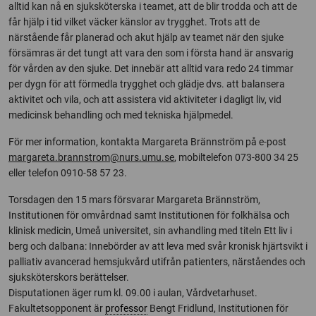
alltid kan nå en sjuksköterska i teamet, att de blir trodda och att de
får hjälp i tid vilket väcker känslor av trygghet. Trots att de
närstående får planerad och akut hjälp av teamet när den sjuke
försämras är det tungt att vara den som i första hand är ansvarig
för vården av den sjuke. Det innebär att alltid vara redo 24 timmar
per dygn för att förmedla trygghet och glädje dvs. att balansera
aktivitet och vila, och att assistera vid aktiviteter i dagligt liv, vid
medicinsk behandling och med tekniska hjälpmedel.
För mer information, kontakta Margareta Brännström på e-post
margareta.brannstrom@nurs.umu.se
, mobiltelefon 073-800 34 25
eller telefon 0910-58 57 23.
Torsdagen den 15 mars försvarar Margareta Brännström,
Institutionen för omvårdnad samt Institutionen för folkhälsa och
klinisk medicin, Umeå universitet, sin avhandling med titeln Ett liv i
berg och dalbana: Innebörder av att leva med svår kronisk hjärtsvikt i
palliativ avancerad hemsjukvård utifrån patienters, närståendes och
sjuksköterskors berättelser.
Disputationen äger rum kl. 09.00 i aulan, Vårdvetarhuset.
Fakultetsopponent är
professor
Bengt Fridlund, Institutionen för