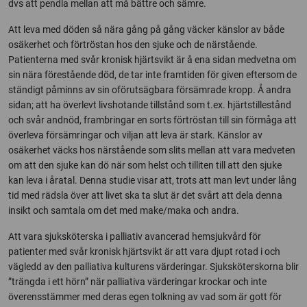
dvs att pendla mellan att må bättre och sämre.
Att leva med döden så nära gång på gång väcker känslor av både
osäkerhet och förtröstan hos den sjuke och de närstående.
Patienterna med svår kronisk hjärtsvikt är å ena sidan medvetna om
sin nära förestående död, de tar inte framtiden för given eftersom de
ständigt påminns av sin oförutsägbara försämrade kropp. Å andra
sidan; att ha överlevt livshotande tillstånd som t.ex. hjärtstillestånd
och svår andnöd, frambringar en sorts förtröstan till sin förmåga att
överleva försämringar och viljan att leva är stark. Känslor av
osäkerhet väcks hos närstående som slits mellan att vara medveten
om att den sjuke kan dö när som helst och tilliten till att den sjuke
kan leva i åratal. Denna studie visar att, trots att man levt under lång
tid med rädsla över att livet ska ta slut är det svårt att dela denna
insikt och samtala om det med make/maka och andra.
Att vara sjuksköterska i palliativ avancerad hemsjukvård för
patienter med svår kronisk hjärtsvikt är att vara djupt rotad i och
vägledd av den palliativa kulturens värderingar. Sjuksköterskorna blir
”trängda i ett hörn” när palliativa värderingar krockar och inte
överensstämmer med deras egen tolkning av vad som är gott för