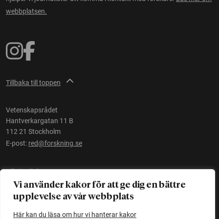
webbplatsen.
Tillbaka till toppen
Vetenskapsrådet
Hantverkargatan 11 B
112 21 Stockholm
E-post:
red@forskning.se
Tillgänglighet
Vi använder kakor för att ge dig en bättre
upplevelse av vår webbplats
Ett initiativ av
Vetenskapsrådet
Här kan du läsa om hur vi hanterar kakor