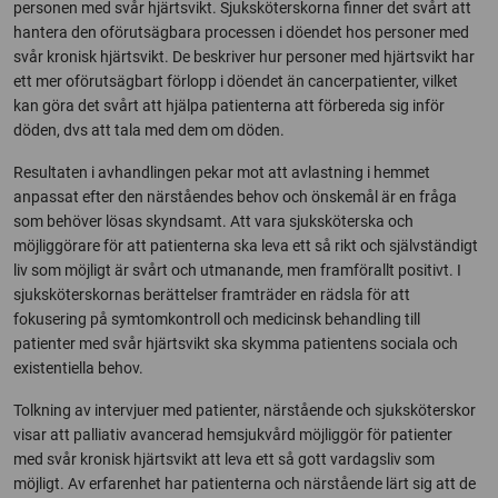
personen med svår hjärtsvikt. Sjuksköterskorna finner det svårt att
hantera den oförutsägbara processen i döendet hos personer med
svår kronisk hjärtsvikt. De beskriver hur personer med hjärtsvikt har
ett mer oförutsägbart förlopp i döendet än cancerpatienter, vilket
kan göra det svårt att hjälpa patienterna att förbereda sig inför
döden, dvs att tala med dem om döden.
Resultaten i avhandlingen pekar mot att avlastning i hemmet
anpassat efter den närståendes behov och önskemål är en fråga
som behöver lösas skyndsamt. Att vara sjuksköterska och
möjliggörare för att patienterna ska leva ett så rikt och självständigt
liv som möjligt är svårt och utmanande, men framförallt positivt. I
sjuksköterskornas berättelser framträder en rädsla för att
fokusering på symtomkontroll och medicinsk behandling till
patienter med svår hjärtsvikt ska skymma patientens sociala och
existentiella behov.
Tolkning av intervjuer med patienter, närstående och sjuksköterskor
visar att palliativ avancerad hemsjukvård möjliggör för patienter
med svår kronisk hjärtsvikt att leva ett så gott vardagsliv som
möjligt. Av erfarenhet har patienterna och närstående lärt sig att de