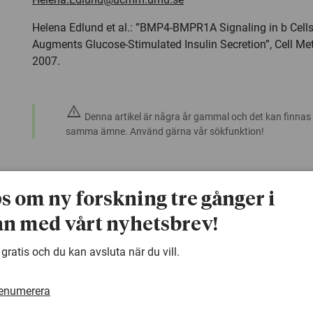
Helena Edlund et al.: ”BMP4-BMPR1A Signaling in b Cells
Augments Glucose-Stimulated Insulin Secretion”, Cell M
2007.
warning
Denna artikel är några år gammal och det kan finnas
samma ämne. Använd gärna vår sökfunktion!
ps om ny forskning tre gånger i
n med vårt nyhetsbrev!
 gratis och du kan avsluta när du vill.
renumerera