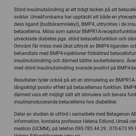
Störd insulinutsöndring är ett tidigt tecken på att betacel
sviktar. Umeåforskarna har upptäckt att både en ytrecep
dess ligand (budbärarmolekyl), BMP4, uttrycktes i de in
betacellerna. Möss som saknar BMPR1A-receptorfunktione
utvecklade diabetes pga. störd betacellsfunktion och därm
Omvänt får möss med ökat uttryck av BMP4-liganden o
behandlats med BMP4-injektioner förbättrad betacellsfun
insulinutsöndring och därmed bättre sockertolerans. Äve
med störd insulinutsöndring svarade positivt på BMP4-b
Resultaten tyder också på att en stimulering av BMPR1A-
långsiktigt positiv effekt på betacellernas funktion. BMP4
därmed vara ett möjligt sätt att stimulera och bevara fu
insulinproducerande betacellerna hos diabetiker.
Delar av studien är utförd i samarbete med Betagenon A
information, kontakta professor Helena Edlund, Umeå ce
medicin (UCMM), på telefon 090-785 44 29 , 070-673 99 8
Helena.Edlund@ucmm.umu.se