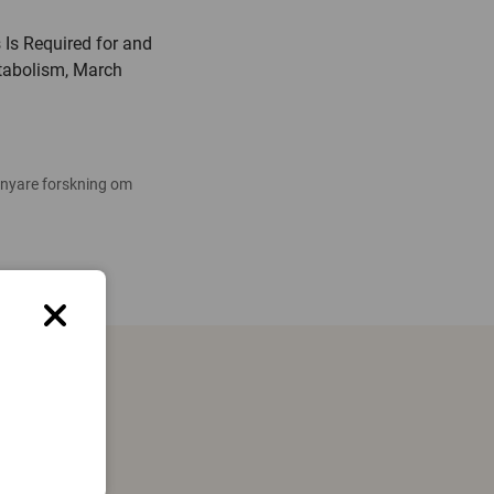
 Is Required for and
etabolism, March
 nyare forskning om