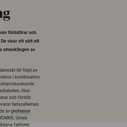
ng
som förbättrar och
e visar ett sätt att
a utvecklingen av
emiskt till följd av
istens i kombination
nsulinproducerande
sdiabetes, ökar.
erar och förstör
evarar betacellernas
eds av
professor
 (UCMM), Umeå
sådana faktorer.