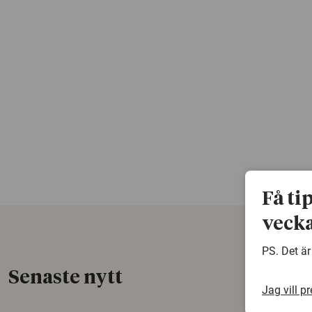
Få ti
vecka
PS. Det är
Senaste nytt
Jag vill p