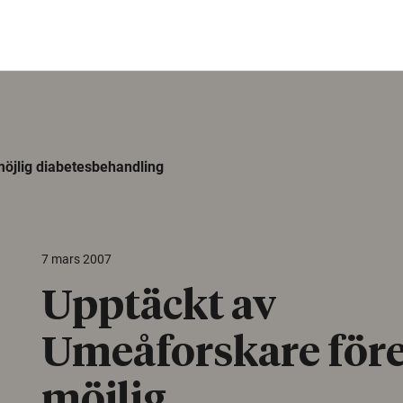
öjlig diabetesbehandling
7 mars 2007
Upptäckt av
Umeåforskare för
möjlig