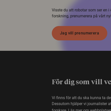
Visste du att robotar som ser en 
forskning, prenumerera på vårt ny
Jag vill prenumerera
För dig som vill v
Vi finns för att du ska kunna ta d
Dessutom hjälper vi journalister 
forskare.
Läs mer om webbplatse