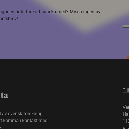
i ögonen är lättare att snacka med? Missa ingen ny
hetsbrev!
Til
eta
Ve
el av svensk forskning.
Ha
att komma i kontakt med
11
n.
E-