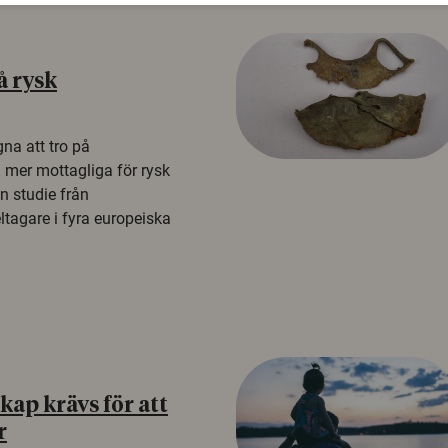
å rysk
na att tro på
a mer mottagliga för rysk
n studie från
tagare i fyra europeiska
ap krävs för att
r