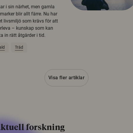
kar i sin närhet, men gamla
rker blir allt färre. Nu har
t livsmiljö som krävs för att
erleva – kunskap som kan
 in rätt åtgärder i tid.
ald
Träd
Visa fler artiklar
ktuell forskning