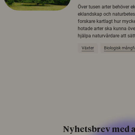
Över tusen arter behöver e
eklandskap och naturbetesma
forskare kartlagt hur mycke
hotade arter ska kunna öv
hjälpa naturvårdare att sätta
Växter
Biologisk mångf
Nyhetsbrev med a