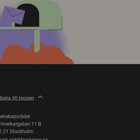
lbaka till toppen
tenskapsrådet
ntverkargatan 11 B
2 21 Stockholm
post:
red@forskning.se