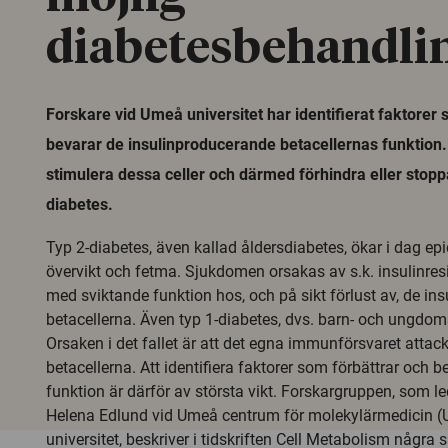
diabetesbehandli
Forskare vid Umeå universitet har identifierat faktorer 
bevarar de insulinproducerande betacellernas funktion. D
stimulera dessa celler och därmed förhindra eller stopp
diabetes.
Typ 2-diabetes, även kallad åldersdiabetes, ökar i dag epid
övervikt och fetma. Sjukdomen orsakas av s.k. insulinres
med sviktande funktion hos, och på sikt förlust av, de i
betacellerna. Även typ 1-diabetes, dvs. barn- och ungdom
Orsaken i det fallet är att det egna immunförsvaret attack
betacellerna. Att identifiera faktorer som förbättrar och b
funktion är därför av största vikt. Forskargruppen, som l
Helena Edlund vid Umeå centrum för molekylärmedicin
universitet, beskriver i tidskriften Cell Metabolism några 