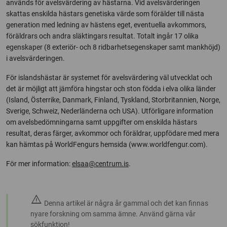
används för avelsvärdering av hästarna. Vid avelsvärderingen
skattas enskilda hästars genetiska värde som förälder till nästa
generation med ledning av hästens eget, eventuella avkommors,
föräldrars och andra släktingars resultat. Totalt ingår 17 olika
egenskaper (8 exteriör- och 8 ridbarhetsegenskaper samt mankhöjd)
i avelsvärderingen.
För islandshästar är systemet för avelsvärdering väl utvecklat och
det är möjligt att jämföra hingstar och ston födda i elva olika länder
(Island, Österrike, Danmark, Finland, Tyskland, Storbritannien, Norge,
Sverige, Schweiz, Nederländerna och USA). Utförligare information
om avelsbedömningarna samt uppgifter om enskilda hästars
resultat, deras färger, avkommor och föräldrar, uppfödare med mera
kan hämtas på WorldFengurs hemsida (www.worldfengur.com).
För mer information:
elsaa@centrum.is
.
warning
Denna artikel är några år gammal och det kan finnas
nyare forskning om samma ämne. Använd gärna vår
sökfunktion!