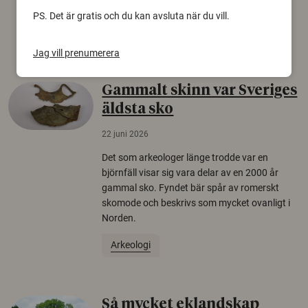
europeiska länder.
PS. Det är gratis och du kan avsluta när du vill.
Säkerhetspolitik
Jag vill prenumerera
Gammalt skinn var Sveriges
äldsta sko
22 juni 2026
Det som arkeologer länge trodde var en
björnfäll visar sig vara delar av en 2000 år
gammal sko. Fyndet bär spår av romerskt
skomode och beskrivs som mycket ovanligt i
Norden.
Arkeologi
Så mycket eklandskap