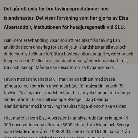
Det går att avla för bra tävlingsprestationer hos
islandshästar. Det visar forskning som har gjorts av Elsa
Albertsdóttir, institutionen för husdjursgenetik vid SLU.
I sin licentiatavhandling visar hon att resultat från tävling kan
användas som underlag för att välja ut islandshästar till avel och
därigenom ytterligare förbättra hästens olika gångarter, exteriör och
temperament. De flesta islandshästar har gångarterna skritt, tölt,
trav och galopp. Många kan dessutom visa flygande pass.
I aveln med islandshästar vill man ha en ridhäst med dessa
gångarter och som kan användas både för nöjesridning och för
tävling. Tävling med islandshäst har blivit mycket populärt i många
länder utanför Island, till exempel Sverige. I dag betingar
islandshästar med bra tävlingsresultat höga ekonomiska värden.
I det material som Elsa Albertsdóttir analyserade fanns knappt 19
000 observationer på närmare 3800 hästar från Island och Sverige
som tävlade under åren 1998-2004, samt drygt 16 000 hästar från