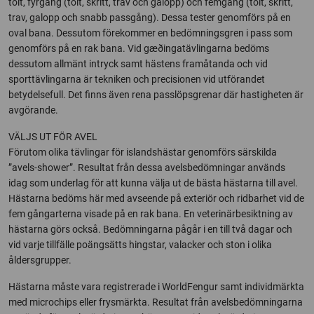
tölt, fyrgång (tölt, skritt, trav och galopp) och femgång (tölt, skritt,
trav, galopp och snabb passgång). Dessa tester genomförs på en
oval bana. Dessutom förekommer en bedömningsgren i pass som
genomförs på en rak bana. Vid gæðingatävlingarna bedöms
dessutom allmänt intryck samt hästens framåtanda och vid
sporttävlingarna är tekniken och precisionen vid utförandet
betydelsefull. Det finns även rena passlöpsgrenar där hastigheten är
avgörande.
VÄLJS UT FÖR AVEL
Förutom olika tävlingar för islandshästar genomförs särskilda
”avels-shower”. Resultat från dessa avelsbedömningar används
idag som underlag för att kunna välja ut de bästa hästarna till avel.
Hästarna bedöms här med avseende på exteriör och ridbarhet vid de
fem gångarterna visade på en rak bana. En veterinärbesiktning av
hästarna görs också. Bedömningarna pågår i en till två dagar och
vid varje tillfälle poängsätts hingstar, valacker och ston i olika
åldersgrupper.
Hästarna måste vara registrerade i WorldFengur samt individmärkta
med microchips eller frysmärkta. Resultat från avelsbedömningarna