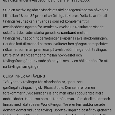
elva olika länder avelsbedömda under åren 1990-2005.
Studien av tävlingsdata visade att tävlingsegenskaperna påverkas
till mellan 18 och 35 procent av ärftliga faktorer. Detta talar för att
tävlingsresultat kan användas som ett komplement till
avelsbedömningarna för urvalet av avelsdjur. Resultaten visade
också att det råder starka genetiska
samband
mellan
tävlingsresultat och ridbarhetsegenskaperna i avelsbedömningen.
Det är alltså till stor del samma kvaliteter hos gångarter respektive
ridbarhet som man premierar på avelsbedömningar och tävlingar.
Ett relativt starkt samband mellan hovkvalitet och
tävlingsframgångar visade på betydelsen av en hållbar häst för att
nå tävlingsframgångar.
OLIKA TYPER AV TÄVLING
Två typer av tävlingar för islandshästar, sport- och
gæðingatävlingar, ingick i Elsas studie. Den senare formen
förekommer huvudsakligen i Island men ökar i popularitet i flera
andra länder. Hästarna som deltar måste vara fem år eller äldre och
finnas med i databasen WorldFengur. Tre eller fem auktoriserade
domare dömer vid varje tävling. Sporttävlingarna består av grenarna