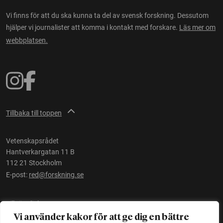
Vi finns för att du ska kunna ta del av svensk forskning. Dessutom
hjälper vi journalister att komma i kontakt med forskare.
Läs mer om
webbplatsen.
Tillbaka till toppen
Vetenskapsrådet
Hantverkargatan 11 B
112 21 Stockholm
E-post:
red@forskning.se
Tillgänglighet
Vi använder kakor för att ge dig en bättre