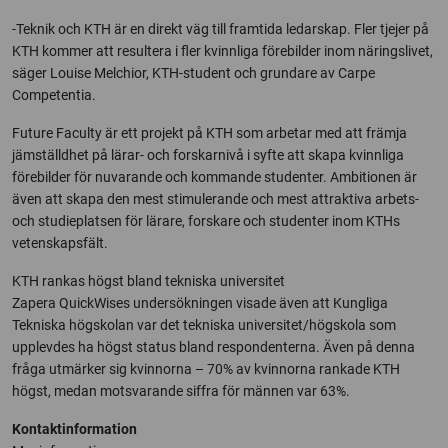
-Teknik och KTH är en direkt väg till framtida ledarskap. Fler tjejer på
KTH kommer att resultera i fler kvinnliga förebilder inom näringslivet,
säger Louise Melchior, KTH-student och grundare av Carpe
Competentia.
Future Faculty är ett projekt på KTH som arbetar med att främja
jämställdhet på lärar- och forskarnivå i syfte att skapa kvinnliga
förebilder för nuvarande och kommande studenter. Ambitionen är
även att skapa den mest stimulerande och mest attraktiva arbets-
och studieplatsen för lärare, forskare och studenter inom KTHs
vetenskapsfält.
KTH rankas högst bland tekniska universitet
Zapera QuickWises undersökningen visade även att Kungliga
Tekniska högskolan var det tekniska universitet/högskola som
upplevdes ha högst status bland respondenterna. Även på denna
fråga utmärker sig kvinnorna – 70% av kvinnorna rankade KTH
högst, medan motsvarande siffra för männen var 63%.
Kontaktinformation