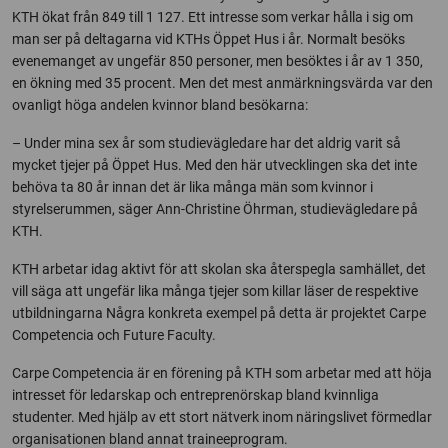
KTH ökat från 849 till 1 127. Ett intresse som verkar hålla i sig om
man ser på deltagarna vid KTHs Öppet Hus i år. Normalt besöks
evenemanget av ungefär 850 personer, men besöktes i år av 1 350,
en ökning med 35 procent. Men det mest anmärkningsvärda var den
ovanligt höga andelen kvinnor bland besökarna:
– Under mina sex år som studievägledare har det aldrig varit så
mycket tjejer på Öppet Hus. Med den här utvecklingen ska det inte
behöva ta 80 år innan det är lika många män som kvinnor i
styrelserummen, säger Ann-Christine Öhrman, studievägledare på
KTH.
KTH arbetar idag aktivt för att skolan ska återspegla samhället, det
vill säga att ungefär lika många tjejer som killar läser de respektive
utbildningarna Några konkreta exempel på detta är projektet Carpe
Competencia och Future Faculty.
Carpe Competencia är en förening på KTH som arbetar med att höja
intresset för ledarskap och entreprenörskap bland kvinnliga
studenter. Med hjälp av ett stort nätverk inom näringslivet förmedlar
organisationen bland annat traineeprogram.