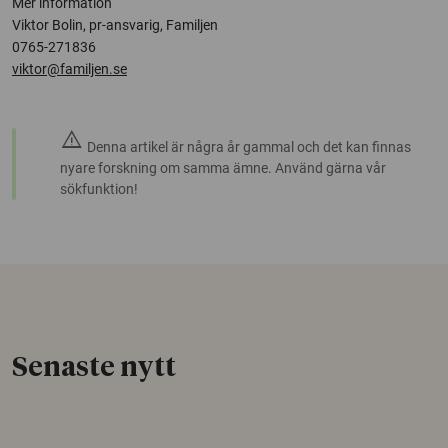
Mer information
Viktor Bolin, pr-ansvarig, Familjen
0765-271836
viktor@familjen.se
warning
Denna artikel är några år gammal och det kan finnas
nyare forskning om samma ämne. Använd gärna vår
sökfunktion!
Senaste nytt