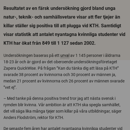
Resultatet av en färsk undersökning gjord bland unga
natur-, teknik- och samhällsvetare visar att fler tjejer än
killar ställer sig positiva till att plugga vid KTH. Samtidigt
visar statistik att antalet nyantagna kvinnliga studenter vid
KTH har ökat från 849 till 1 127 sedan 2002.
Undersökningen baseras på ett
urval
av 1 145 personer i åldrarna
18-23 år och är gjord av det oberoende undersökningsföretaget
Zapera QuickWise. På frågan ”Kan du tänka dig att läsa på KTH”
svarade 38 procent av kvinnorna och 30 procent av männen ja,
medan 21 procent av kvinnorna och 26 procent av männen svarade
”vet ej”.
– Med tanke på denna positiva trend tror jag att nästa svensk i
rymden blir kvinna. Vår ambition är att KTH ska spegla samhället,
det vill säga lika många tjejer som killar på våra utbildningar, säger
Anders Flodström, rektor för KTH.
De senaste fem åren har antalet nyantagna kvinnliga studenter vid