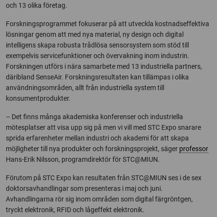
och 13 olika företag.
Forskningsprogrammet fokuserar på att utveckla kostnadseffektiva
lösningar genom att med nya material, ny design och digital
intelligens skapa robusta trådlösa sensorsystem som stöd till
exempelvis servicefunktioner och övervakning inom industrin.
Forskningen utförs i nära samarbete med 13 industriella partners,
däribland SenseAir. Forskningsresultaten kan tillämpas i olika
användningsområden, allt från industriella system till
konsumentprodukter.
– Det finns många akademiska konferenser och industriella
mötesplatser att visa upp sig på men vi vill med STC Expo snarare
sprida erfarenheter mellan industri och akademi för att skapa
möjligheter till nya produkter och forskningsprojekt, säger
professor
Hans-Erik Nilsson, programdirektör för STC@MIUN.
Förutom på STC Expo kan resultaten från STC@MIUN ses i de sex
doktorsavhandlingar som presenteras i maj och juni.
Avhandlingarna rör sig inom områden som digital färgröntgen,
tryckt elektronik, RFID och lågeffekt elektronik.