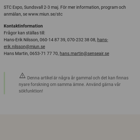
STC Expo, Sundsvall 2-3 maj. För mer information, program och
anmälan, se www.miun.se/stc
Kontaktinformation
Frågor kan ställas till:
Hans-Erik Nilsson, 060-14 87 39, 070-232 38 08,
hans-
erik.nilsson@miun.se
Hans Martin, 0653-71 77 70,
hans.martin@senseair.se
warning
Denna artikel är några år gammal och det kan finnas
nyare forskning om samma ämne. Använd gärna vår
sökfunktion!