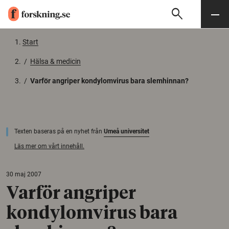
search
Sök
Meny
Gå till innehåll
Start
/
Hälsa & medicin
/
Varför angriper kondylomvirus bara slemhinnan?
Texten baseras på en nyhet från
Umeå universitet
Läs mer om vårt innehåll.
30 maj 2007
Varför angriper
kondylomvirus bara