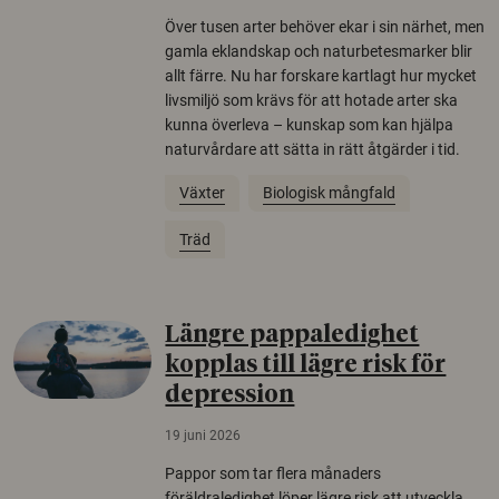
Över tusen arter behöver ekar i sin närhet, men
gamla eklandskap och naturbetesmarker blir
allt färre. Nu har forskare kartlagt hur mycket
livsmiljö som krävs för att hotade arter ska
kunna överleva – kunskap som kan hjälpa
naturvårdare att sätta in rätt åtgärder i tid.
Växter
Biologisk mångfald
Träd
Längre pappaledighet
kopplas till lägre risk för
depression
19 juni 2026
Pappor som tar flera månaders
föräldraledighet löper lägre risk att utveckla