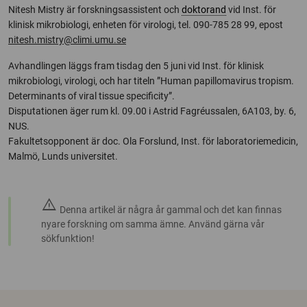
Nitesh Mistry är forskningsassistent och
doktorand
vid Inst. för
klinisk mikrobiologi, enheten för virologi, tel. 090-785 28 99, epost
nitesh.mistry@climi.umu.se
Avhandlingen läggs fram tisdag den 5 juni vid Inst. för klinisk
mikrobiologi, virologi, och har titeln ”Human papillomavirus tropism.
Determinants of viral tissue specificity”.
Disputationen äger rum kl. 09.00 i Astrid Fagréussalen, 6A103, by. 6,
NUS.
Fakultetsopponent är doc. Ola Forslund, Inst. för laboratoriemedicin,
Malmö, Lunds universitet.
warning
Denna artikel är några år gammal och det kan finnas
nyare forskning om samma ämne. Använd gärna vår
sökfunktion!