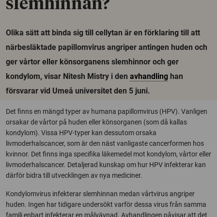
slemhinnan?
Olika sätt att binda sig till cellytan är en förklaring till att
närbesläktade papillomvirus angriper antingen huden och
ger vårtor eller könsorganens slemhinnor och ger
kondylom, visar Nitesh Mistry i den
avhandling
han
försvarar vid Umeå universitet den 5 juni.
Det finns en mängd typer av humana papillomvirus (HPV). Vanligen
orsakar de vårtor på huden eller könsorganen (som då kallas
kondylom). Vissa HPV-typer kan dessutom orsaka
livmoderhalscancer, som är den näst vanligaste cancerformen hos
kvinnor. Det finns inga specifika läkemedel mot kondylom, vårtor eller
livmoderhalscancer. Detaljerad kunskap om hur HPV infekterar kan
därför bidra till utvecklingen av nya mediciner.
Kondylomvirus infekterar slemhinnan medan vårtvirus angriper
huden. Ingen har tidigare undersökt varför dessa virus från samma
familj enbart infekterar en målvävnad. Avhandlingen påvisar att det