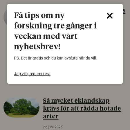
Gammalt skinn var Sveriges
Få tips om ny
äldsta sko
forskning tre gånger i
22 juni 2026
veckan med vårt
Det som arkeologer länge trodde var en
björnfäll visar sig vara delar av en 2000 år
nyhetsbrev!
gammal sko. Fyndet bär spår av romerskt
PS. Det är gratis och du kan avsluta när du vill.
skomode och beskrivs som mycket ovanligt i
Norden.
Jag vill prenumerera
Arkeologi
Så mycket eklandskap
krävs för att rädda hotade
arter
22 juni 2026