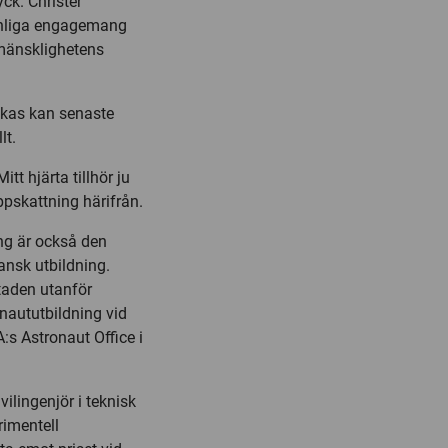
ck. Christer
sonliga engagemang
 mänsklighetens
nkas kan senaste
lt.
tt hjärta tillhör ju
ppskattning härifrån.
ang är också den
ansk utbildning.
taden utanför
naututbildning vid
:s Astronaut Office i
ilingenjör i teknisk
rimentell