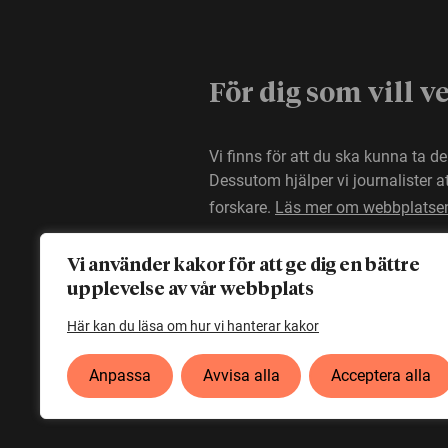
För dig som vill v
Vi finns för att du ska kunna ta d
Dessutom hjälper vi journalister 
forskare.
Läs mer om webbplatse
Vi använder kakor för att ge dig en bättre
upplevelse av vår webbplats
Här kan du läsa om hur vi hanterar kakor
Anpassa
Avvisa alla
Acceptera alla