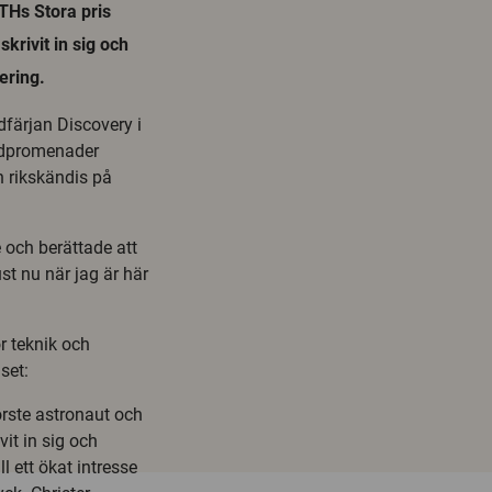
THs Stora pris
rivit in sig och
vering.
färjan Discovery i
mdpromenader
n rikskändis på
 och berättade att
ust nu när jag är här
ör teknik och
set:
örste astronaut och
t in sig och
ll ett ökat intresse