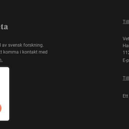
Til
eta
Ve
el av svensk forskning.
Ha
att komma i kontakt med
11
n.
E-
Til
Ett