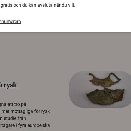
 gratis och du kan avsluta när du vill.
renumerera
å rysk
na att tro på
a mer mottagliga för rysk
n studie från
tagare i fyra europeiska