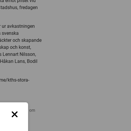
ta emot priset vid
Stadshus, fredagen
år ur avkastningen
as svenska
äckter och skapande
skap och konst,
ns Lennart Nilsson,
, Håkan Lans, Bodil
me/kths-stora-
 nyare forskning om