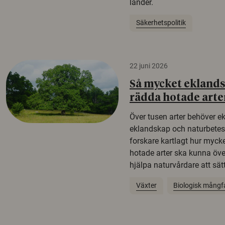
länder.
Säkerhetspolitik
22 juni 2026
Så mycket eklandsk
rädda hotade arte
Över tusen arter behöver e
eklandskap och naturbetesma
forskare kartlagt hur mycke
hotade arter ska kunna öv
hjälpa naturvårdare att sätta
Växter
Biologisk mångf