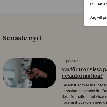
PS. Det är
Jag vill p
Senaste nytt
30 juli 2026
Varför tror vissa p
desinformation?
Personer som är mer benäg
konspirationsteorier är oft
desinformation. Det visar e
Försvarshögskolan med del