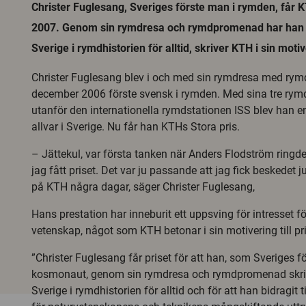
Christer Fuglesang, Sveriges förste man i rymden, får K
2007. Genom sin rymdresa och rymdpromenad har han sk
Sverige i rymdhistorien för alltid, skriver KTH i sin moti
Christer Fuglesang blev i och med sin rymdresa med rymd
december 2006 förste svensk i rymden. Med sina tre ry
utanför den internationella rymdstationen ISS blev han e
allvar i Sverige. Nu får han KTHs Stora pris.
– Jättekul, var första tanken när Anders Flodström ringde
jag fått priset. Det var ju passande att jag fick beskedet j
på KTH några dagar, säger Christer Fuglesang,
Hans prestation har inneburit ett uppsving för intresset f
vetenskap, något som KTH betonar i sin motivering till pri
”Christer Fuglesang får priset för att han, som Sveriges f
kosmonaut, genom sin rymdresa och rymdpromenad skrivi
Sverige i rymdhistorien för alltid och för att han bidragit ti