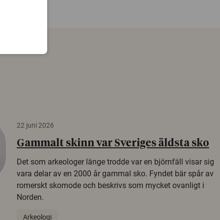
22 juni 2026
Gammalt skinn var Sveriges äldsta sko
Det som arkeologer länge trodde var en björnfäll visar sig
vara delar av en 2000 år gammal sko. Fyndet bär spår av
romerskt skomode och beskrivs som mycket ovanligt i
Norden.
Arkeologi