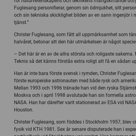
för naturvetenskapens och teknikens mångskiftande uttry
Fuglesang personifierar, genom sin ödmjukhet, sitt per
och sin tekniska skicklighet bilden av en sann ingenjör i
tjänst.”
Christer Fuglesang, som fått all uppmärksamhet som tä
halvåret, betonar att den här utmärkelsen är något speciel
– Det här är en av de allra största och roligaste sakerna. Mi
Teknis så det känns förstås extra roligt att få en sådan u
Han är inte bara förste svensk i rymden, Christer Fugles
förste europeiske astronauten med både rysk och amerik
Mellan 1993 och 1996 tränade han vid den ryska Stjärns
Moskva och i april 1998 avslutade han sin formella astro
NASA. Han har därefter varit stationerad av ESA vid NASA
Houston.
Christer Fuglesang, som föddes i Stockholm 1957, blev civ
fysik vid KTH 1981. Sex år senare disputerade han i expe