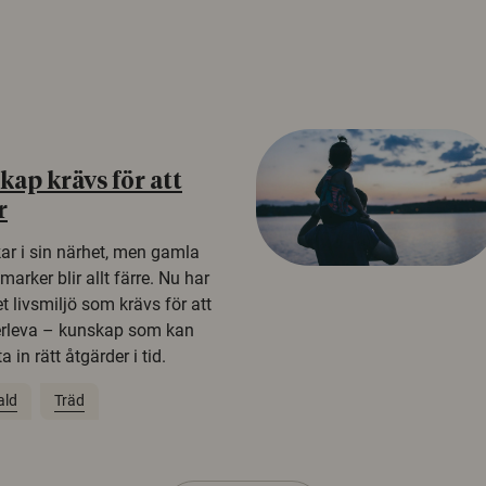
ap krävs för att
r
kar i sin närhet, men gamla
rker blir allt färre. Nu har
t livsmiljö som krävs för att
erleva – kunskap som kan
 in rätt åtgärder i tid.
ald
Träd