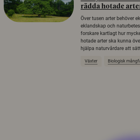
rädda hotade arte
Över tusen arter behöver e
eklandskap och naturbetesma
forskare kartlagt hur mycke
hotade arter ska kunna öv
hjälpa naturvårdare att sätta
Växter
Biologisk mångf