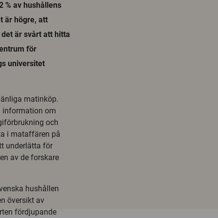
,2 % av hushållens
t är högre, att
et är svårt att hitta
entrum för
 universitet
vänliga matinköp.
få information om
giförbrukning och
 ta i mataffären på
t underlätta för
en av de forskare
svenska hushållen
n översikt av
orten fördjupande