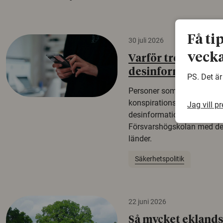
Få ti
30 juli 2026
vecka
Varför tror vissa p
desinformation?
PS. Det är
Personer som är mer benäg
konspirationsteorier är oft
Jag vill p
desinformation. Det visar e
Försvarshögskolan med del
länder.
Säkerhetspolitik
22 juni 2026
Så mycket eklandsk