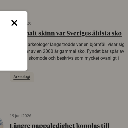
22 juni 2026
Gammalt skinn var Sveriges äldsta sko
Det som arkeologer länge trodde var en björnfäll visar sig
vara delar av en 2000 år gammal sko. Fyndet bär spår av
romerskt skomode och beskrivs som mycket ovanligt i
Norden.
Arkeologi
19 juni 2026
Längre pappaledighet kopplas till