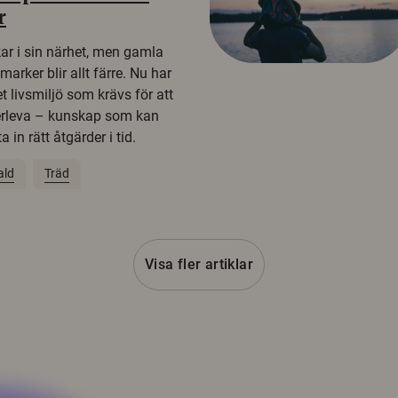
r
kar i sin närhet, men gamla
rker blir allt färre. Nu har
t livsmiljö som krävs för att
erleva – kunskap som kan
 in rätt åtgärder i tid.
ald
Träd
Visa fler artiklar