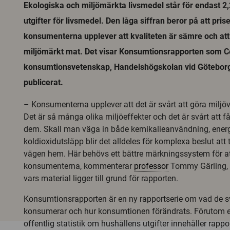
Ekologiska och miljömärkta livsmedel står för endast 2
utgifter för livsmedel. Den låga siffran beror på att prise
konsumenterna upplever att kvaliteten är sämre och att d
miljömärkt mat. Det visar Konsumtionsrapporten som C
konsumtionsvetenskap, Handelshögskolan vid Göteborgs
publicerat.
– Konsumenterna upplever att det är svårt att göra miljö
Det är så många olika miljöeffekter och det är svårt att 
dem. Skall man väga in både kemikalieanvändning, ener
koldioxidutsläpp blir det alldeles för komplexa beslut att
vägen hem. Här behövs ett bättre märkningssystem för at
konsumenterna, kommenterar
professor
Tommy Gärling, 
vars material ligger till grund för rapporten.
Konsumtionsrapporten är en ny rapportserie om vad de 
konsumerar och hur konsumtionen förändrats. Förutom e
offentlig statistik om hushållens utgifter innehåller rapp