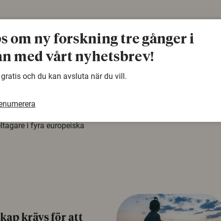
ps om ny forskning tre gånger i
n med vårt nyhetsbrev!
å rysk
 gratis och du kan avsluta när du vill.
na att tro på
a mer mottagliga för rysk
renumerera
n studie från
tagare i fyra europeiska
ap krävs för att