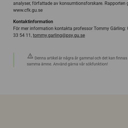
analyser, författade av konsumtionsforskare. Rapporten g
www.cfk.gu.se
Kontaktinformation
För mer information kontakta professor Tommy Gärling:
33 54 11,
tommy.garling@psy.gu.se
warning
Denna artikel är några år gammal och det kan finnas
samma ämne. Använd gärna vår sökfunktion!