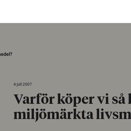
medel?
4 juli 2007
Varför köper vi så 
miljömärkta livsm