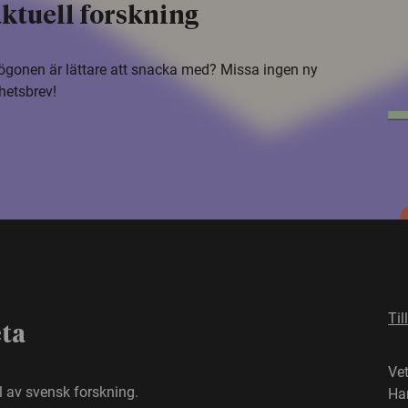
ktuell forskning
i ögonen är lättare att snacka med? Missa ingen ny
hetsbrev!
Til
eta
Ve
el av svensk forskning.
Ha