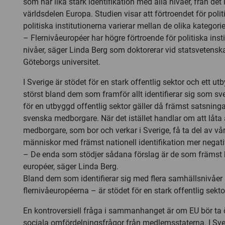
som har lika stark identifikation med alla nivåer, från det 
världsdelen Europa. Studien visar att förtroendet för poli
politiska institutionerna varierar mellan de olika kategori
– Flernivåeuropéer har högre förtroende för politiska insti
nivåer, säger Linda Berg som doktorerar vid statsvetenska
Göteborgs universitet.
I Sverige är stödet för en stark offentlig sektor och ett u
störst bland dem som framför allt identifierar sig som s
för en utbyggd offentlig sektor gäller då främst satsning
svenska medborgare. När det istället handlar om att låta
medborgare, som bor och verkar i Sverige, få ta del av vå
människor med främst nationell identifikation mer negati
– De enda som stödjer sådana förslag är de som främst
européer, säger Linda Berg.
Bland dem som identifierar sig med flera samhällsnivåer 
flernivåeuropéerna – är stödet för en stark offentlig sektor 
En kontroversiell fråga i sammanhanget är om EU bör ta 
sociala omfördelningsfrågor från medlemsstaterna. I Sver