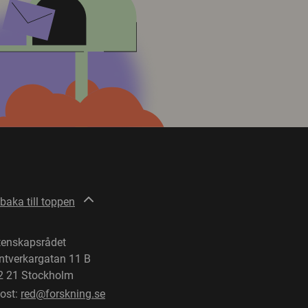
lbaka till toppen
tenskapsrådet
ntverkargatan 11 B
2 21 Stockholm
post:
red@forskning.se