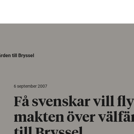
rden till Bryssel
6 september 2007
Få svenskar vill fl
makten över välfä
till Bryssel