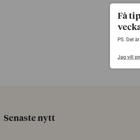
Få ti
vecka
PS. Det är
Jag vill p
Senaste nytt