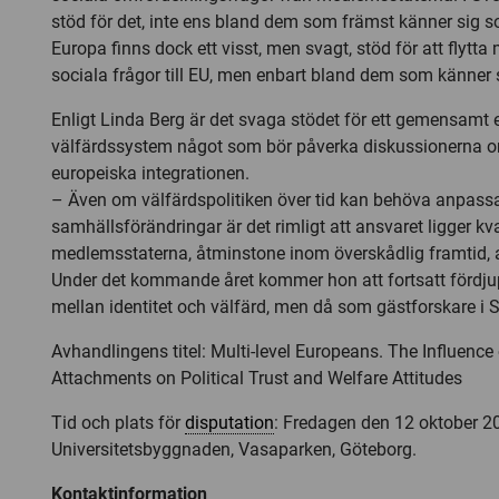
stöd för det, inte ens bland dem som främst känner sig s
Europa finns dock ett visst, men svagt, stöd för att flytt
sociala frågor till EU, men enbart bland dem som känner 
Enligt Linda Berg är det svaga stödet för ett gemensamt 
välfärdssystem något som bör påverka diskussionerna 
europeiska integrationen.
– Även om välfärdspolitiken över tid kan behöva anpassas
samhällsförändringar är det rimligt att ansvaret ligger kv
medlemsstaterna, åtminstone inom överskådlig framtid, 
Under det kommande året kommer hon att fortsatt fördju
mellan identitet och välfärd, men då som gästforskare i S
Avhandlingens titel: Multi-level Europeans. The Influence o
Attachments on Political Trust and Welfare Attitudes
Tid och plats för
disputation
: Fredagen den 12 oktober 200
Universitetsbyggnaden, Vasaparken, Göteborg.
Kontaktinformation