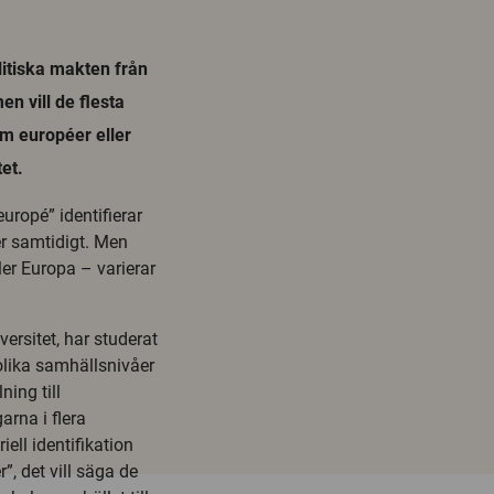
litiska makten från
n vill de flesta
om européer eller
et.
europé” identifierar
er samtidigt. Men
er Europa – varierar
ersitet, har studerat
olika samhällsnivåer
ning till
rna i flera
ell identifikation
”, det vill säga de