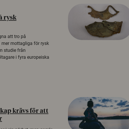
å rysk
na att tro på
a mer mottagliga för rysk
n studie från
tagare i fyra europeiska
ap krävs för att
r