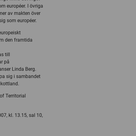
om européer. I övriga
a mer av makten över
sig som européer.
europeiskt
om den framtida
 till
ar på
anser Linda Berg.
pa sig i sambandet
kottland.
f Territorial
7, kl. 13.15, sal 10,