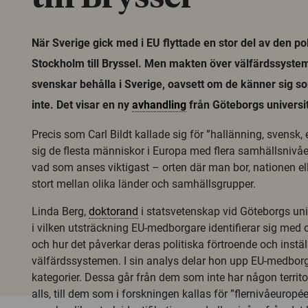
När Sverige gick med i EU flyttade en stor del av den po
Stockholm till Bryssel. Men makten över välfärdssysteme
svenskar behålla i Sverige, oavsett om de känner sig s
inte. Det visar en ny
avhandling
från Göteborgs universit
Precis som Carl Bildt kallade sig för ”hallänning, svensk, 
sig de flesta människor i Europa med flera samhällsnivå
vad som anses viktigast – orten där man bor, nationen ell
stort mellan olika länder och samhällsgrupper.
Linda Berg,
doktorand
i statsvetenskap vid Göteborgs univ
i vilken utsträckning EU-medborgare identifierar sig med 
och hur det påverkar deras politiska förtroende och inställ
välfärdssystemen. I sin analys delar hon upp EU-medborga
kategorier. Dessa går från dem som inte har någon territori
alls, till dem som i forskningen kallas för ”flernivåeuropéer