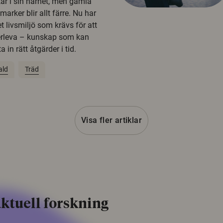
kar i sin närhet, men gamla
rker blir allt färre. Nu har
t livsmiljö som krävs för att
erleva – kunskap som kan
 in rätt åtgärder i tid.
ald
Träd
Visa fler artiklar
ktuell forskning