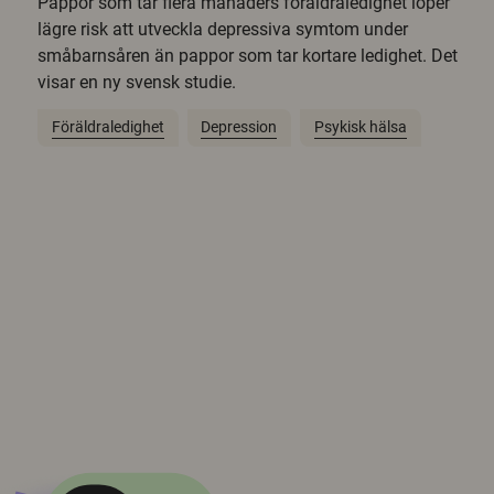
Pappor som tar flera månaders föräldraledighet löper
lägre risk att utveckla depressiva symtom under
småbarnsåren än pappor som tar kortare ledighet. Det
visar en ny svensk studie.
Föräldraledighet
Depression
Psykisk hälsa