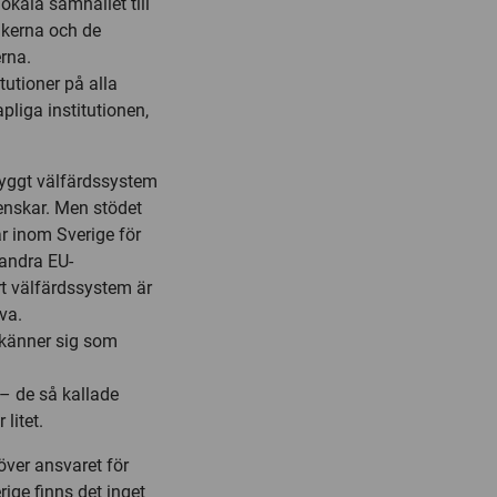
lokala samhället till
tikerna och de
erna.
tutioner på alla
pliga institutionen,
tbyggt välfärdssystem
venskar. Men stödet
ar inom Sverige för
 andra EU-
rt välfärdssystem är
va.
 känner sig som
– de så kallade
litet.
över ansvaret för
ige finns det inget