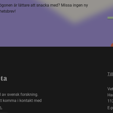
i ögonen är lättare att snacka med? Missa ingen ny
hetsbrev!
Til
eta
Ve
el av svensk forskning.
Ha
att komma i kontakt med
11
n.
E-