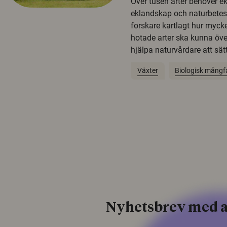
Över tusen arter behöver e
eklandskap och naturbetesma
forskare kartlagt hur mycke
hotade arter ska kunna öv
hjälpa naturvårdare att sätta
Växter
Biologisk mångf
Nyhetsbrev med a