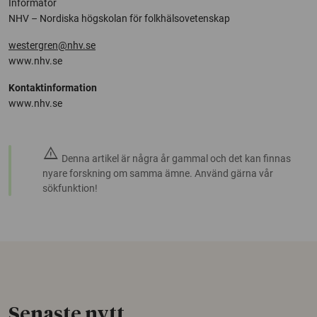
Informatör
NHV – Nordiska högskolan för folkhälsovetenskap
westergren@nhv.se
www.nhv.se
Kontaktinformation
www.nhv.se
warning
Denna artikel är några år gammal och det kan finnas
nyare forskning om samma ämne. Använd gärna vår
sökfunktion!
Senaste nytt