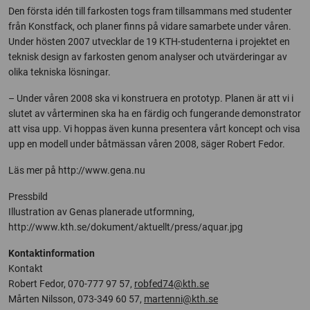
Den första idén till farkosten togs fram tillsammans med studenter
från Konstfack, och planer finns på vidare samarbete under våren.
Under hösten 2007 utvecklar de 19 KTH-studenterna i projektet en
teknisk design av farkosten genom analyser och utvärderingar av
olika tekniska lösningar.
– Under våren 2008 ska vi konstruera en prototyp. Planen är att vi i
slutet av vårterminen ska ha en färdig och fungerande demonstrator
att visa upp. Vi hoppas även kunna presentera vårt koncept och visa
upp en modell under båtmässan våren 2008, säger Robert Fedor.
Läs mer på http://www.gena.nu
Pressbild
Illustration av Genas planerade utformning,
http://www.kth.se/dokument/aktuellt/press/aquar.jpg
Kontaktinformation
Kontakt
Robert Fedor, 070-777 97 57,
robfed74@kth.se
Mårten Nilsson, 073-349 60 57,
martenni@kth.se