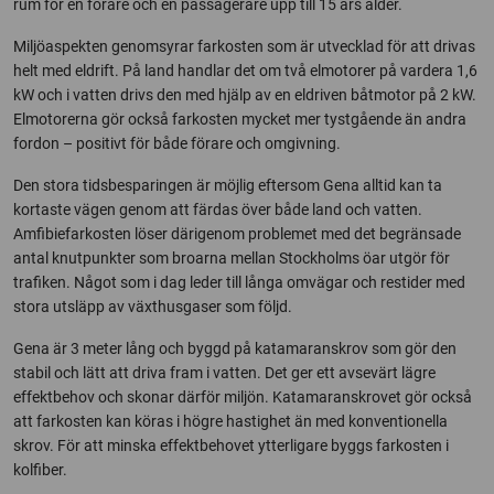
rum för en förare och en passagerare upp till 15 års ålder.
Miljöaspekten genomsyrar farkosten som är utvecklad för att drivas
helt med eldrift. På land handlar det om två elmotorer på vardera 1,6
kW och i vatten drivs den med hjälp av en eldriven båtmotor på 2 kW.
Elmotorerna gör också farkosten mycket mer tystgående än andra
fordon – positivt för både förare och omgivning.
Den stora tidsbesparingen är möjlig eftersom Gena alltid kan ta
kortaste vägen genom att färdas över både land och vatten.
Amfibiefarkosten löser därigenom problemet med det begränsade
antal knutpunkter som broarna mellan Stockholms öar utgör för
trafiken. Något som i dag leder till långa omvägar och restider med
stora utsläpp av växthusgaser som följd.
Gena är 3 meter lång och byggd på katamaranskrov som gör den
stabil och lätt att driva fram i vatten. Det ger ett avsevärt lägre
effektbehov och skonar därför miljön. Katamaranskrovet gör också
att farkosten kan köras i högre hastighet än med konventionella
skrov. För att minska effektbehovet ytterligare byggs farkosten i
kolfiber.