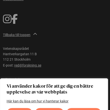
Tillbaka till toppen
Vetenskapsrådet
Hantverkargatan 11 B
112 21 Stockholm
E-post:
red@forskning.se
Tillgänglighet
Vi använder kakor för att ge dig en bättre
upplevelse av vår webbplats
Ett initiativ av
Vetenskapsrådet
Här kan du läsa om hur vi hanterar kakor