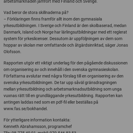
arbetsmarknaden jämfört med Finland och Sverige.
Vad beror de stora skillnaderna på?
– Förklaringen finns framför allt inom den gymnasiala
yrkesutbildningen. I Sverige och Finland är den skolbaserad, medan
Danmark, Island och Norge har lärlingsutbildningar med ett reglerat
system för yrkeslicenser. Dessutom är uppföljningen av dem som
hoppar av skolan mer omfattande och åtgärdsinriktad, säger Jonas
Olofsson.
Rapporten utgör ett viktigt underlag för den pågående diskussionen
om organisering av och innehåll i den svenska gymnasieskolan.
Författarna avslutar med några förslag till en organisering av den
svenska yrkesutbildningen. De tar upp såväl gränsdragningen
mellan yrkesutbildning och arbetsmarknadsutbildning som unga
vuxnas rätt till en grundläggande yrkesutbildning. Rapporten kan
antingen laddas ned som en pdf-fil eller beställas på
www.fas.se/bokhandel.
För ytterligare information kontakta:
Kenneth Abrahamsson, programchef