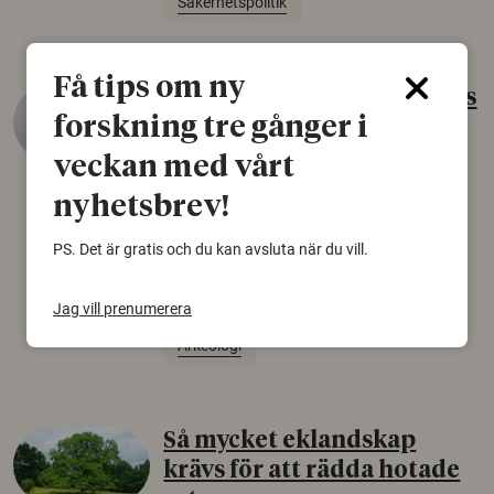
Säkerhetspolitik
Få tips om ny
Gammalt skinn var Sveriges
forskning tre gånger i
äldsta sko
veckan med vårt
22 juni 2026
nyhetsbrev!
Det som arkeologer länge trodde var en
björnfäll visar sig vara delar av en 2000 år
PS. Det är gratis och du kan avsluta när du vill.
gammal sko. Fyndet bär spår av romerskt
skomode och beskrivs som mycket ovanligt i
Norden.
Jag vill prenumerera
Arkeologi
Så mycket eklandskap
krävs för att rädda hotade