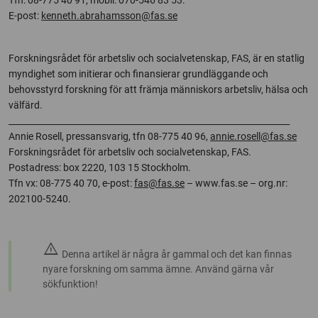
Tfn: 08-775 40 91, mobil: 070-546 83 53.
E-post:
kenneth.abrahamsson@fas.se
Forskningsrådet för arbetsliv och socialvetenskap, FAS, är en statlig
myndighet som initierar och finansierar grundläggande och
behovsstyrd forskning för att främja människors arbetsliv, hälsa och
välfärd.
__________________________________________________________________
Annie Rosell, pressansvarig, tfn 08-775 40 96,
annie.rosell@fas.se
Forskningsrådet för arbetsliv och socialvetenskap, FAS.
Postadress: box 2220, 103 15 Stockholm.
Tfn vx: 08-775 40 70, e-post:
fas@fas.se
– www.fas.se – org.nr:
202100-5240.
warning
Denna artikel är några år gammal och det kan finnas
nyare forskning om samma ämne. Använd gärna vår
sökfunktion!