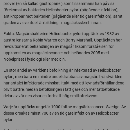
prover (en så kallad gastropanel) som tillsammans kan påvisa
förekomst av bakterien Helicobacter pylori (pågående infektion),
antikroppar mot bakterien (pågående eller tidigare infektion), samt
graden av eventuell ärrbildning i magsäcksslemhinnan.
Fakta: Magsårsbakterien Helicobacter pylori upptäcktes 1982 av
australiensarna Robin Warren och Barry Marshall. Upptäckten har
revolutionerat behandlingen av magsår liksom förståelsen för
uppkomsten av magsäckscancer och belönades 2005 med
Nobelpriset i fysiologi eller medicin.
En stor andel av världens befolkning är infekterad av Helicobacter
pylori, men bara en mindre andel drabbas av magsår. I västvärlden
har antalet infekterade minskat i takt med att levnadsförhållandena
blivit bättre, medan befolkningen i fattigare och mer tätbefolkade
delar av världen visar en fortsatt hög smittofrekvens.
Varje år upptäcks ungefär 1000 fall av magsäckscancer i Sverige. Av
dessa orsakas minst 700 av en tidigare infektion av Helicobacter
pylori.