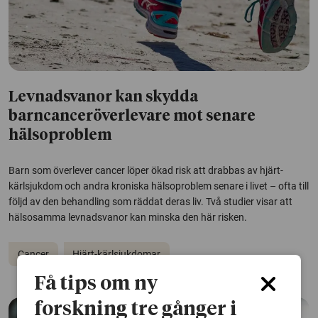
Levnadsvanor kan skydda
barncanceröverlevare mot senare
hälsoproblem
Barn som överlever cancer löper ökad risk att drabbas av hjärt-
kärlsjukdom och andra kroniska hälsoproblem senare i livet – ofta till
följd av den behandling som räddat deras liv. Två studier visar att
hälsosamma levnadsvanor kan minska den här risken.
Cancer
Hjärt-kärlsjukdomar
Få tips om ny
forskning tre gånger i