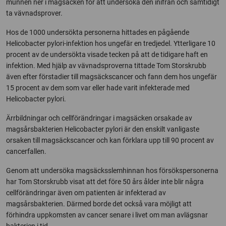
munnen ner i magsäcken för att undersöka den inifrån och samtidigt
ta vävnadsprover.
Hos de 1000 undersökta personerna hittades en pågående
Helicobacter pylori-infektion hos ungefär en tredjedel. Ytterligare 10
procent av de undersökta visade tecken på att de tidigare haft en
infektion. Med hjälp av vävnadsproverna tittade Tom Storskrubb
även efter förstadier till magsäckscancer och fann dem hos ungefär
15 procent av dem som var eller hade varit infekterade med
Helicobacter pylori.
Ärrbildningar och cellförändringar i magsäcken orsakade av
magsårsbakterien Helicobacter pylori är den enskilt vanligaste
orsaken till magsäckscancer och kan förklara upp till 90 procent av
cancerfallen.
Genom att undersöka magsäcksslemhinnan hos försökspersonerna
har Tom Storskrubb visat att det före 50 års ålder inte blir några
cellförändringar även om patienten är infekterad av
magsårsbakterien. Därmed borde det också vara möjligt att
förhindra uppkomsten av cancer senare i livet om man avlägsnar