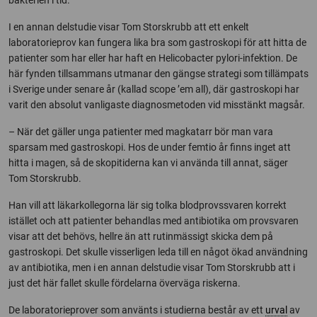
bakterien i tid.
I en annan delstudie visar Tom Storskrubb att ett enkelt
laboratorieprov kan fungera lika bra som gastroskopi för att hitta de
patienter som har eller har haft en Helicobacter pylori-infektion. De
här fynden tillsammans utmanar den gängse strategi som tillämpats
i Sverige under senare år (kallad scope ’em all), där gastroskopi har
varit den absolut vanligaste diagnosmetoden vid misstänkt magsår.
– När det gäller unga patienter med magkatarr bör man vara
sparsam med gastroskopi. Hos de under femtio år finns inget att
hitta i magen, så de skopitiderna kan vi använda till annat, säger
Tom Storskrubb.
Han vill att läkarkollegorna lär sig tolka blodprovssvaren korrekt
istället och att patienter behandlas med antibiotika om provsvaren
visar att det behövs, hellre än att rutinmässigt skicka dem på
gastroskopi. Det skulle visserligen leda till en något ökad användning
av antibiotika, men i en annan delstudie visar Tom Storskrubb att i
just det här fallet skulle fördelarna överväga riskerna.
De laboratorieprover som använts i studierna består av ett
urval
av