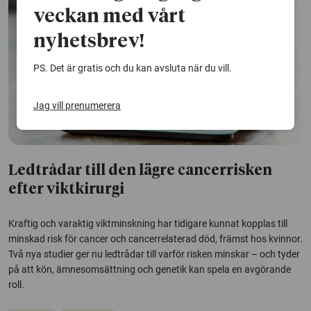
veckan med vårt
nyhetsbrev!
PS. Det är gratis och du kan avsluta när du vill.
Jag vill prenumerera
Ledtrådar till den lägre cancerrisken
efter viktkirurgi
Kraftig och varaktig viktminskning har tidigare kunnat kopplas till
minskad risk för cancer och cancerrelaterad död, främst hos kvinnor.
Två nya studier ger nu ledtrådar till varför risken minskar – och tyder
på att kön, ämnesomsättning och genetik kan spela en avgörande
roll.