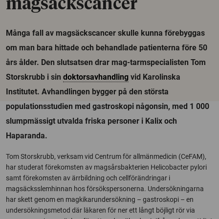
magsäckscancer
Många fall av magsäckscancer skulle kunna förebyggas
om man bara hittade och behandlade patienterna före 50
års ålder. Den slutsatsen drar mag-tarmspecialisten Tom
Storskrubb i sin
doktorsavhandling
vid Karolinska
Institutet. Avhandlingen bygger på den största
populationsstudien med gastroskopi någonsin, med 1 000
slumpmässigt utvalda friska personer i Kalix och
Haparanda.
Tom Storskrubb, verksam vid Centrum för allmänmedicin (CeFAM),
har studerat förekomsten av magsårsbakterien Helicobacter pylori
samt förekomsten av ärrbildning och cellförändringar i
magsäcksslemhinnan hos försökspersonerna. Undersökningarna
har skett genom en magkikarundersökning – gastroskopi – en
undersökningsmetod där läkaren för ner ett långt böjligt rör via