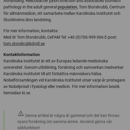
Avhandling: Helicobacter pylori infection and associated stomach
pathology in the adult general
population
, Tom Storskrubb, Centrum
för allmänmedicin, ett samarbete mellan Karolinska Institutet och
Stockholms läns landsting.
För mer information, kontakta:
Med dr Tom Storskrubb, CeFAM
Tel: +46 (0)706-999 066
E-post:
tom.storskrubb@nll.se
Kontaktinformation
Karolinska Institutet är ett av Europas ledande medicinska
universitet. Genom utbildning, forskning och samverkan medverkar
Karolinska Institutet till att förbättra människors hälsa.
Nobelförsamlingen vid Karolinska Institutet utser varje år pristagare
av Nobelpriset i fysiologi eller medicin. För mer information besök
hemsidan ki.se
warning
Denna artikel är några år gammal och det kan finnas
nyare forskning om samma ämne. Använd gärna vår
sökfunktion!