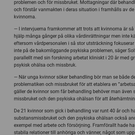
problemen och för missbruket. Mottagningar där behandl
och förstår vanmakten i deras situation i framhålls av de
kvinnorna.
— I intervjuerna framkommer att trots att kvinnorna är s
hjälp många gånger på olika vårdinrättningar men inte k
eftersom vårdpersonalen i så stor utsträckning fokusera
inte på de bakomliggande psykiska problemen, säger So
parallellt med sin forskning arbetat kliniskt i 20 år med
psykisk ohälsa och missbruk.
— När unga kvinnor söker behandling bör man se både d
problematiken och missbruket för att etablera en ”arbetsa
gäller de kvinnor som får behandling behöver man även 
missbruket och den psykiska ohälsan för att återhämtninge
De 21 kvinnor som gick i behandling var runt 40 år och 
substansmissbruket och den psykiska ohälsan också andr
exempel med arbete och försörjning. Framförallt hade haft
stabila relationer till anhöriga och vänner, något som up