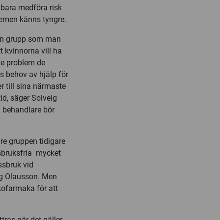
te bara medföra risk
blemen känns tyngre.
 en grupp som man
t kvinnorna vill ha
 de problem de
s behov av hjälp för
er till sina närmaste
id, säger Solveig
h behandlare bör
dre gruppen tidigare
sbruksfria mycket
ssbruk vid
eig Olausson. Men
kofarmaka för att
tras när det gäller