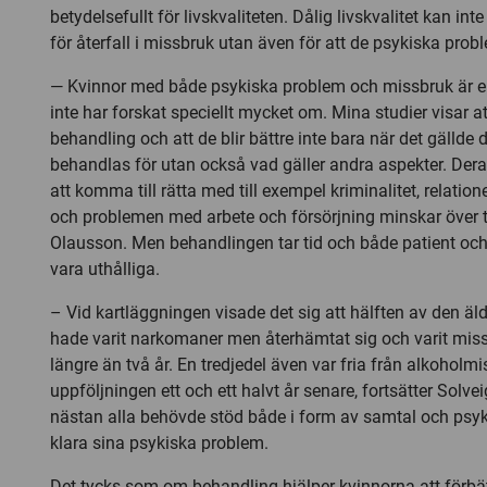
betydelsefullt för livskvaliteten. Dålig livskvalitet kan in
för återfall i missbruk utan även för att de psykiska pro
— Kvinnor med både psykiska problem och missbruk är
inte har forskat speciellt mycket om. Mina studier visar at
behandling och att de blir bättre inte bara när det gällde
behandlas för utan också vad gäller andra aspekter. Dera
att komma till rätta med till exempel kriminalitet, relation
och problemen med arbete och försörjning minskar över t
Olausson. Men behandlingen tar tid och både patient oc
vara uthålliga.
– Vid kartläggningen visade det sig att hälften av den äl
hade varit narkomaner men återhämtat sig och varit mis
längre än två år. En tredjedel även var fria från alkoholmi
uppföljningen ett och ett halvt år senare, fortsätter Solv
nästan alla behövde stöd både i form av samtal och psy
klara sina psykiska problem.
Det tycks som om behandling hjälper kvinnorna att förbät