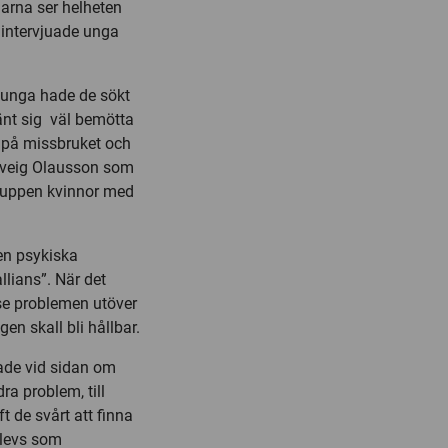
arna ser helheten
 intervjuade unga
å unga hade de sökt
änt sig väl bemötta
r på missbruket och
lveig Olausson som
 gruppen kvinnor med
en psykiska
llians”. När det
se problemen utöver
n skall bli hållbar.
hade vid sidan om
a problem, till
 de svårt att finna
plevs som