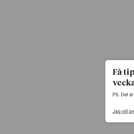
Få ti
vecka
PS. Det är
Jag vill p