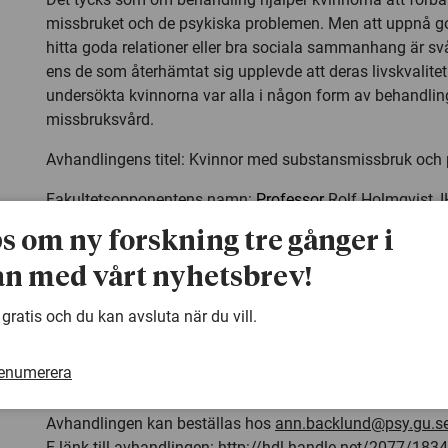
missbruket och de psykiska problemen. Men att uppnå god
hitta goda relationer eller bra sociala sammanhang är svå
ens de som återhämtat sig upplevde att deras livskvalitet
undersökta kvinnorna var alla i någon form av behandlin
missbruksvård.
Avhandlingens titel: Kvinnor med substansmissbruk och 
Fakultetsopponentens namn:
Professor
Rolf Holmqvist, I
universitet, Sverige
ps om ny forskning tre gånger i
Tid och plats för
disputation
: Fredagen den 28:e november,
n med vårt nyhetsbrev!
Psykologiska Institutionen, Haraldsgatan 1, Göteborg.
 gratis och du kan avsluta när du vill.
Kontaktinformation
Avhandlingsförfattare: Solveig Olausson, tel. 031-343 69 
renumerera
070-2089 689
E-post:
solveig.olausson@vgregion.se
Avhandlingen kan beställas hos
ann.backlund@psy.gu.s
E-länk till avhandlingen: http://hdl.handle.net/2077/183