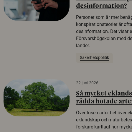
desinformation?
Personer som är mer benäg
konspirationsteorier är oft
desinformation. Det visar e
Försvarshögskolan med del
länder.
Säkerhetspolitik
22 juni 2026
Så mycket eklandsk
rädda hotade arte
Över tusen arter behöver e
eklandskap och naturbetesma
forskare kartlagt hur mycke