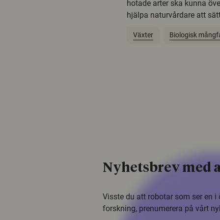
hotade arter ska kunna öv
hjälpa naturvårdare att sätta
Växter
Biologisk mångf
Nyhetsbrev med a
Visste du att robotar som ser en 
forskning, prenumerera på vårt ny