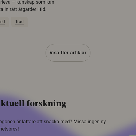
erleva – kunskap som kan
 in rätt åtgärder i tid.
ald
Träd
Visa fler artiklar
ktuell forskning
i ögonen är lättare att snacka med? Missa ingen ny
hetsbrev!