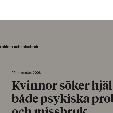
 problem och missbruk
25 november 2008
Kvinnor söker hjäl
både psykiska pr
och missbruk