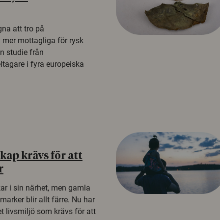
na att tro på
a mer mottagliga för rysk
n studie från
tagare i fyra europeiska
ap krävs för att
r
kar i sin närhet, men gamla
rker blir allt färre. Nu har
t livsmiljö som krävs för att