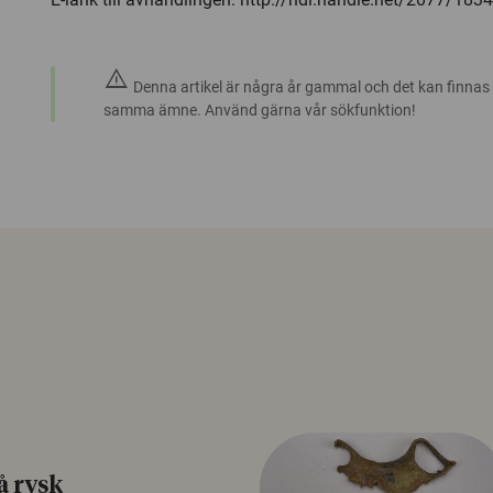
warning
Denna artikel är några år gammal och det kan finnas
samma ämne. Använd gärna vår sökfunktion!
å rysk