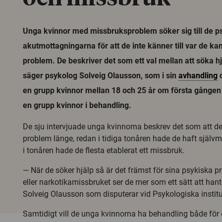
Unga kvinnor med missbruksproblem söker sig till de ps
akutmottagningarna för att de inte känner till var de kan
problem. De beskriver det som ett val mellan att söka hjälp
säger psykolog Solveig Olausson, som i sin
avhandling
d
en grupp kvinnor mellan 18 och 25 år om första gången 
en grupp kvinnor i behandling.
De sju intervjuade unga kvinnorna beskrev det som att de
problem länge, redan i tidiga tonåren hade de haft självm
i tonåren hade de flesta etablerat ett missbruk.
— När de söker hjälp så är det främst för sina psykiska 
eller narkotikamissbruket ser de mer som ett sätt att hante
Solveig Olausson som disputerar vid Psykologiska institu
Samtidigt vill de unga kvinnorna ha behandling både för