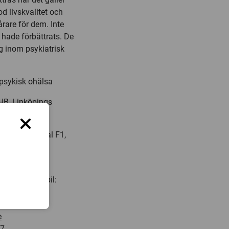
 livskvalitet och
rare för dem. Inte
 hade förbättrats. De
g inom psykiatrisk
psykisk ohälsa
HB, Linköpings
 kl. 13.00, sal F1,
20 (arb.), mobil:
e
47