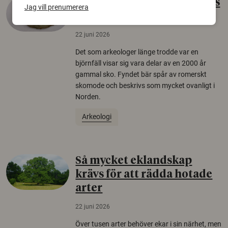
Gammalt skinn var Sveriges
Jag vill prenumerera
äldsta sko
22 juni 2026
Det som arkeologer länge trodde var en
björnfäll visar sig vara delar av en 2000 år
gammal sko. Fyndet bär spår av romerskt
skomode och beskrivs som mycket ovanligt i
Norden.
Arkeologi
Så mycket eklandskap
krävs för att rädda hotade
arter
22 juni 2026
Över tusen arter behöver ekar i sin närhet, men