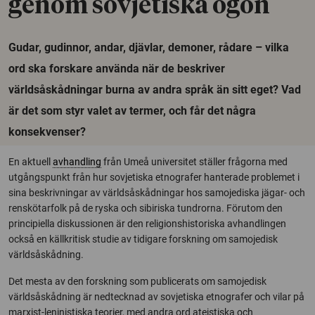
genom sovjetiska ögon
Gudar, gudinnor, andar, djävlar, demoner, rådare – vilka
ord ska forskare använda när de beskriver
världsåskådningar burna av andra språk än sitt eget? Vad
är det som styr valet av termer, och får det några
konsekvenser?
En aktuell
avhandling
från Umeå universitet ställer frågorna med
utgångspunkt från hur sovjetiska etnografer hanterade problemet i
sina beskrivningar av världsåskådningar hos samojediska jägar- och
renskötarfolk på de ryska och sibiriska tundrorna. Förutom den
principiella diskussionen är den religionshistoriska avhandlingen
också en källkritisk studie av tidigare forskning om samojedisk
världsåskådning.
Det mesta av den forskning som publicerats om samojedisk
världsåskådning är nedtecknad av sovjetiska etnografer och vilar på
marxist-leninistiska teorier, med andra ord ateistiska och