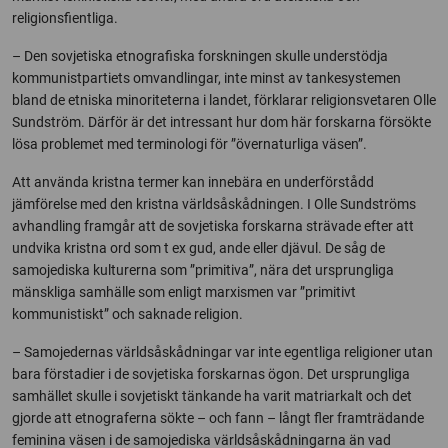
religionsfientliga.
– Den sovjetiska etnografiska forskningen skulle understödja
kommunistpartiets omvandlingar, inte minst av tankesystemen
bland de etniska minoriteterna i landet, förklarar religionsvetaren Olle
Sundström. Därför är det intressant hur dom här forskarna försökte
lösa problemet med terminologi för ”övernaturliga väsen”.
Att använda kristna termer kan innebära en underförstådd
jämförelse med den kristna världsåskådningen. I Olle Sundströms
avhandling framgår att de sovjetiska forskarna strävade efter att
undvika kristna ord som t ex gud, ande eller djävul. De såg de
samojediska kulturerna som ”primitiva”, nära det ursprungliga
mänskliga samhälle som enligt marxismen var ”primitivt
kommunistiskt” och saknade religion.
– Samojedernas världsåskådningar var inte egentliga religioner utan
bara förstadier i de sovjetiska forskarnas ögon. Det ursprungliga
samhället skulle i sovjetiskt tänkande ha varit matriarkalt och det
gjorde att etnograferna sökte – och fann – långt fler framträdande
feminina väsen i de samojediska världsåskådningarna än vad