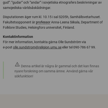
gud”: ”gudar” och ”andar” i sovjetiska etnografers beskrivningar av
samojediska världsåskådningar.
Disputationen äger rum kl. 10.15 i sal S205h, Samhällsvetarhuset.
Fakultetsopponent är
professor
Anna-Leena Siikala, Department of
Folklore Studies, Helsingfors universitet, Finland.
Kontaktinformation
För mer information, kontakta gärna Olle Sundström via
e-post
olle.sundstrom@religion.umu.se
eller tel 090-786 67 99.
warning
Denna artikel är några år gammal och det kan finnas
nyare forskning om samma ämne. Använd gärna vår
sökfunktion!