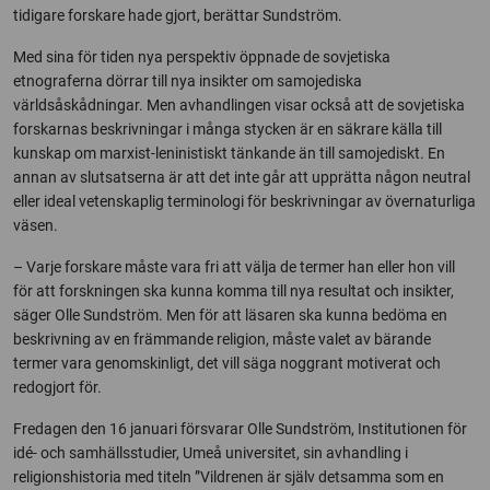
tidigare forskare hade gjort, berättar Sundström.
Med sina för tiden nya perspektiv öppnade de sovjetiska
etnograferna dörrar till nya insikter om samojediska
världsåskådningar. Men avhandlingen visar också att de sovjetiska
forskarnas beskrivningar i många stycken är en säkrare källa till
kunskap om marxist-leninistiskt tänkande än till samojediskt. En
annan av slutsatserna är att det inte går att upprätta någon neutral
eller ideal vetenskaplig terminologi för beskrivningar av övernaturliga
väsen.
– Varje forskare måste vara fri att välja de termer han eller hon vill
för att forskningen ska kunna komma till nya resultat och insikter,
säger Olle Sundström. Men för att läsaren ska kunna bedöma en
beskrivning av en främmande religion, måste valet av bärande
termer vara genomskinligt, det vill säga noggrant motiverat och
redogjort för.
Fredagen den 16 januari försvarar Olle Sundström, Institutionen för
idé- och samhällsstudier, Umeå universitet, sin avhandling i
religionshistoria med titeln ”Vildrenen är själv detsamma som en