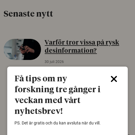
Senaste nytt
Varför tror vissa på rysk
desinformation?
30 juli 2026
Personer som är mer benägna att tro på
Få tips om ny
konspirationsteorier är ofta mer mottagliga
för rysk desinformation. Det visar en studie
forskning tre gånger i
från Försvarshögskolan med deltagare i fyra
europeiska länder.
veckan med vårt
nyhetsbrev!
Säkerhetspolitik
PS. Det är gratis och du kan avsluta när du vill.