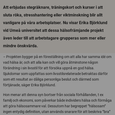
Att erbjudas stegräknare, träningskort och kurser i att
sluta röka, stresshantering eller viktminskning blir allt
vanligare på våra arbetsplatser. Nu visar Erika Björklund
vid Umeå universitet att dessa hälsofrämjande projekt
även leder till att arbetstagare grupperas som mer eller
mindre önskvärda.
– Projekten bygger på en föreställning om att alla har samma idé om
vad hälsa är, och att alla kan och vill göra åtminstone någon
förändring i sin livsstil för att försöka uppnå en god hälsa.
Sjukdomar som uppfattas som livsstilsrelaterade betraktas därför
som ett resultat av dåliga personliga beslut och därmed som
förtjänade, säger Erika Björklund.
Hon menar att denna syn bortser från sociala förhållanden, t ex
familj och ekonomi, som påverkar både individers hälsa och förmåga
att göra hälsosammare val. Dessutom har begreppet ”hälsosam”
ingen entydig definition, utan används snarare för att beskriva ”bra”