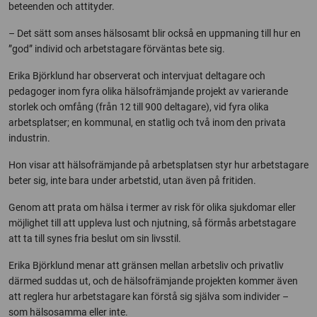
beteenden och attityder.
– Det sätt som anses hälsosamt blir också en uppmaning till hur en
”god” individ och arbetstagare förväntas bete sig.
Erika Björklund har observerat och intervjuat deltagare och
pedagoger inom fyra olika hälsofrämjande projekt av varierande
storlek och omfång (från 12 till 900 deltagare), vid fyra olika
arbetsplatser; en kommunal, en statlig och två inom den privata
industrin.
Hon visar att hälsofrämjande på arbetsplatsen styr hur arbetstagare
beter sig, inte bara under arbetstid, utan även på fritiden.
G
enom att prata om
hälsa i termer av risk för olika sjukdomar eller
möjlighet till att uppleva lust och njutning, så förmås arbetstagare
att ta till synes fria beslut om sin livsstil.
Erika Björklund menar att gränsen mellan arbetsliv och privatliv
därmed suddas ut, och de hälsofrämjande projekten kommer även
att reglera hur arbetstagare kan förstå sig själva som individer –
som hälsosamma eller inte.