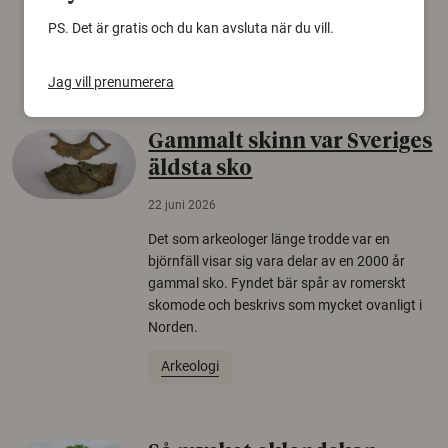
europeiska länder.
PS. Det är gratis och du kan avsluta när du vill.
Säkerhetspolitik
Jag vill prenumerera
Gammalt skinn var Sveriges
äldsta sko
22 juni 2026
Det som arkeologer länge trodde var en
björnfäll visar sig vara delar av en 2000 år
gammal sko. Fyndet bär spår av romerskt
skomode och beskrivs som mycket ovanligt i
Norden.
Arkeologi