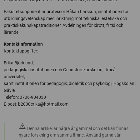
Fakultetsopponent är
professor
Håkan Larsson, institutionen för
utbildningsvetenskap med inriktning mot tekniska, estetiska och
praktiska
kunskapstraditioner, Avdelningen för idrott, fritid och
lärande.
Kontaktinformation
Kontaktuppgifter:
Erika Björklund,
pedagogiska institutionen och Genusforskarskolan, Umeå
universitet,
samt institutionen för pedagogik, didaktik och psykologi, Högskolan i
Gävle
Telefon: 0706-904030
E-post:
b2000erika@hotmail.com
warning
Denna artikel är några år gammal och det kan finnas
nyare forskning om samma ämne. Använd gärna vår