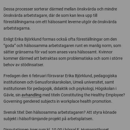
Dessa processer sorterar därmed mellan önskvärda och mindre
önskvärda arbetstagare, där de som kan leva upp till
föreställningarna om ett hälsosamt leverne utgör de önskvärda
arbetstagarna.
Enligt Erika Björklund formas också ofta föreställningar om den
”goda” och hälsosamma arbetstagaren runt en manlig norm, som
sätter gränserna för vad som anses vara hälsosamt. Kvinnor
kommer därmed att betraktas som problematiska och som i större
behov av stödinsatser.
Fredagen den 6 februari försvarar Erika Björklund, pedagogiska
institutionen och Genusforskarskolan, Umeå universitet, samt
institutionen för pedagogik, didaktik och psykologi, Högskolan i
Gävle, sin
avhandling
med titeln Constituting the Healthy Employee?
Governing gendered subjects in workplace health promotion.
Svensk titel: Den hälsosamma arbetstagaren? Att styra könade
subjekt i hälsofrämjande projekt på arbetsplatsen.
Disputationen äger rum kl. 10.00 i hörsal E, Humanisthuset.