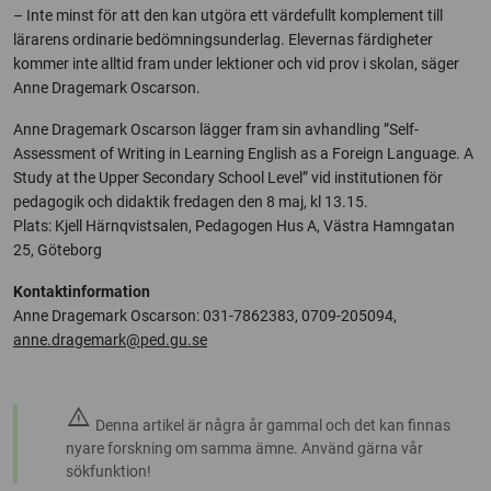
– Inte minst för att den kan utgöra ett värdefullt komplement till
lärarens ordinarie bedömningsunderlag. Elevernas färdigheter
kommer inte alltid fram under lektioner och vid prov i skolan, säger
Anne Dragemark Oscarson.
Anne Dragemark Oscarson lägger fram sin avhandling ”Self-
Assessment of Writing in Learning English as a Foreign Language. A
Study at the Upper Secondary School Level” vid institutionen för
pedagogik och didaktik fredagen den 8 maj, kl 13.15.
Plats: Kjell Härnqvistsalen, Pedagogen Hus A, Västra Hamngatan
25, Göteborg
Kontaktinformation
Anne Dragemark Oscarson: 031-7862383, 0709-205094,
anne.dragemark@ped.gu.se
warning
Denna artikel är några år gammal och det kan finnas
nyare forskning om samma ämne. Använd gärna vår
sökfunktion!