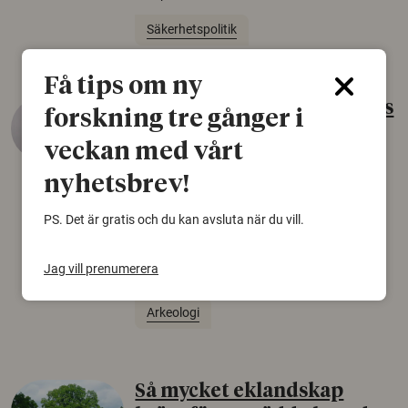
Säkerhetspolitik
Få tips om ny
Gammalt skinn var Sveriges
forskning tre gånger i
äldsta sko
veckan med vårt
22 juni 2026
nyhetsbrev!
Det som arkeologer länge trodde var en
björnfäll visar sig vara delar av en 2000 år
PS. Det är gratis och du kan avsluta när du vill.
gammal sko. Fyndet bär spår av romerskt
skomode och beskrivs som mycket ovanligt i
Jag vill prenumerera
Norden.
Arkeologi
Så mycket eklandskap