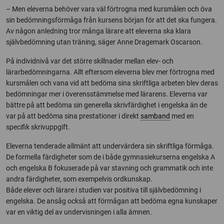
– Men eleverna behöver vara väl förtrogna med kursmålen och öva
sin bedömningsförmåga från kursens början för att det ska fungera.
Av någon anledning tror många lärare att eleverna ska klara
självbedömning utan träning, säger Anne Dragemark Oscarson.
På individnivå var det större skillnader mellan elev- och
lärarbedömningarna. Allt eftersom eleverna blev mer förtrogna med
kursmålen och vana vid att bedöma sina skriftliga arbeten blev deras
bedömningar mer i överensstämmelse med lärarens. Eleverna var
bättre på att bedöma sin generella skrivfärdighet i engelska än de
var på att bedöma sina prestationer i direkt
samband
med en
specifik skrivuppgift.
Eleverna tenderade allmänt att undervärdera sin skriftliga förmåga.
De formella färdigheter som de i både gymnasiekurserna engelska A
och engelska B fokuserade på var stavning och grammatik och inte
andra färdigheter, som exempelvis ordkunskap.
Både elever och lärare i studien var positiva till självbedömning i
engelska. De ansåg också att förmågan att bedöma egna kunskaper
var en viktig del av undervisningen i alla ämnen.