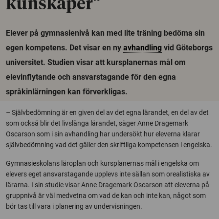
kunskaper”
Elever på gymnasienivå kan med lite träning bedöma sin
egen kompetens. Det visar en ny
avhandling
vid Göteborgs
universitet. Studien visar att kursplanernas mål om
elevinflytande och ansvarstagande för den egna
språkinlärningen kan förverkligas.
– Självbedömning är en given del av det egna lärandet, en del av det
som också blir det livslånga lärandet, säger Anne Dragemark
Oscarson som i sin avhandling har undersökt hur eleverna klarar
självbedömning vad det gäller den skriftliga kompetensen i engelska.
Gymnasieskolans läroplan och kursplanernas mål i engelska om
elevers eget ansvarstagande upplevs inte sällan som orealistiska av
lärarna. I sin studie visar Anne Dragemark Oscarson att eleverna på
gruppnivå är väl medvetna om vad de kan och inte kan, något som
bör tas till vara i planering av undervisningen.