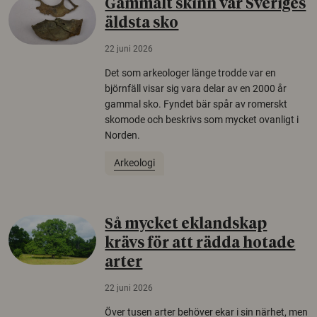
Gammalt skinn var Sveriges
äldsta sko
22 juni 2026
Det som arkeologer länge trodde var en
björnfäll visar sig vara delar av en 2000 år
gammal sko. Fyndet bär spår av romerskt
skomode och beskrivs som mycket ovanligt i
Norden.
Arkeologi
Så mycket eklandskap
krävs för att rädda hotade
arter
22 juni 2026
Över tusen arter behöver ekar i sin närhet, men