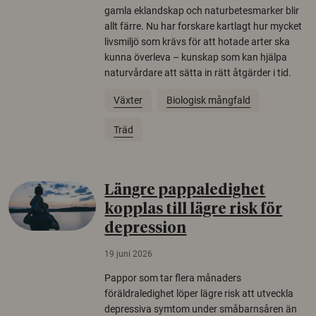
gamla eklandskap och naturbetesmarker blir
allt färre. Nu har forskare kartlagt hur mycket
livsmiljö som krävs för att hotade arter ska
kunna överleva – kunskap som kan hjälpa
naturvårdare att sätta in rätt åtgärder i tid.
Växter
Biologisk mångfald
Träd
Längre pappaledighet
kopplas till lägre risk för
depression
19 juni 2026
Pappor som tar flera månaders
föräldraledighet löper lägre risk att utveckla
depressiva symtom under småbarnsåren än