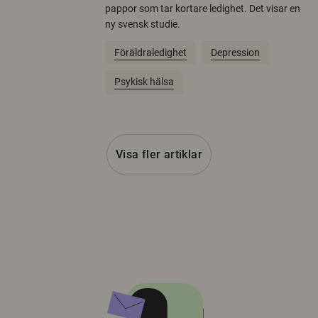
pappor som tar kortare ledighet. Det visar en
ny svensk studie.
Föräldraledighet
Depression
Psykisk hälsa
Visa fler artiklar