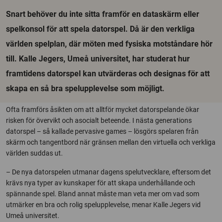
Snart behöver du inte sitta framför en dataskärm eller
spelkonsol för att spela datorspel. Då är den verkliga
världen spelplan, där möten med fysiska motståndare hör
till. Kalle Jegers, Umeå universitet, har studerat hur
framtidens datorspel kan utvärderas och designas för att
skapa en så bra spelupplevelse som möjligt.
Ofta framförs åsikten om att alltför mycket datorspelande ökar
risken för övervikt och asocialt beteende. I nästa generations
datorspel – så kallade pervasive games – lösgörs spelaren från
skärm och tangentbord när gränsen mellan den virtuella och verkliga
världen suddas ut.
– De nya datorspelen utmanar dagens spelutvecklare, eftersom det
krävs nya typer av kunskaper för att skapa underhållande och
spännande spel. Bland annat måste man veta mer om vad som
utmärker en bra och rolig spelupplevelse, menar Kalle Jegers vid
Umeå universitet.