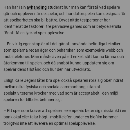
Han har i sin
avhandling
studerat hur man kan förstå vad spelare
gör och upplever när de spelar, och hur datorspelen kan designas för
att spelbarheten ska bli bättre. Drygt nittio testpersoner har
identifierat de faktorer i tre pervasive games som är betydelsefulla
för att få en lyckad spelupplevelse.
– En viktig egenskap är att det går att använda befintliga tekniker
som spelarna redan äger och behärskar, som exempelvis webb och
mobiltelefoner. Man måste även på ett enkelt sätt kunna lämna och
återkomma till spelen, och då snabbt kunna uppdatera sig om
spelvärldens tillstånd och hur den har utvecklats.
Enligt Kalle Jegers låter bra spel också spelaren röra sig obehindrat
mellan olika fysiska och sociala sammanhang, utan att
spelaktiviteterna krockar med vad som är acceptabelt i den miljö
spelaren för tillfället befinner sig.
– Ett spel som kräver att spelaren exempelvis beter sig misstänkt i en
banklokal eller talar högt i mobiltelefon under en biofilm kommer
troligtvis inte att leverera en optimal spelupplevelse.