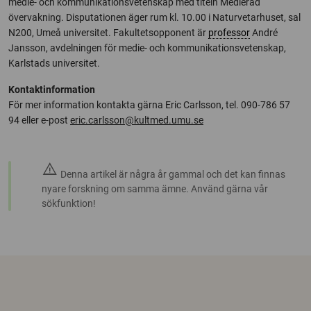
medie- och kommunikationsvetenskap med titeln Medierad
övervakning. Disputationen äger rum kl. 10.00 i Naturvetarhuset, sal
N200, Umeå universitet. Fakultetsopponent är
professor
André
Jansson, avdelningen för medie- och kommunikationsvetenskap,
Karlstads universitet.
Kontaktinformation
För mer information kontakta gärna Eric Carlsson, tel. 090-786 57
94 eller e-post
eric.carlsson@kultmed.umu.se
warning
Denna artikel är några år gammal och det kan finnas
nyare forskning om samma ämne. Använd gärna vår
sökfunktion!