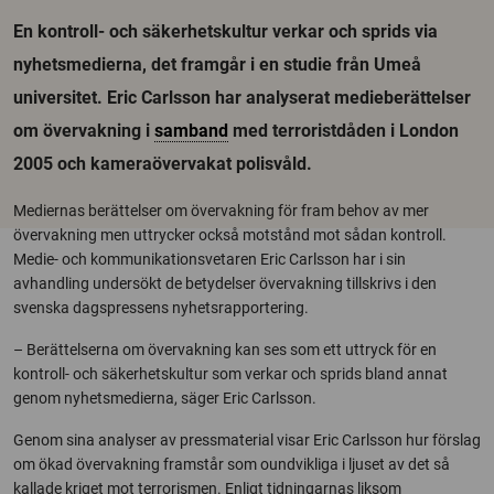
En kontroll- och säkerhetskultur verkar och sprids via
nyhetsmedierna, det framgår i en studie från Umeå
universitet. Eric Carlsson har analyserat medieberättelser
om övervakning i
samband
med terroristdåden i London
2005 och kameraövervakat polisvåld.
Mediernas berättelser om övervakning för fram behov av mer
övervakning men uttrycker också motstånd mot sådan kontroll.
Medie- och kommunikationsvetaren Eric Carlsson har i sin
avhandling undersökt de betydelser övervakning tillskrivs i den
svenska dagspressens nyhetsrapportering.
– Berättelserna om övervakning kan ses som ett uttryck för en
kontroll- och säkerhetskultur som verkar och sprids bland annat
genom nyhetsmedierna, säger Eric Carlsson.
Genom sina analyser av pressmaterial visar Eric Carlsson hur förslag
om ökad övervakning framstår som oundvikliga i ljuset av det så
kallade kriget mot terrorismen. Enligt tidningarnas liksom