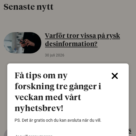
Senaste nytt
Varför tror vissa på rysk
desinformation?
30 juli 2026
Personer som är mer benägna att tro på
konspirationsteorier är ofta mer mottagliga
Få tips om ny
för rysk desinformation. Det visar en studie
forskning tre gånger i
från Försvarshögskolan med deltagare i fyra
europeiska länder.
veckan med vårt
Säkerhetspolitik
nyhetsbrev!
PS. Det är gratis och du kan avsluta när du vill.
Gammalt skinn var Sveriges