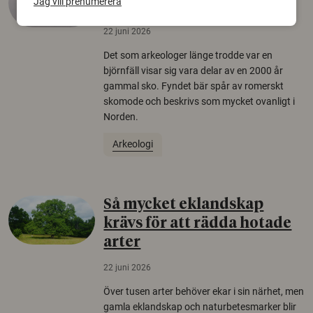
Jag vill prenumerera
äldsta sko
22 juni 2026
Det som arkeologer länge trodde var en
björnfäll visar sig vara delar av en 2000 år
gammal sko. Fyndet bär spår av romerskt
skomode och beskrivs som mycket ovanligt i
Norden.
Arkeologi
Så mycket eklandskap
krävs för att rädda hotade
arter
22 juni 2026
Över tusen arter behöver ekar i sin närhet, men
gamla eklandskap och naturbetesmarker blir