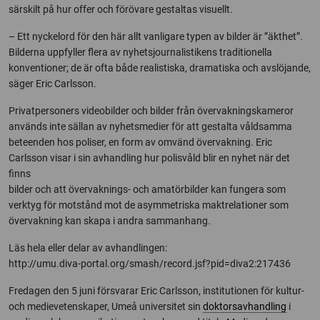
särskilt på hur offer och förövare gestaltas visuellt.
– Ett nyckelord för den här allt vanligare typen av bilder är ”äkthet”.
Bilderna uppfyller flera av nyhetsjournalistikens traditionella
konventioner; de är ofta både realistiska, dramatiska och avslöjande,
säger Eric Carlsson.
Privatpersoners videobilder och bilder från övervakningskameror
används inte sällan av nyhetsmedier för att gestalta våldsamma
beteenden hos poliser, en form av omvänd övervakning. Eric
Carlsson visar i sin avhandling hur polisvåld blir en nyhet när det
finns
bilder och att övervaknings- och amatörbilder kan fungera som
verktyg för motstånd mot de asymmetriska maktrelationer som
övervakning kan skapa i andra sammanhang.
Läs hela eller delar av avhandlingen:
http://umu.diva-portal.org/smash/record.jsf?pid=diva2:217436
Fredagen den 5 juni försvarar Eric Carlsson, institutionen för kultur-
och medievetenskaper, Umeå universitet sin
doktorsavhandling
i