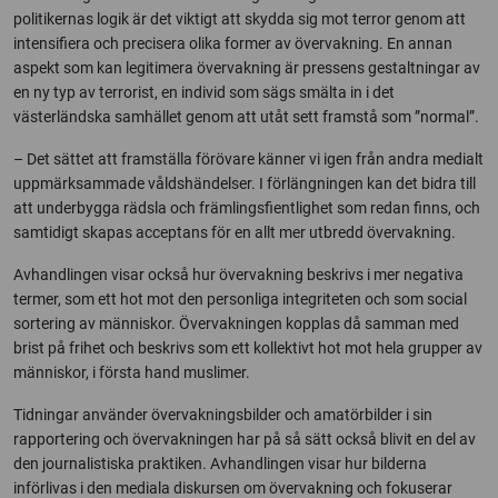
politikernas logik är det viktigt att skydda sig mot terror genom att
intensifiera och precisera olika former av övervakning. En annan
aspekt som kan legitimera övervakning är pressens gestaltningar av
en ny typ av terrorist, en individ som sägs smälta in i det
västerländska samhället genom att utåt sett framstå som ”normal”.
– Det sättet att framställa förövare känner vi igen från andra medialt
uppmärksammade våldshändelser. I förlängningen kan det bidra till
att underbygga rädsla och främlingsfientlighet som redan finns, och
samtidigt skapas acceptans för en allt mer utbredd övervakning.
Avhandlingen visar också hur övervakning beskrivs i mer negativa
termer, som ett hot mot den personliga integriteten och som social
sortering av människor. Övervakningen kopplas då samman med
brist på frihet och beskrivs som ett kollektivt hot mot hela grupper av
människor, i första hand muslimer.
Tidningar använder övervakningsbilder och amatörbilder i sin
rapportering och övervakningen har på så sätt också blivit en del av
den journalistiska praktiken. Avhandlingen visar hur bilderna
införlivas i den mediala diskursen om övervakning och fokuserar